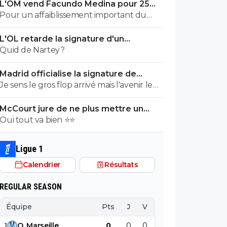
L'OM vend Facundo Medina pour 25ME
à Leverkusen
Pour un affaiblissement important du
niveau
L'OL retarde la signature d'un
mondialiste
Quid de Nartey?
Madrid officialise la signature de
Diomande, le plus gros transfert de
Je sens le gros flop arrivé mais l'avenir le
son histoire
dira. En tout cas il y avait une trop sombre
McCourt jure de ne plus mettre un
histoire d'agent dans ce dossier et il reste
euro à l’OM
Oui tout va bien ⭐⭐
un jeune pari sur lequel trop d'argent
était à mettre.
Ligue 1
Calendrier
Résultats
REGULAR SEASON
Équipe
Pts
J
V
N
D
BP
B
1
O
.
Marseille
0
0
0
0
0
0