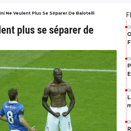
ini Ne Veulent Plus Se Séparer De Balotelli
F
lent plus se séparer de
0
O
F
0
P
E
0
L
m
0
R