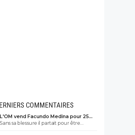
ERNIERS COMMENTAIRES
L'OM vend Facundo Medina pour 25ME
à Leverkusen
Sans sa blessure il partait pour être
titulaire indiscutable.