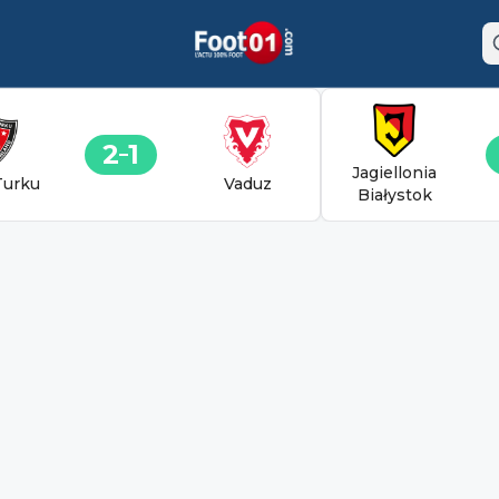
2
1
Jagiellonia
Turku
Vaduz
Białystok