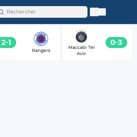
2
1
0
3
Maccabi Tel
Rangers
Aviv