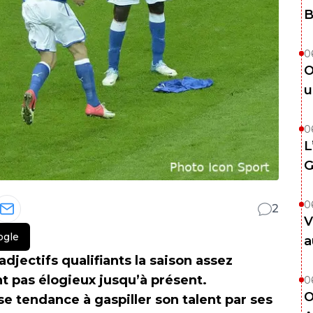
B
0
O
u
0
L
G
0
2
V
ogle
a
adjectifs qualifiants la saison assez
nt pas élogieux jusqu’à présent.
0
O
use tendance à gaspiller son talent par ses