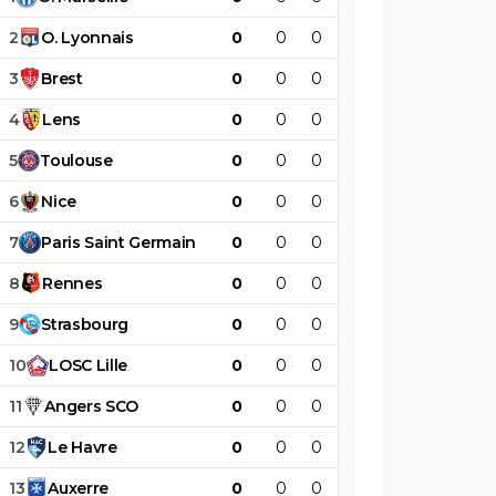
2
O
.
Lyonnais
0
0
0
0
0
0
3
Brest
0
0
0
0
0
0
4
Lens
0
0
0
0
0
0
5
Toulouse
0
0
0
0
0
0
6
Nice
0
0
0
0
0
0
7
Paris
Saint
Germain
0
0
0
0
0
0
8
Rennes
0
0
0
0
0
0
9
Strasbourg
0
0
0
0
0
0
10
LOSC
Lille
0
0
0
0
0
0
11
Angers
SCO
0
0
0
0
0
0
12
Le
Havre
0
0
0
0
0
0
13
Auxerre
0
0
0
0
0
0