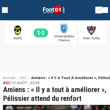
1
1
Universitatea
KuPS
Inter Turku
Craiova
Accueil
ASC
Amiens : « Il Y A Tout À Améliorer », Péliss
ASC
•
12 AOÛT , 22:49
Attend Du Renfort
Amiens : « Il y a tout à améliorer »,
Pélissier attend du renfort