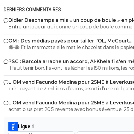
DERNIERS COMMENTAIRES
Didier Deschamps a mis « un coup de boule » en pl
Mondial
Entre un joueur qui donne un coup de boule comme 
sélectionneur en poste, et la critique sur l' arrbitrage il y
OM : Des médias payés pour tailler l’OL, McCourt
une sacré différence, l'arbitre n'a pas reçu de coup par
accusé
😂😂 Et la marmotte elle met le chocolat dans le papier
contre l' Italien lui oui Quel exemple pour les jeunes
pauvre foutre0. Les cons, ça ose tout, c'est même à ça 
poussent que de mettre un sélectionneur comme celu
PSG : Barcola arrache un accord, Al-Khelaifi s'en m
les reconnaît.
vient d'être nommé !
Il faut tenir bon. Ils vont les lâcher les 150 millions, les r
!!
L'OM vend Facundo Medina pour 25ME à Leverkus
prêt payant de 2 millions d’euros, assorti d’une obligati
d’achat fixée à 18 millions, à laquelle s’ajoutent 2 million
L'OM vend Facundo Medina pour 25ME à Leverkus
bonus facilement atteignables
achat plus pret 20.5 revente avec bonus éventuel 25 
aux max 4.5M ce n'est pas avec cela que tu vas renfloue
caisses
Ligue 1