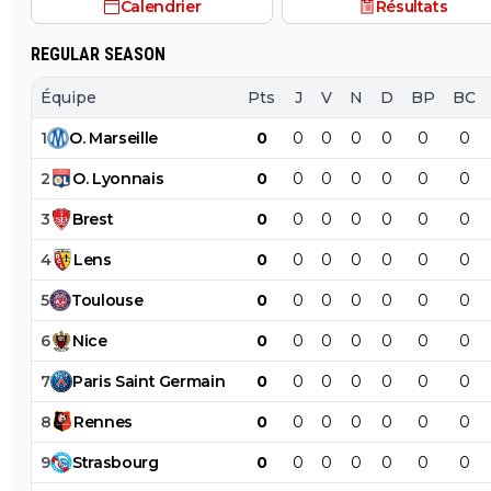
Calendrier
Résultats
REGULAR SEASON
Équipe
Pts
J
V
N
D
BP
BC
1
O
.
Marseille
0
0
0
0
0
0
0
2
O
.
Lyonnais
0
0
0
0
0
0
0
3
Brest
0
0
0
0
0
0
0
4
Lens
0
0
0
0
0
0
0
5
Toulouse
0
0
0
0
0
0
0
6
Nice
0
0
0
0
0
0
0
7
Paris
Saint
Germain
0
0
0
0
0
0
0
8
Rennes
0
0
0
0
0
0
0
9
Strasbourg
0
0
0
0
0
0
0