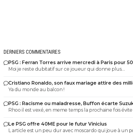
DERNIERS COMMENTAIRES
PSG : Ferran Torres arrive mercredi à Paris pour 5
Moi je reste dubitatif sur ce joueur qui donne plus
l’impression de chasser le contrat le plus juteux, qui n a
Cristiano Ronaldo, son faux mariage attire des mill
réussi à s imposer ni avec pep à City, ni au barca et je sais
de personnes
Ya du monde au balcon !
trop quoi penser de sa personnalité pour le moment. Cec
50M + bonus, et seulement si Enrique, qui le connaît tr
PSG : Racisme ou maladresse, Buffon écarte Suzuk
bien, arrive à lui faire améliorer sa finition de merde c
Rhoo il est vexé, en meme temps la prochaine fois évite
avec ouss, ça peut être une bonne affaire sinon c est la
rentrer dans des sujet complexe ou ton niveau de
merde. Après je trouve que c est un joueur qui se plac
Le PSG offre 40ME pour le futur Vinicius
connaissance ne dépasse pas l'enseignement secondair
plutôt bien, bonne technique, bonne passe mais putain 
L article est un peu dur avec moscardo qui joue à un p
veux faire le malin mais tu te retrouves a chaque