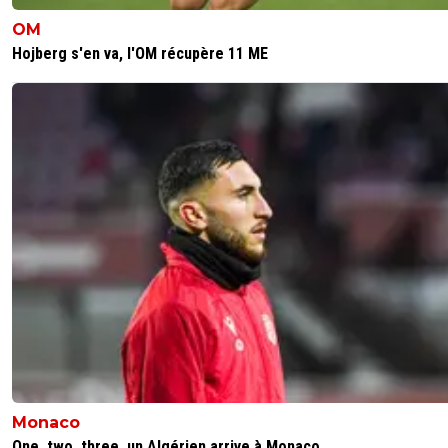
OM
Hojberg s'en va, l'OM récupère 11 ME
Monaco
One, two, three, un Algérien arrive à Monaco