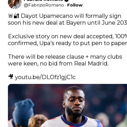
@
FabrizioRomano
·
Follow
🚨🔐 Dayot Upamecano will formally sign 
soon his new deal at Bayern until June 2030
Exclusive story on new deal accepted, 100%
confirmed, Upa’s ready to put pen to paper.
There will be release clause + many clubs 
were keen, no bid from Real Madrid.

🎥 
youtu.be/DLOfz1gjC1c