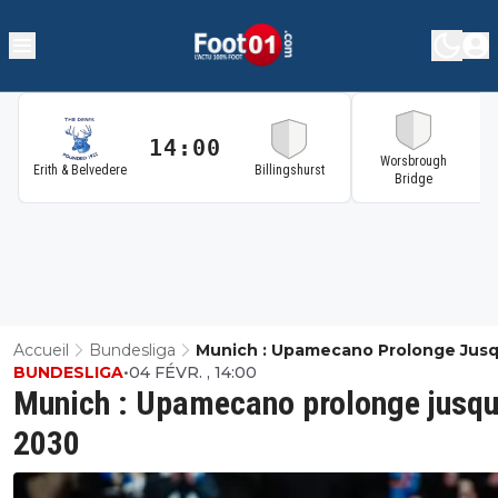
14:00
1
Worsbrough
Erith & Belvedere
Billingshurst
Bridge
Accueil
Bundesliga
Munich : Upamecano Prolonge Jus
BUNDESLIGA
•
04 FÉVR. , 14:00
2030
Munich : Upamecano prolonge jusqu
2030