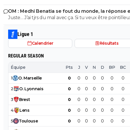
souvent eu de gros ratés de finition à s arracher les veu
plus compliqué pour se mettre en valeur surtout qua
commentaire là tête entre le carrelage et ma semelle ..
moi je chialerais pas si on le fait pas. Mais bon, c’est pas c
OM : Medhi Benatia se fout du monde, la réponse 
fais face à la concurrence des milieux actuels titulaires, 
pauvre guignol
transfert qui empêchera de faire Godts.
violente
Juste… J’ai tjrs du mal avec ça. Si tu veux être pointilleu
logique que ce joueur de 20 ans soit prêté pour s ague
etc…oui Mais c’est pas eux qui courent (ou pas) sur le te
en attendant son tour et prendre du temps de jeu, po
aussi…
il n a pas encore floppé, c est encore trop tôt pour le
Ligue 1
déterminer
Calendrier
Résultats
REGULAR SEASON
Équipe
Pts
J
V
N
D
BP
BC
1
O
.
Marseille
0
0
0
0
0
0
0
2
O
.
Lyonnais
0
0
0
0
0
0
0
3
Brest
0
0
0
0
0
0
0
4
Lens
0
0
0
0
0
0
0
5
Toulouse
0
0
0
0
0
0
0