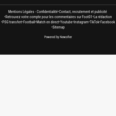
•
Mentions Légales - Confidentialité
Contact, recrutement et publicité
•
•
Retrouvez votre compte pour les commentaires sur Foot01
La rédaction
•
•
•
•
•
•
•
PSG transfert
Football
Match en direct
Youtube
Instagram
TikTok
Facebook
•
Sitemap
Powered by Newsifier