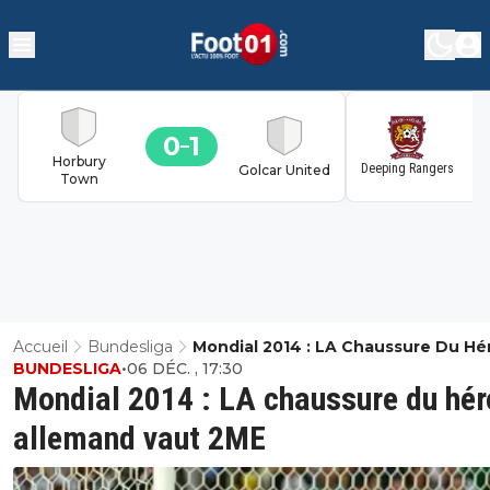
0
1
1
Horbury
Deeping Rangers
Golcar United
Town
Accueil
Bundesliga
Mondial 2014 : LA Chaussure Du Hé
BUNDESLIGA
•
06 DÉC. , 17:30
Allemand Vaut 2ME
Mondial 2014 : LA chaussure du hér
allemand vaut 2ME