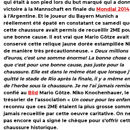
qui était à son pied lors du but marqué qui a donn
victoire à la Mannschaft en finale du
Mondial 2014
à l’Argentine. Et le joueur du Bayern Munich a
réellement été épaté en constatant ce samedi qu
cette chaussure avait permis de recueillir 2ME po
une bonne cause. Il est vrai que Mario Götze avait
conservé cette relique jaune dorée estampillée N
de manière très précautionneuse. «
Deux millions
d’euros, c'est une somme énorme! La bonne chose c
que c'est pour une bonne cause, pas juste pour la
chaussure. Elle est dans le même état que lorsque j'
quitté le stade de Rio après la finale, il y a même e
de l'herbe sous la chaussure. Je ne l'ai jamais remi
confié au
Bild
Mario Götze. Niko Knochenhauer, le
trésorier de l’association «
Un coeur pour les enfan
reconnu que ces 2ME étaient la plus grosse som
jamais recueillie par cette oeuvre caritative. On ne
pas encore qui a signé le chèque pour s'offrir cet
chaussure historique.