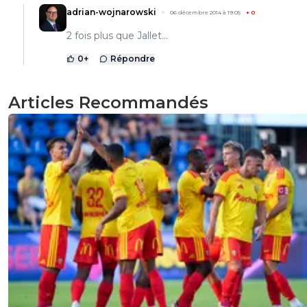
adrian-wojnarowski
06 décembre 2014 à 19:05
+
0
2 fois plus que Jallet...
0
+
Répondre
Articles Recommandés