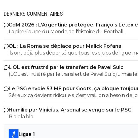
DERNIERS COMMENTAIRES
CdM 2026 : L’Argentine protégée, François Letexie
pris cher
La pire Coupe du Monde de l'histoire du Football.
OL : La Roma se déplace pour Malick Fofana
ils ont déjà plus dépensé que tous les clubs de ligue 
réunis hors quatar.. ils veulent juste profitez au maxi
L’OL est frustré par le transfert de Pavel Sulc
des clubs qui sont beaucoup plus mal lotis qu'eux c'est 
(L’OL est frustré par le transfert de Pavel Sulc) ... mais le
du plus fort tout simplement..
public aussi commence a être frustré ... la vente de ces
Le PSG envoie 53 ME pour Godts, ça bloque toujou
"excellents" joueurs dont fait partie Pavel Sulc ... pour
Sérieux ca devient ridicule si c'est vrai... on a besoin de 
récupérer quoi ? qui? À un moment donné il faudra bi
pour la supercoupe ! sérieux a 5 ou 7M€ pres, go !!
arriver a construire dans le long terme... et avec , seul
Humilié par Vinicius, Arsenal se venge sur le PSG
avec , une équipe régulière ça finira par payer, mais là pour
Bla bla bla
l'instant, ???
Ligue 1