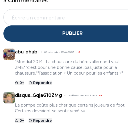
3 Commentaires
PUBLIER
abu-dhabi
06 décembre 2014 à 18:07
+
0
"Mondial 2014 : La chaussure du héros allemand vaut
2ME""c'est pour une bonne cause, pas juste pour la
chaussure.""l’association « Un coeur pour les enfants »"
0
+
Répondre
disqus_Gqja610ZMg
06 décembre 2014 à 18:01
+
1
La pompe coûte plus cher que certains joueurs de foot.
Certains devraient se sentir vexé ^^
0
+
Répondre