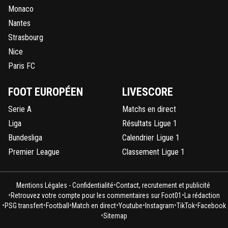
Monaco
Nantes
Strasbourg
Nice
Paris FC
FOOT EUROPÉEN
LIVESCORE
Serie A
Matchs en direct
Liga
Résultats Ligue 1
Bundesliga
Calendrier Ligue 1
Premier League
Classement Ligue 1
•
Mentions Légales - Confidentialité
Contact, recrutement et publicité
•
•
Retrouvez votre compte pour les commentaires sur Foot01
La rédaction
•
•
•
•
•
•
•
PSG transfert
Football
Match en direct
Youtube
Instagram
TikTok
Facebook
•
Sitemap