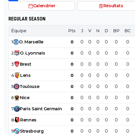
Calendrier
Résultats
REGULAR SEASON
Équipe
Pts
J
V
N
D
BP
BC
1
O
.
Marseille
0
0
0
0
0
0
0
2
O
.
Lyonnais
0
0
0
0
0
0
0
3
Brest
0
0
0
0
0
0
0
4
Lens
0
0
0
0
0
0
0
5
Toulouse
0
0
0
0
0
0
0
6
Nice
0
0
0
0
0
0
0
7
Paris
Saint
Germain
0
0
0
0
0
0
0
8
Rennes
0
0
0
0
0
0
0
9
Strasbourg
0
0
0
0
0
0
0