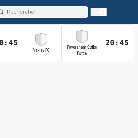
0:45
20:45
Faversham Strike
Yaxley FC
Force