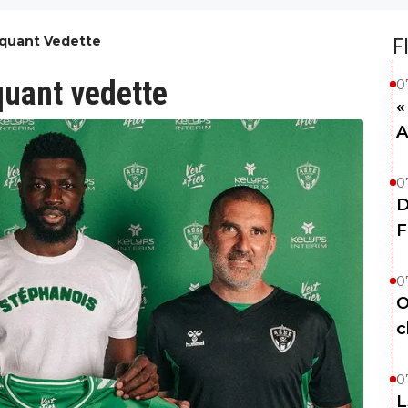
aquant Vedette
F
quant vedette
0
«
A
0
D
F
0
O
c
0
L