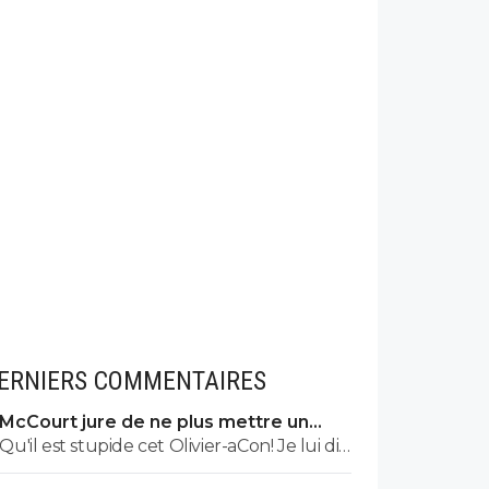
ERNIERS COMMENTAIRES
McCourt jure de ne plus mettre un
euro à l’OM
Qu'il est stupide cet Olivier-aCon! Je lui dis
que je ne lis pas ses commentaires puérils