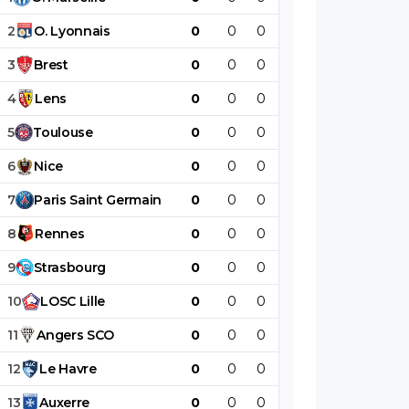
2
O
.
Lyonnais
0
0
0
0
0
0
3
Brest
0
0
0
0
0
0
4
Lens
0
0
0
0
0
0
5
Toulouse
0
0
0
0
0
0
6
Nice
0
0
0
0
0
0
7
Paris
Saint
Germain
0
0
0
0
0
0
8
Rennes
0
0
0
0
0
0
9
Strasbourg
0
0
0
0
0
0
10
LOSC
Lille
0
0
0
0
0
0
11
Angers
SCO
0
0
0
0
0
0
12
Le
Havre
0
0
0
0
0
0
13
Auxerre
0
0
0
0
0
0