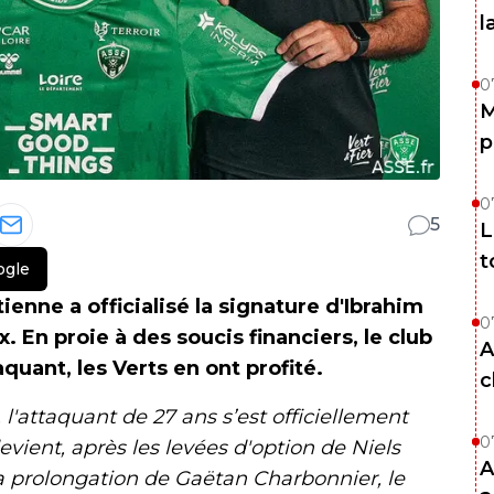
l
0
M
p
0
5
L
t
ogle
ienne a officialisé la signature d'Ibrahim
0
. En proie à des soucis financiers, le club
A
aquant, les Verts en ont profité.
c
 l'attaquant de 27 ans s’est officiellement
0
vient, après les levées d'option de Niels
A
 prolongation de Gaëtan Charbonnier, le