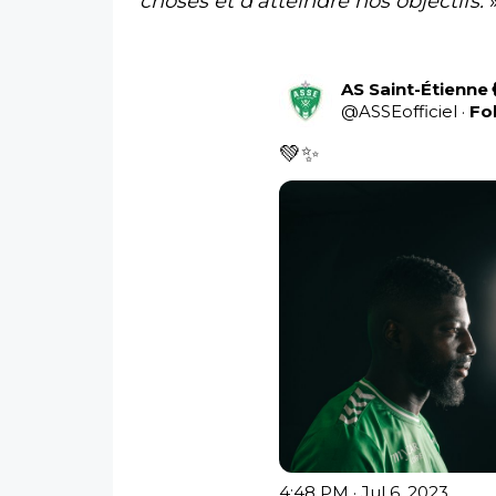
choses et d'atteindre nos objectifs.
AS Saint-Étienne
@
ASSEofficiel
·
Fo
💚✨ 
4:48 PM · Jul 6, 2023