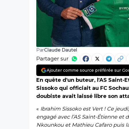
Claude Dautel
Par
Partager sur
Ajouter comme source préférée sur Go
En quête d'un buteur, l'AS Saint-Et
Sissoko qui officiait au FC Sochaux
doubiste avait laissé libre son att
«
Ibrahim Sissoko est Vert ! Ce jeudi,
engagé avec l’AS Saint-Étienne et de
Nkounkou et Mathieu Cafaro puis la