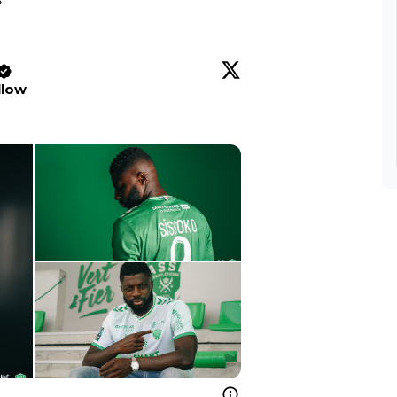
»
llow