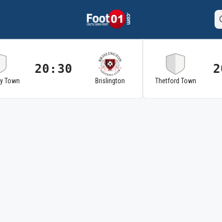
20:30
2
ry Town
Brislington
Thetford Town