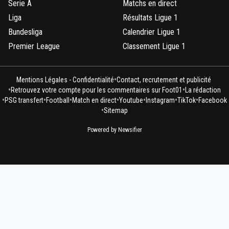
Serie A
Matchs en direct
Liga
Résultats Ligue 1
Bundesliga
Calendrier Ligue 1
Premier League
Classement Ligue 1
•
Mentions Légales - Confidentialité
Contact, recrutement et publicité
•
•
Retrouvez votre compte pour les commentaires sur Foot01
La rédaction
•
•
•
•
•
•
•
PSG transfert
Football
Match en direct
Youtube
Instagram
TikTok
Facebook
•
Sitemap
Powered by Newsifier