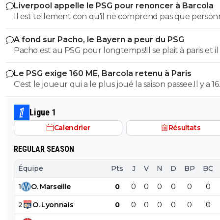
Liverpool appelle le PSG pour renoncer à Barcola
Il est tellement con qu'il ne comprend pas que perso
peut le blairer cet idiot
A fond sur Pacho, le Bayern a peur du PSG
Pacho est au PSG pour longtemps!Il se plait à paris et il
tres bien payé
Le PSG exige 160 ME, Barcola retenu à Paris
C'est le joueur qui a le plus joué la saison passee.Il y a 16
titulaires en fonction de la tactique de L.E.Arretez avec v
n'est pas titulaire
Ligue 1
Calendrier
Résultats
REGULAR SEASON
Équipe
Pts
J
V
N
D
BP
BC
1
O
.
Marseille
0
0
0
0
0
0
0
2
O
.
Lyonnais
0
0
0
0
0
0
0