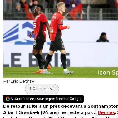
Eric Bethsy
Par
Partager sur
Ajouter comme source préférée sur Google
De retour suite à un prêt décevant à Southampton
Albert Grønbæk (24 ans) ne restera pas à
Rennes
.