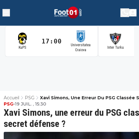
17:00
1
Universitatea
KuPS
Inter Turku
Craiova
Accueil
PSG
Xavi Simons, Une Erreur Du PSG Classée 
PSG
•
19 JUIL. , 15:30
Défense ?
Xavi Simons, une erreur du PSG cla
secret défense ?