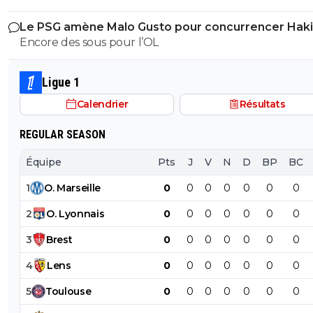
près. Bref... Quand l'équipe sera complète... ce sera beaucoup
Le PSG amène Malo Gusto pour concurrencer Hak
mieux.
Encore des sous pour l’OL
Ligue 1
Calendrier
Résultats
REGULAR SEASON
Équipe
Pts
J
V
N
D
BP
BC
1
O
.
Marseille
0
0
0
0
0
0
0
2
O
.
Lyonnais
0
0
0
0
0
0
0
3
Brest
0
0
0
0
0
0
0
4
Lens
0
0
0
0
0
0
0
5
Toulouse
0
0
0
0
0
0
0