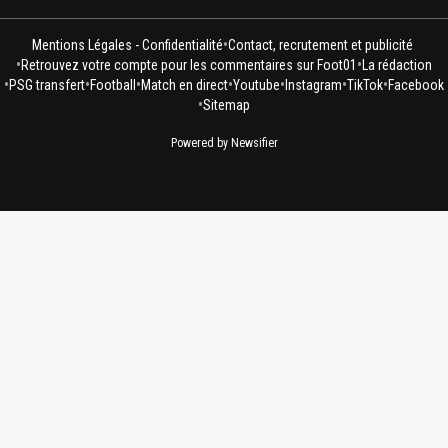
•
Mentions Légales - Confidentialité
Contact, recrutement et publicité
•
•
Retrouvez votre compte pour les commentaires sur Foot01
La rédaction
•
•
•
•
•
•
•
PSG transfert
Football
Match en direct
Youtube
Instagram
TikTok
Facebook
•
Sitemap
Powered by Newsifier