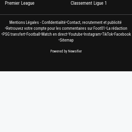
Premier League
Classement Ligue 1
•
Mentions Légales - Confidentialité
Contact, recrutement et publicité
•
•
Retrouvez votre compte pour les commentaires sur Foot01
La rédaction
•
•
•
•
•
•
•
PSG transfert
Football
Match en direct
Youtube
Instagram
TikTok
Facebook
•
Sitemap
Powered by Newsifier