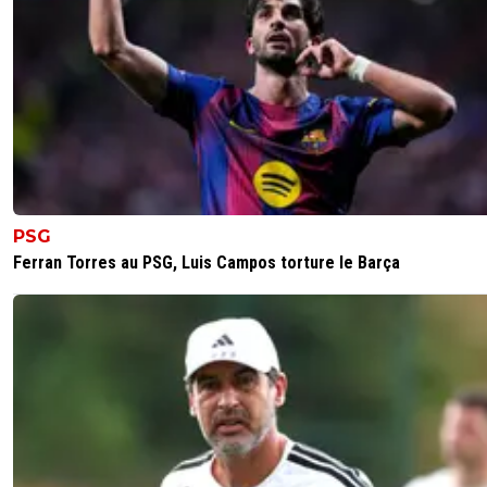
0
+
Répondre
djamel
11 octobre 2023 à 17:18
+
0
Et donc ? Vous avez rien de nouveau à dire en vrai !Co
disait Coluche, quand on a rien à dire il vaut mieux se tair
0
+
Répondre
mbappekolomuani
12 octobre 2023 à 10:26
+
0
PSG
🤷🏿‍♂️😂
Ferran Torres au PSG, Luis Campos torture le Barça
0
+
Répondre