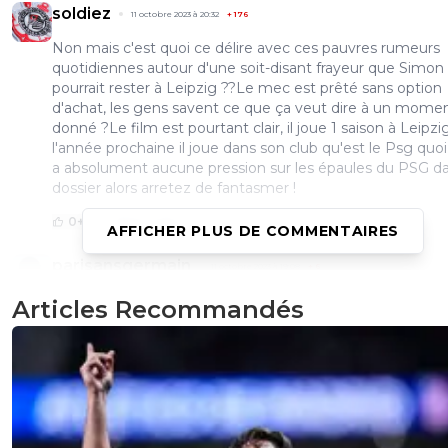
soldiez
11 octobre 2023 à 20:32
+
176
Non mais c'est quoi ce délire avec ces pauvres rumeurs
quotidiennes autour d'une soit-disant frayeur que Simon
pourrait rester à Leipzig ??Le mec est prêté sans option
d'achat, les gens savent ce que ça veut dire à un mome
donné ?Le film est pourtant clair, il joue 1 saison à Leipzi
l'année prochaine il joue dans son club qu'est le Psg quoi !
a absolument aucune pression sur les épaules du PSG d
dossier alors arretez de fantasmer !
0
+
Répondre
AFFICHER PLUS DE COMMENTAIRES
parisansgermain
11 octobre 2023 à 19:08
+
6
Il est juste preté sans possibilité d'achat.Il reviendra à Pari
Articles Recommandés
0
+
Répondre
franck-caldarella
11 octobre 2023 à 18:11
+
0
Il y a un contrat crétin