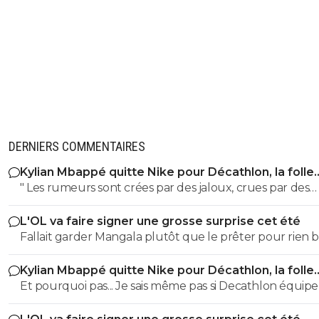
DERNIERS COMMENTAIRES
Kylian Mbappé quitte Nike pour Décathlon, la folle
rumeur
" Les rumeurs sont crées par des jaloux, crues par des
curieux et répétées par des imbéciles "
L'OL va faire signer une grosse surprise cet été
Fallait garder Mangala plutôt que le prêter pour rien
d'idiots
Kylian Mbappé quitte Nike pour Décathlon, la folle
rumeur
Et pourquoi pas... Je sais même pas si Decathlon équipe
clubs professionnels ou amateurs pour les maillots de 