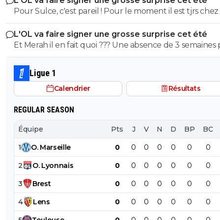
L'OL va faire signer une grosse surprise cet été
Pour Sulce, c'est pareil ! Pour le moment il est tjrs chez
Et si vraiment il s'en passe parce qu'il est en partance et
L'OL va faire signer une grosse surprise cet été
veut pas prendre le risque de le blesser pour gagner 
Et Merah il en fait quoi ??? Une absence de 3 semaines
mais que de l'autre côté tu en perds 50 potentiellement
une entorse... ça va Il est pas en sucre non plus le petit A un
es éliminé.....
moment donné va falloir lui donner du temps de jeu 
Ligue 1
harceler il aurait été utile demain !
Calendrier
Résultats
REGULAR SEASON
Équipe
Pts
J
V
N
D
BP
BC
1
O
.
Marseille
0
0
0
0
0
0
0
2
O
.
Lyonnais
0
0
0
0
0
0
0
3
Brest
0
0
0
0
0
0
0
4
Lens
0
0
0
0
0
0
0
5
Toulouse
0
0
0
0
0
0
0