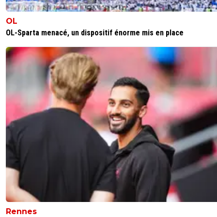
0
+
Répondre
OL
OL-Sparta menacé, un dispositif énorme mis en place
el-jefe
07 août 2016 à 19:28
+
0
dans une vidéo diffusée sur la story Snapchat de Serge A
on peut apercevoir Lucas, Layvin Kurzawa et… Hatem Be
s’amuser. Heureux d’avoir inscrit son premier avec son
nouveau club, HBA n’a pas hésité a chambré l’OL en répé
« Sans pitié ».
0
+
Répondre
le-lycaon
07 août 2016 à 19:30
+
0
il a fait le tour des sites parisiens depuis hier soir c
^^
0
+
Répondre
EdPaNamE
07 août 2016 à 19:07
+
0
Rennes
parce que c'est Trapp qui jouera les matchs de coupes... 