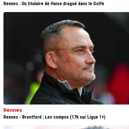
Rennes : Un titulaire de Haise dragué dans le Golfe
0
+
Répondre
bruno-sanchez-ramirez
07 août 2016 à 19:06
+
0
Vous avez toujours le même entraîneurs des gardiens l'q
de mandanda?
0
+
Répondre
le-lycaon
07 août 2016 à 19:09
+
0
et oui -____- lui j'ai envie de lui coller une bombe d
caisse tiens ... on pourra mettre ça sur le dos de isis
0
+
Répondre
bruno-sanchez-ramirez
07 août 2016 à 19:13
+
0
Y a pas de hazard la mauvaise periode de man
Sirigu maintenant Trapp &amp; peut-etre mê
Rennes
Areola
Rennes - Brentford : Les compos (17h sur Ligue 1+)
0
+
Répondre