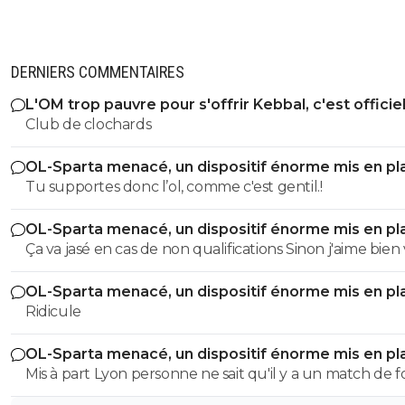
héhé
https://scontent-cdg2-1.xx....
0
+
Répondre
kress93-palestine
DERNIERS COMMENTAIRES
07 août 2016 à 18:56
+
1
Mdr
L'OM trop pauvre pour s'offrir Kebbal, c'est officie
Club de clochards
0
+
Répondre
le-lycaon
OL-Sparta menacé, un dispositif énorme mis en pl
07 août 2016 à 18:57
+
0
Tu supportes donc l’ol, comme c'est gentil.!
excellent ^^
0
+
Répondre
OL-Sparta menacé, un dispositif énorme mis en pl
Ça va jasé en cas de non qualifications Sinon j'aime bien votre
kress93-palestine
07 août 2016 à 18:59
+
1
maillot
Comme toujours, il est fort :)
OL-Sparta menacé, un dispositif énorme mis en pl
Ridicule
0
+
Répondre
el-jefe
OL-Sparta menacé, un dispositif énorme mis en pl
07 août 2016 à 18:55
+
0
Mis à part Lyon personne ne sait qu'il y a un match de fo
Juve , Barca , Inter ? ...Du Zlatan ^^