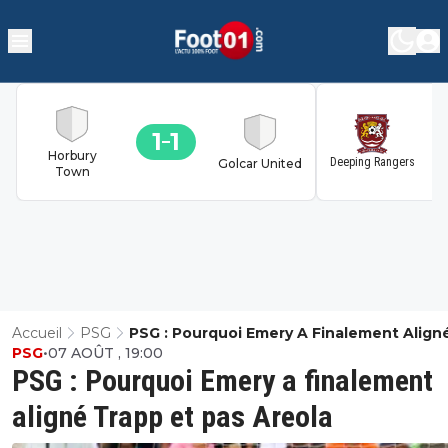
1
1
1
Horbury
Deeping Rangers
Golcar United
Town
Accueil
PSG
PSG : Pourquoi Emery A Finalement Align
PSG
•
07 AOÛT , 19:00
Trapp Et Pas Areola
PSG : Pourquoi Emery a finalement
aligné Trapp et pas Areola