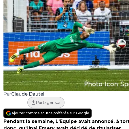
Claude Dautel
Par
Partager sur
Ajouter comme source préférée sur Google
Pendant la semaine, L'Equipe avait annoncé, à tor
donc, qu'Unai Emery avait décidé de titulariser