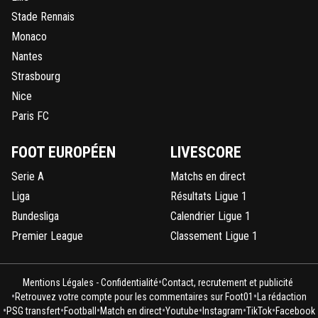
Stade Rennais
Pareil , n'importe quoi cette info 😆😆
Monaco
0
+
Répondre
Nantes
darnsko
07 août 2016 à 18:10
+
0
Strasbourg
puis bon l'équipe... Ils touchent le fond. Même 
Nice
modo de foot01 et ses titre d'article bien choisi
Paris FC
plus pro qu'eux
0
+
Répondre
FOOT EUROPÉEN
LIVESCORE
Serie A
Matchs en direct
Liga
Résultats Ligue 1
Bundesliga
Calendrier Ligue 1
Premier League
Classement Ligue 1
•
Mentions Légales - Confidentialité
Contact, recrutement et publicité
•
•
Retrouvez votre compte pour les commentaires sur Foot01
La rédaction
•
•
•
•
•
•
•
PSG transfert
Football
Match en direct
Youtube
Instagram
TikTok
Facebook