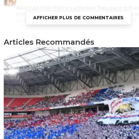
WAOUUUUUUH !!!! Emery a titularisé Trapp parce qu'il a vu
était triste ???? PTDR alors là... c'est tellement fort que l
AFFICHER PLUS DE COMMENTAIRES
mots me manquent. Ils savent plus quoi inventer. C'est
incroyable
0
+
Répondre
Articles Recommandés
disqus_qYfqNCSZ3G
07 août 2016 à 19:31
+
0
L'info vient de l'équipe hein..
0
+
Répondre
le-lycaon
07 août 2016 à 19:30
+
0
faut bien s'accrocher aux branches basses ^^ sauf 
c'est du bois mort et crack ^^
0
+
Répondre
kopeurfilde-ol-idf
07 août 2016 à 21:12
+
15
mdr