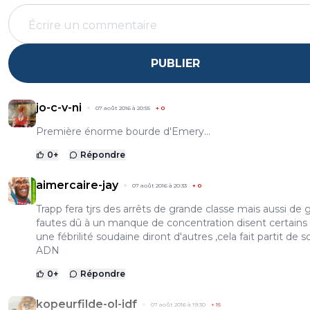
PUBLIER
jo-c-v-ni
07 août 2016 à 20:55
+
0
Première énorme bourde d'Emery...
0
+
Répondre
aimercaire-jay
07 août 2016 à 20:33
+
0
Trapp fera tjrs des arrêts de grande classe mais aussi de 
fautes dû à un manque de concentration disent certains
une fébrilité soudaine diront d'autres ,cela fait partit de s
ADN
0
+
Répondre
kopeurfilde-ol-idf
07 août 2016 à 19:30
+
15