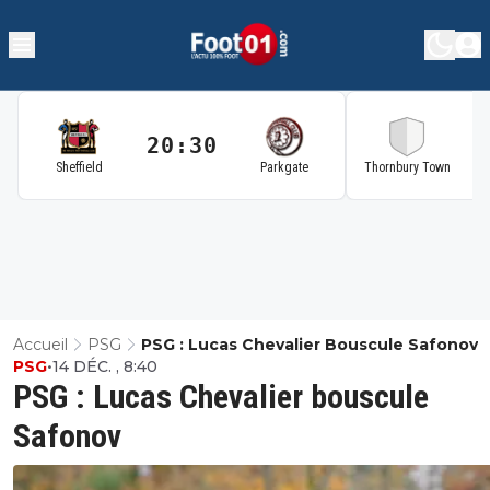
20:30
2
Sheffield
Parkgate
Thornbury Town
Accueil
PSG
PSG : Lucas Chevalier Bouscule Safonov
PSG
•
14 DÉC. , 8:40
PSG : Lucas Chevalier bouscule
Safonov