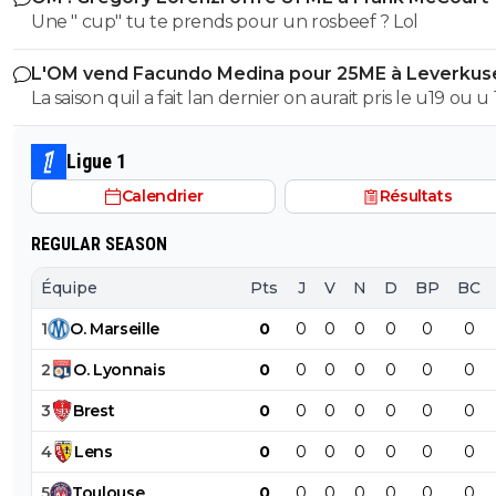
Une " cup" tu te prends pour un rosbeef ? Lol
L'OM vend Facundo Medina pour 25ME à Leverkus
La saison quil a fait lan dernier on aurait pris le u19 ou u
son poste ils auraient pas fait pire, il a ete blessé plus 1/3
saison et le peu de fois où on l'a vue bah putain...je sais 
Ligue 1
lors de quel match tu l'a vu bon, moi jai surtout vue so
Calendrier
Résultats
bide et ses croissants a la place des pieds et faire des fau
duel sur 3..
REGULAR SEASON
Équipe
Pts
J
V
N
D
BP
BC
1
O
.
Marseille
0
0
0
0
0
0
0
2
O
.
Lyonnais
0
0
0
0
0
0
0
3
Brest
0
0
0
0
0
0
0
4
Lens
0
0
0
0
0
0
0
5
Toulouse
0
0
0
0
0
0
0