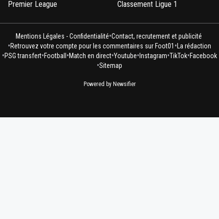
Premier League
Classement Ligue 1
•
Mentions Légales - Confidentialité
Contact, recrutement et publicité
•
•
Retrouvez votre compte pour les commentaires sur Foot01
La rédaction
•
•
•
•
•
•
•
PSG transfert
Football
Match en direct
Youtube
Instagram
TikTok
Facebook
•
Sitemap
Powered by Newsifier