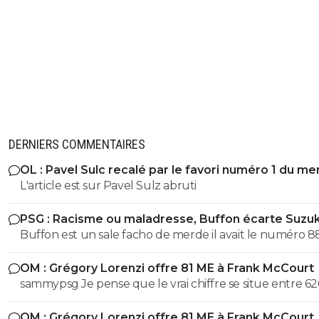
DERNIERS COMMENTAIRES
OL : Pavel Sulc recalé par le favori numéro 1 du me
L'article est sur Pavel Sulz abruti
PSG : Racisme ou maladresse, Buffon écarte Suzuk
Buffon est un sale facho de merde il avait le numéro 8
cetait pas un hasard...
OM : Grégory Lorenzi offre 81 ME à Frank McCourt
sammypsg Je pense que le vrai chiffre se situe entre 62
700 M
OM : Grégory Lorenzi offre 81 ME à Frank McCourt