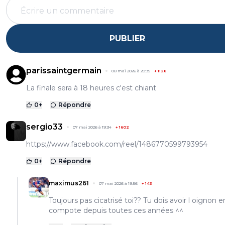
PUBLIER
parissaintgermain
08 mai 2026 à 20:35
+
1128
La finale sera à 18 heures c'est chiant
0
+
Répondre
sergio33
07 mai 2026 à 19:34
+
1602
https://www.facebook.com/reel/1486770599793954
0
+
Répondre
maximus261
07 mai 2026 à 19:56
+
143
Toujours pas cicatrisé toi?? Tu dois avoir l oignon e
compote depuis toutes ces années ^^