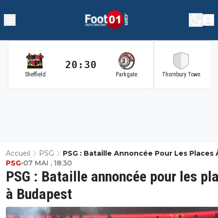
20:30
2
Sheffield
Parkgate
Thornbury Town
Accueil
PSG
PSG : Bataille Annoncée Pour Les Places 
PSG
•
07 MAI , 18:30
Budapest
PSG : Bataille annoncée pour les pl
à Budapest