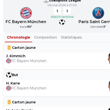
Champions League
06 mai 2026 à 21:00
1
1
Match terminé
FC Bayern München
Paris Saint Ger
Kane
90
'
Dembélé
3
'
Chronologie
Composition
Statistiques
Carton jaune
J. Kimmich
FC Bayern München
But
H. Kane
FC Bayern München
Carton jaune