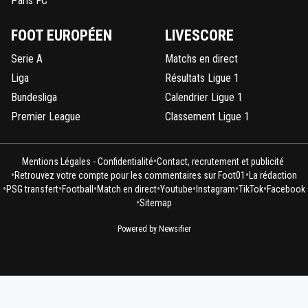
Paris FC
FOOT EUROPÉEN
LIVESCORE
Serie A
Matchs en direct
Liga
Résultats Ligue 1
Bundesliga
Calendrier Ligue 1
Premier League
Classement Ligue 1
•
Mentions Légales - Confidentialité
Contact, recrutement et publicité
•
•
Retrouvez votre compte pour les commentaires sur Foot01
La rédaction
•
•
•
•
•
•
•
PSG transfert
Football
Match en direct
Youtube
Instagram
TikTok
Facebook
•
Sitemap
Powered by Newsifier