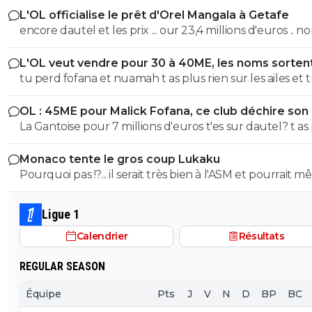
L'OL officialise le prêt d'Orel Mangala à Getafe
encore dautel et les prix ... our 23,4 millions d'euros .. non non
c'est 35M le prix de mangala t'oublie le pret payant
L'OL veut vendre pour 30 à 40ME, les noms sorten
tu perd fofana et nuamah t as plus rien sur les ailes et 
peux dire adieux au top 6 je vois pas qui pourrait explo
OL : 45ME pour Malick Fofana, ce club déchire son 
comme moriera cette année ....
La Gantoise pour 7 millions d'euros t'es sur dautel? t as pas
zappé 10M meme ca c'est trop dur pour toi?
Monaco tente le gros coup Lukaku
Pourquoi pas !?... il serait très bien à l'ASM et pourrait 
retrouver son meilleur niveau.
Ligue 1
Calendrier
Résultats
REGULAR SEASON
Équipe
Pts
J
V
N
D
BP
BC