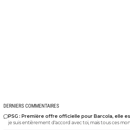
DERNIERS COMMENTAIRES
PSG : Première offre officielle pour Barcola, elle e
choquante
je suis entièrement d'accord avec toi, mais tous ces montant
deviennent folie