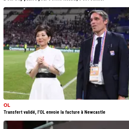
daniel-daniel
31 juillet 2022 à 12:16
+
0
Dans ce genre de club, la langue officielle devrait être l'a
0
+
Répondre
ol-e-progresso
31 juillet 2022 à 12:06
+
2
Le Franspagnol avec l'accent du Sud-Ouest. Seul compr
possible.
0
+
Répondre
alexandre-aur-lien
31 juillet 2022 à 11:42
+
0
Bah oui, on n'est plus au moyen-âge, il serait ridicule de v
parler français en France! Il n'y a guère que les réactionna
pour penser que si les pays ont une ou plusieurs langues
officielles c'est que cela répond à un besoin logique de s
OL
sa ou ses propres cultures et de respecter son histoire!
Transfert validé, l’OL envoie la facture à Newcastle
0
+
Répondre
topdown
31 juillet 2022 à 16:38
+
0