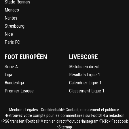
Stade Rennais
Monaco
Nantes
Strasbourg
Nice
Paris FC
FOOT EUROPÉEN
LIVESCORE
Serie A
Matchs en direct
Liga
Résultats Ligue 1
Bundesliga
Calendrier Ligue 1
Premier League
Classement Ligue 1
•
Mentions Légales - Confidentialité
Contact, recrutement et publicité
•
•
Retrouvez votre compte pour les commentaires sur Foot01
La rédaction
•
•
•
•
•
•
•
PSG transfert
Football
Match en direct
Youtube
Instagram
TikTok
Facebook
•
Sitemap