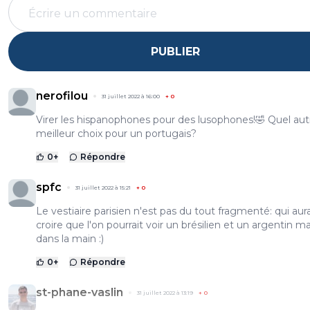
PUBLIER
nerofilou
31 juillet 2022 à 16:00
+
0
Virer les hispanophones pour des lusophones!🤣 Quel aut
meilleur choix pour un portugais?
0
+
Répondre
spfc
31 juillet 2022 à 15:21
+
0
Le vestiaire parisien n'est pas du tout fragmenté: qui aur
croire que l'on pourrait voir un brésilien et un argentin m
dans la main :)
0
+
Répondre
st-phane-vaslin
31 juillet 2022 à 13:19
+
0