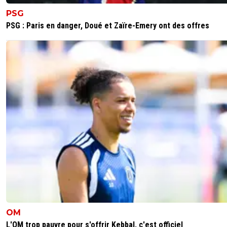
PSG
Remarque idiote car l'anglais est par essence la l
PSG : Paris en danger, Doué et Zaïre-Emery ont des offres
internationale. Les joueurs anglais qui évoluent da
championnats étrangers parlent également anglai
0
+
Répondre
hardstylerz
01 août 2022 à 12:29
+
0
Par essence ? Non non, ça a été imposé, donc 
remarque est idiote.
0
+
Répondre
louis-g
31 juillet 2022 à 13:08
+
0
Vous avez choisi le seul exemple qui était dénué 
essence puisque l'anglais s'est clairement imposé
comme la langue internationale dans le monde.Il
vaudrait mieux comparer avec ce qui se passe en
Espagne, en Italie, en Allemagne, aux Pays-Bas, et
0
+
Répondre
OM
L'OM trop pauvre pour s'offrir Kebbal, c'est officiel