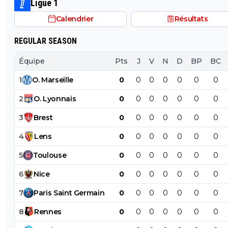
Ligue 1
Calendrier
Résultats
REGULAR SEASON
Équipe
Pts
J
V
N
D
BP
BC
1
O
.
Marseille
0
0
0
0
0
0
0
2
O
.
Lyonnais
0
0
0
0
0
0
0
3
Brest
0
0
0
0
0
0
0
4
Lens
0
0
0
0
0
0
0
5
Toulouse
0
0
0
0
0
0
0
6
Nice
0
0
0
0
0
0
0
7
Paris
Saint
Germain
0
0
0
0
0
0
0
8
Rennes
0
0
0
0
0
0
0