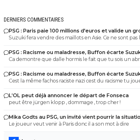
DERNIERS COMMENTAIRES
PSG : Paris paie 100 millions d'euros et valide un gr
départ
Suzuki fera vendre des maillots en Asie. Ce ne sont pas 
russes qui acheteront ceux de Safonov ni les europeens
PSG : Racisme ou maladresse, Buffon écarte Suzuk
ceux de Chevalier. Quant aux autres acheteurs ils s’en
Ca demontre que dalle hormis le fait que tu sois un abr
foutent des trois ...
ignare qui ignorait tout ce que jai dit sur buffon parce
PSG : Racisme ou maladresse, Buffon écarte Suzuk
justement tes un abruti ignare qui par dessus le marc
Cest la même fachos raciste nazi cest du racisme tu jou
ouvre sa grande gueule Genre cest toi qui va m'apprendre
les mots là finalité est la meme... Donc moralité alors bu
les définitions de nazi raciste fachiste?? Espèce de gui
L’OL peut déjà annoncer le départ de Fonseca
?? Cest ca ta seule défense ?? Va un peu te faire tronc
peut être jürgen klopp , dommage , trop cher !
espèce d'abruti .. et le numero 88 interdit en série A alo
dit quoi aussi parceque tu t'es foutu de ma gueule a ce
Mika Godts au PSG, un invité vient pourrir la situati
mais si je te colle le règlement sur ta sale face de merd
Le joueur veut venir à Paris donc il a son mot à dire
auras lair un peu plus con qu'hier trépané va