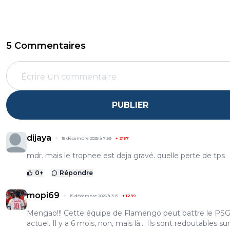
5 Commentaires
PUBLIER
dijaya
15 décembre 2025 à 7:59
+
2157
mdr. mais le trophee est deja gravé. quelle perte de tps
0
+
Répondre
mopi69
15 décembre 2025 à 3:15
+
1299
Mengao!!! Cette équipe de Flamengo peut battre le PS
actuel. Il y a 6 mois, non, mais là... Ils sont redoutables s