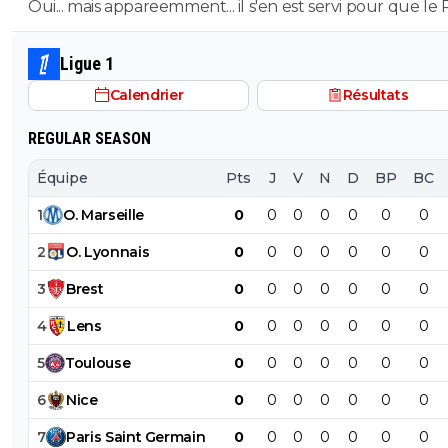
Oui... mais appareemment... il s'en est servi pour que le 
trouveras tu ? 😂😂😅
accepte de le garder avec ses propres conditions.
Ligue 1
Calendrier
Résultats
REGULAR SEASON
Équipe
Pts
J
V
N
D
BP
BC
1
O
.
Marseille
0
0
0
0
0
0
0
2
O
.
Lyonnais
0
0
0
0
0
0
0
3
Brest
0
0
0
0
0
0
0
4
Lens
0
0
0
0
0
0
0
5
Toulouse
0
0
0
0
0
0
0
6
Nice
0
0
0
0
0
0
0
7
Paris
Saint
Germain
0
0
0
0
0
0
0