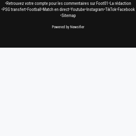
•
•
Retrouvez votre compte pour les commentaires sur Foot01
La rédaction
•
•
•
•
•
•
•
PSG transfert
Football
Match en direct
Youtube
Instagram
TikTok
Facebook
•
Sitemap
Powered by Newsifier