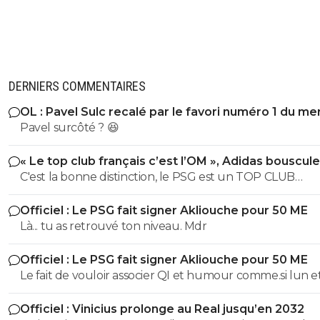
DERNIERS COMMENTAIRES
OL : Pavel Sulc recalé par le favori numéro 1 du me
Pavel surcôté ? 😆
« Le top club français c’est l’OM », Adidas bouscule
PSG
C'est la bonne distinction, le PSG est un TOP CLUB
MONDIAL, l'OM est un top Club Français!
Officiel : Le PSG fait signer Akliouche pour 50 ME
Là... tu as retrouvé ton niveau. Mdr
Officiel : Le PSG fait signer Akliouche pour 50 ME
Le fait de vouloir associer QI et humour comme.si lun e
lautre etaient intimement liés montre ton inculture...t
Officiel : Vinicius prolonge au Real jusqu’en 2032
devrais lesavoir puisqu'il t'en manque au moins un des 2