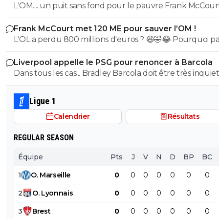
L'OM.... un puit sans fond pour le pauvre Frank McCourt
Frank McCourt met 120 ME pour sauver l’OM !
L'OL a perdu 800 millions d'euros ? 😆🤣😂 Pourquoi pas un
milliard tant que tu y es ! ^^
Liverpool appelle le PSG pour renoncer à Barcola
Dans tous les cas... Bradley Barcola doit être très inquiet. C
qui est vraiment compréhensible lorsque l'on sait co
le PSG a traiter Kylian Mbappé lorsqu'il avait voulu quit
Ligue 1
PSG.
Calendrier
Résultats
REGULAR SEASON
Équipe
Pts
J
V
N
D
BP
BC
1
O
.
Marseille
0
0
0
0
0
0
0
2
O
.
Lyonnais
0
0
0
0
0
0
0
3
Brest
0
0
0
0
0
0
0