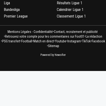
Liga
Résultats Ligue 1
Bundesliga
Calendrier Ligue 1
Premier League
Classement Ligue 1
•
Mentions Légales - Confidentialité
Contact, recrutement et publicité
•
•
Retrouvez votre compte pour les commentaires sur Foot01
La rédaction
•
•
•
•
•
•
•
PSG transfert
Football
Match en direct
Youtube
Instagram
TikTok
Facebook
•
Sitemap
Powered by Newsifier