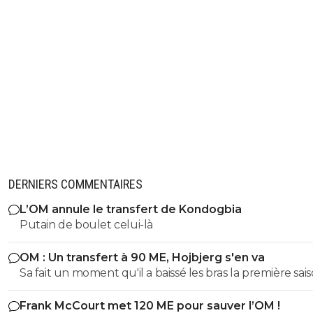
DERNIERS COMMENTAIRES
L’OM annule le transfert de Kondogbia
Putain de boulet celui-là
OM : Un transfert à 90 ME, Hojbjerg s'en va
Sa fait un moment qu'il a baissé les bras la première saiso
etait top mais depuis quelques match etait en dessus. 
Frank McCourt met 120 ME pour sauver l’OM !
et bon vent a lui pour le reste de sa carrière ...