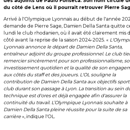
des adjoints de Paulo Fonseca. Son nom circule d
du côté de Lens où il pourrait retrouver Pierre Sag
Arrivé à l'Olympique Lyonnais au début de l'année 202
demande de Pierre Sage, Damien Della Santa quitte c
lundi le club rhodanien, où il avait été clairement mis 
côté avant la reprise de la saison 2024-2025. «
L'Olymp
Lyonnais annonce le départ de Damien Della Santa,
entraîneur adjoint du groupe professionnel. Le club tien
remercier sincèrement pour son professionnalisme, s
investissement quotidien et la qualité de son engage
aux côtés du staff et des joueurs. L'OL souligne la
contribution de Damien Della Santa aux objectifs sport
club durant son passage à Lyon. La transition au sein du
technique est d'ores et déjà engagée afin d'assurer la
continuité du travail. L’Olympique Lyonnais souhaite à
Damien Della Santa pleine réussite pour la suite de sa
carrière
», indique l'OL.