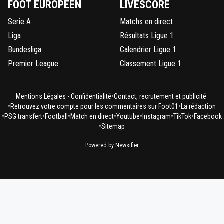
FOOT EUROPÉEN
LIVESCORE
Serie A
Matchs en direct
Liga
Résultats Ligue 1
Bundesliga
Calendrier Ligue 1
Premier League
Classement Ligue 1
•
Mentions Légales - Confidentialité
Contact, recrutement et publicité
•
•
Retrouvez votre compte pour les commentaires sur Foot01
La rédaction
•
•
•
•
•
•
•
PSG transfert
Football
Match en direct
Youtube
Instagram
TikTok
Facebook
•
Sitemap
Powered by Newsifier