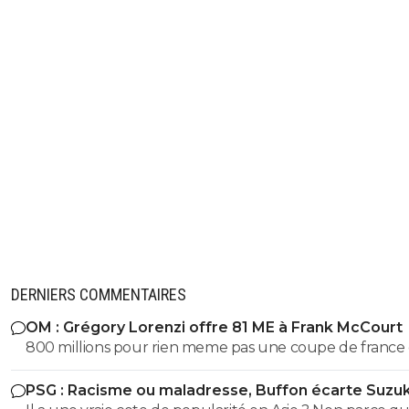
DERNIERS COMMENTAIRES
OM : Grégory Lorenzi offre 81 ME à Frank McCourt
800 millions pour rien meme pas une coupe de france
coupe a guignol c3 ....PSG 1 milliard et demi 2 c1 14 titres ..
PSG : Racisme ou maladresse, Buffon écarte Suzuk
2 milliard et demi 1c1 .....