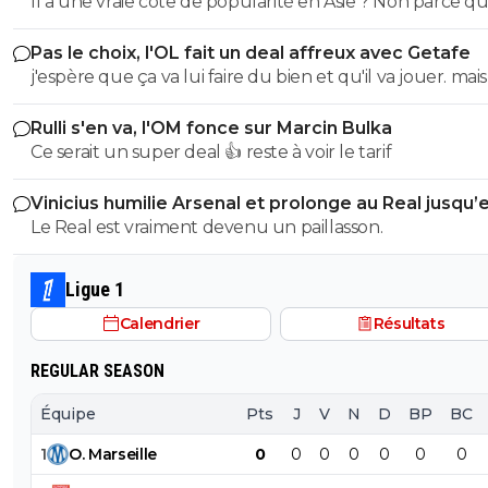
Il a une vraie cote de popularité en Asie ? Non parce qu
Japon je crois que c'est légèrement raciste non ? (désolé
Pas le choix, l'OL fait un deal affreux avec Getafe
me trompe)
j'espère que ça va lui faire du bien et qu'il va jouer. mais 
pas l'air très solide le garçon. vivement qu'on se débarr
Rulli s'en va, l'OM fonce sur Marcin Bulka
des bras cassés de Textor, qui ne savent rien faire de le
Ce serait un super deal 👍 reste à voir le tarif
pieds. j'avais espoir qu'il nous montre un peu de caract
mais manifestement on s'est bien fait avoir sur ce coup l
Vinicius humilie Arsenal et prolonge au Real jusqu’
2032
Le Real est vraiment devenu un paillasson.
Ligue 1
Calendrier
Résultats
REGULAR SEASON
Équipe
Pts
J
V
N
D
BP
BC
1
O
.
Marseille
0
0
0
0
0
0
0