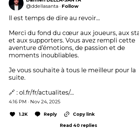
@
ddellasanta
·
Follow
Il est temps de dire au revoir… 

Merci du fond du cœur aux joueurs, aux staf
et aux supporters. Vous avez rempli cette 
aventure d’émotions, de passion et de 
moments inoubliables.

Je vous souhaite à tous le meilleur pour la 
suite. 

🔗 : 
ol.fr/fr/actualites/…
4:16 PM · Nov 24, 2025
1.2K
Reply
Copy link
Read 40 replies