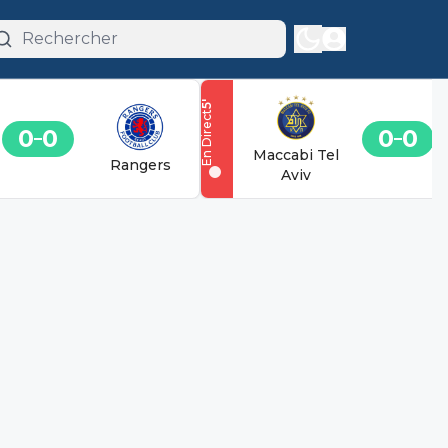
'
5
En Direct
0
0
0
0
Maccabi Tel
Rangers
Aviv