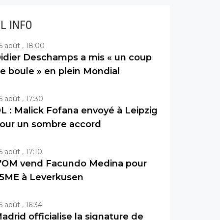
IL INFO
6 août , 18:00
idier Deschamps a mis « un coup
e boule » en plein Mondial
6 août , 17:30
L : Malick Fofana envoyé à Leipzig
our un sombre accord
6 août , 17:10
'OM vend Facundo Medina pour
5ME à Leverkusen
6 août , 16:34
adrid officialise la signature de