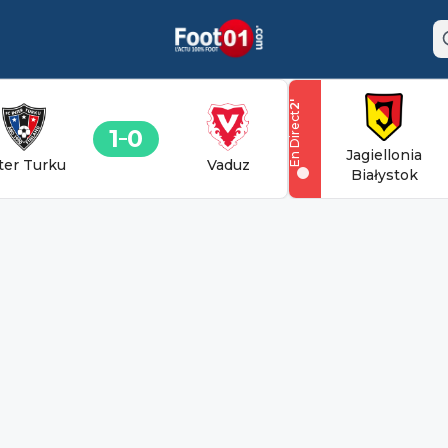
'
2
En Direct
1
0
Jagiellonia
ter Turku
Vaduz
Białystok