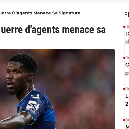
uerre D'agents Menace Sa Signature
F
guerre d'agents menace sa
0
D
d
0
O
p
0
L
2
0
M