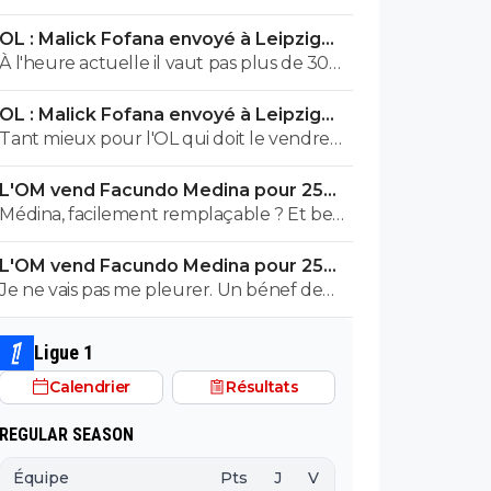
l'an dernier... Si on garde Balerdi ou
OL : Malick Fofana envoyé à Leipzig
Aguerd, et qu'on lui met un gars correct à
pour un sombre accord
À l'heure actuelle il vaut pas plus de 30
côté, pour moi ça peut suffire
millions et encore
OL : Malick Fofana envoyé à Leipzig
pour un sombre accord
Tant mieux pour l'OL qui doit le vendre
50 millions.
L'OM vend Facundo Medina pour 25ME
à Leverkusen
Médina, facilement remplaçable ? Et ben
bon chance !
L'OM vend Facundo Medina pour 25ME
à Leverkusen
Je ne vais pas me pleurer. Un bénef de
4,5M sur un joueur qu'on dire être
facilement remplaçable, c'est bon, ça me
Ligue 1
va perso. Bonne route à lui.
Calendrier
Résultats
REGULAR SEASON
Équipe
Pts
J
V
N
D
BP
B