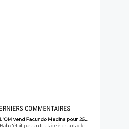
ERNIERS COMMENTAIRES
L'OM vend Facundo Medina pour 25ME
à Leverkusen
Bah c'était pas un titulaire indiscutable