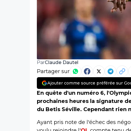
Claude Dautel
Par
Partager sur
Ajouter comme source préférée sur Go
En quête d'un numéro 6, l'Olympi
prochaines heures la signature de
du Betis Séville. Cependant rien n
Ayant pris note de l'échec des nég
voulu rejoindre l'
OL
compte tenu de l