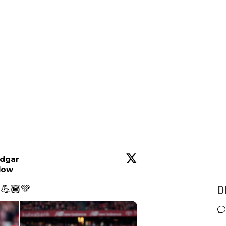
6
Edgar
low
💪🏾💚 
D