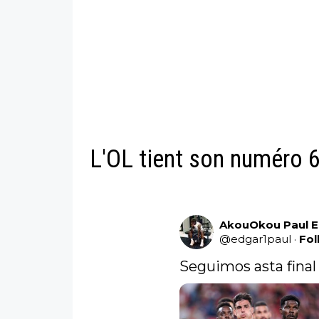
L'OL tient son numéro 
AkouOkou Paul 
@
edgar1paul
·
Fol
Seguimos asta final 