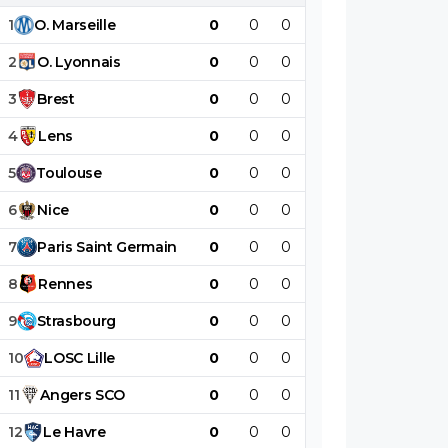
1
O
.
Marseille
0
0
0
0
0
0
2
O
.
Lyonnais
0
0
0
0
0
0
3
Brest
0
0
0
0
0
0
4
Lens
0
0
0
0
0
0
5
Toulouse
0
0
0
0
0
0
6
Nice
0
0
0
0
0
0
7
Paris
Saint
Germain
0
0
0
0
0
0
8
Rennes
0
0
0
0
0
0
9
Strasbourg
0
0
0
0
0
0
10
LOSC
Lille
0
0
0
0
0
0
11
Angers
SCO
0
0
0
0
0
0
12
Le
Havre
0
0
0
0
0
0