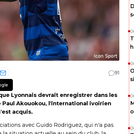
D
s
0
T
h
0
O
91
s
ogle
que Lyonnais devrait enregistrer dans les
0
M
 Paul Akouokou, l'international ivoirien
o
'est acquis.
ociations avec
Guido Rodriguez, qui n'a pas
0
a situation actuelle au sein du club, la