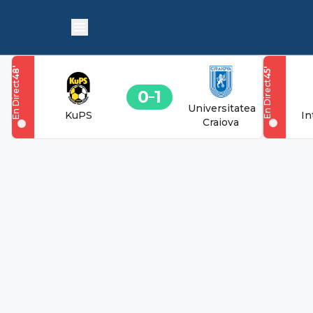
'
'
48
45
En Direct
En Direct
0
1
Universitatea
KuPS
In
Craiova