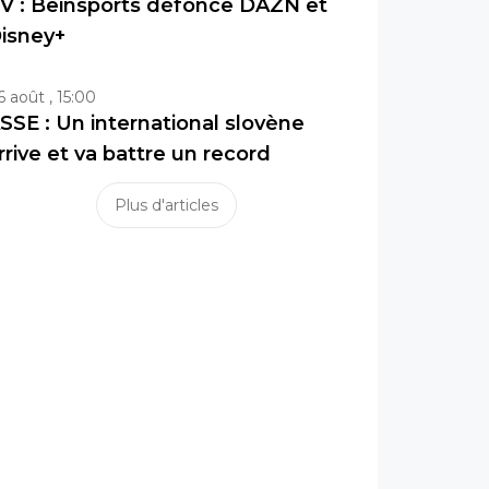
V : Beinsports défonce DAZN et
isney+
6 août , 15:00
SSE : Un international slovène
rrive et va battre un record
Plus d'articles