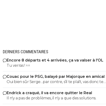
DERNIERS COMMENTAIRES
Encore 8 départs et 4 arrivées, ça va valser à l'OL
Tu verras ! ^^
Couac pour le PSG, balayé par Majorque en amical
Oui bien sûr Serge…par contre, s’il te plaît, vas donc te
torcher la bouche, t as encore un peu de merde sur le
Endrick a craqué, il va encore quitter le Real
lèvres Serge 😂
Il n'y a pas de problèmes, il n'y a que des solutions.