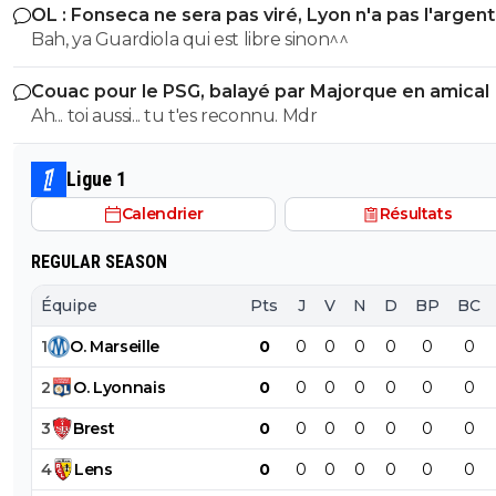
OL : Fonseca ne sera pas viré, Lyon n'a pas l'argen
le faire
Bah, ya Guardiola qui est libre sinon^^
Couac pour le PSG, balayé par Majorque en amical
Ah... toi aussi... tu t'es reconnu. Mdr
Ligue 1
Calendrier
Résultats
REGULAR SEASON
Équipe
Pts
J
V
N
D
BP
BC
1
O
.
Marseille
0
0
0
0
0
0
0
2
O
.
Lyonnais
0
0
0
0
0
0
0
3
Brest
0
0
0
0
0
0
0
4
Lens
0
0
0
0
0
0
0