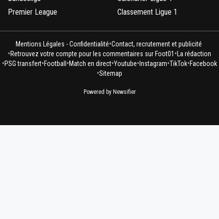
Premier League
Classement Ligue 1
•
Mentions Légales - Confidentialité
Contact, recrutement et publicité
•
•
Retrouvez votre compte pour les commentaires sur Foot01
La rédaction
•
•
•
•
•
•
•
PSG transfert
Football
Match en direct
Youtube
Instagram
TikTok
Facebook
•
Sitemap
Powered by Newsifier