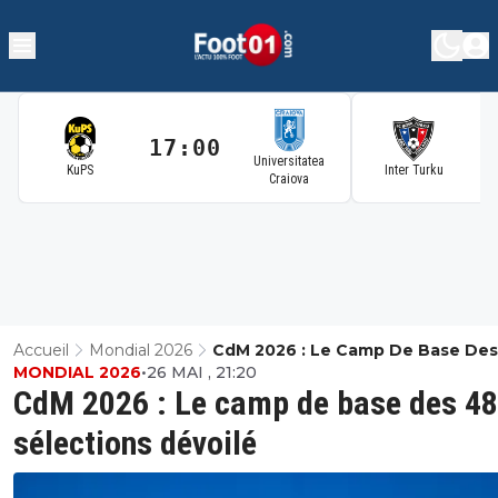
17:00
1
Universitatea
KuPS
Inter Turku
Craiova
Accueil
Mondial 2026
CdM 2026 : Le Camp De Base Des
MONDIAL 2026
•
26 MAI , 21:20
Sélections Dévoilé
CdM 2026 : Le camp de base des 48
sélections dévoilé