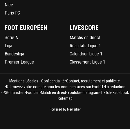
Nice
Paris FC
FOOT EUROPÉEN
LIVESCORE
Serie A
Matchs en direct
Liga
Résultats Ligue 1
Bundesliga
Calendrier Ligue 1
Premier League
Classement Ligue 1
•
Mentions Légales - Confidentialité
Contact, recrutement et publicité
•
•
Retrouvez votre compte pour les commentaires sur Foot01
La rédaction
•
•
•
•
•
•
•
PSG transfert
Football
Match en direct
Youtube
Instagram
TikTok
Facebook
•
Sitemap
Powered by Newsifier