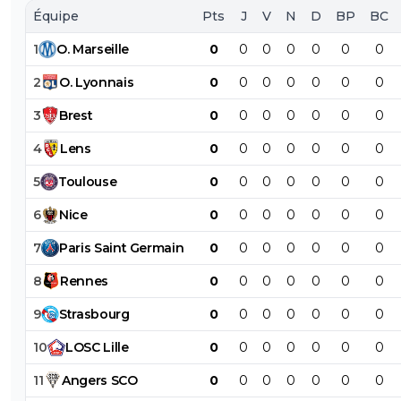
Équipe
Pts
J
V
N
D
BP
BC
1
O
.
Marseille
0
0
0
0
0
0
0
2
O
.
Lyonnais
0
0
0
0
0
0
0
3
Brest
0
0
0
0
0
0
0
4
Lens
0
0
0
0
0
0
0
5
Toulouse
0
0
0
0
0
0
0
6
Nice
0
0
0
0
0
0
0
7
Paris
Saint
Germain
0
0
0
0
0
0
0
8
Rennes
0
0
0
0
0
0
0
9
Strasbourg
0
0
0
0
0
0
0
10
LOSC
Lille
0
0
0
0
0
0
0
11
Angers
SCO
0
0
0
0
0
0
0