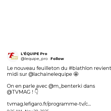
L'ÉQUIPE Pro
@
lequipe_pro
·
Follow
Le nouveau feuilleton du 
#biathlon
 revient
midi sur 
@lachainelequipe
 🤩

On en parle avec 
@m_benterki
 dans 
@TVMAG
 ! 👇

tvmag.lefigaro.fr/programme-tv/c…