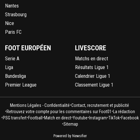
Nantes
Strasbourg
Nice
Paris FC
FOOT EUROPÉEN
LIVESCORE
Serie A
Matchs en direct
Liga
Résultats Ligue 1
Bundesliga
Calendrier Ligue 1
Premier League
Classement Ligue 1
•
Mentions Légales - Confidentialité
Contact, recrutement et publicité
•
•
Retrouvez votre compte pour les commentaires sur Foot01
La rédaction
•
•
•
•
•
•
•
PSG transfert
Football
Match en direct
Youtube
Instagram
TikTok
Facebook
•
Sitemap
Powered by Newsifier