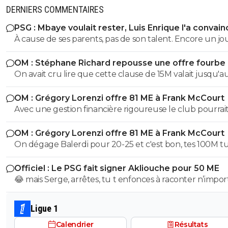
DERNIERS COMMENTAIRES
PSG : Mbaye voulait rester, Luis Enrique l'a convain
À cause de ses parents, pas de son talent. Encore un j
avec entourage nocif.
OM : Stéphane Richard repousse une offre fourbe
Aguerd
On avait cru lire que cette clause de 15M valait jusqu'au
juillet. ?
OM : Grégory Lorenzi offre 81 ME à Frank McCourt
Avec une gestion financière rigoureuse le club pourrai
envisager une capitalisation supérieure au 1,2 milliards
OM : Grégory Lorenzi offre 81 ME à Frank McCourt
comme base de négociation avec l’Arabie Saoudite!
On dégage Balerdi pour 20-25 et c'est bon, tes 100M tu les
as. Faut quand-même virer kondogbia avec sa charrette et
Officiel : Le PSG fait signer Akliouche pour 50 ME
ses 500K mensuels, ça ne sera pas une perte.. Du coup, on
😂 mais Serge, arrêtes, tu t enfonces à raconter n’impor
pourra garder Aguerd, Hojberg weah, Emerson, Paixao et
quoi, tu supposes de la merde, ça fait un peu plus de 2
Gouiri, ce qui fait 1 joueur expérimenté par poste. Si Lorenzi
que Paris suit akliouche et c est pour ça qu il ne voulai
nous fait un recrutement malin , on pourrait faire une 
Ligue 1
Paris après Monaco. Paris le prend cet été car il était e
potable.
Calendrier
Résultats