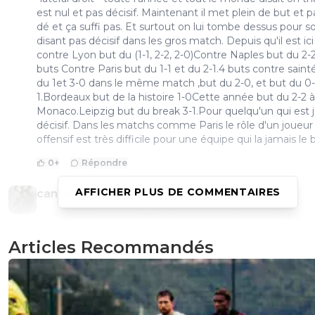
est nul et pas décisif. Maintenant il met plein de but et 
dé et ça suffi pas. Et surtout on lui tombe dessus pour so
disant pas décisif dans les gros match. Depuis qu'il est ic
contre Lyon but du (1-1, 2-2, 2-0)Contre Naples but du 2-
buts Contre Paris but du 1-1 et du 2-1.4 buts contre saint
du 1et 3-0 dans le même match ,but du 2-0, et but du 0-
1.Bordeaux but de la histoire 1-0Cette année but du 2-2 à
Monaco.Leipzig but du break 3-1.Pour quelqu'un qui est 
décisif. Dans les matchs comme Paris le rôle d'un joueur
offensif est très difficile pour une équipe qui la jamais le 
0
+
Répondre
AFFICHER PLUS DE COMMENTAIRES
canderous91
20 mars 2019 à 14:28
+
0
Le Real, le Bayern et l'Atletico n'ont atteint que les 8èm
^^Degorre peut donc l'imaginer aller dans un de ces club
Articles Recommandés
0
+
Répondre
daniel-carrez
20 mars 2019 à 13:07
+
0
les journalistes de l'équipe.. tout est dit, aucune crédibilité