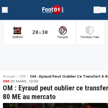
20:30
2
Sheffield
Parkgate
Thornbury Town
Accueil
OM
OM : Eyraud Peut Oublier Ce Transfert À 
OM
•
20 MARS , 12:00
Au Mercato
OM : Eyraud peut oublier ce transfer
80 ME au mercato