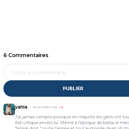
6 Commentaires
PUBLIER
yahia
20 mars 2019 à 17:09
+
0
J'ai jamais compris pourquoi en majorité les gens ont tou
été critique envers lui. Même à l'époque de bielsa le mec
"latéral droit " toute l'année et tout le monde disait oh tha