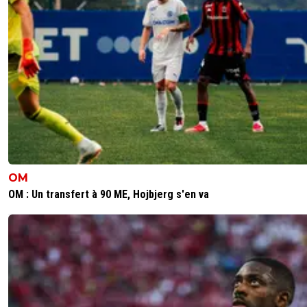
0
+
Répondre
sonnygoal
20 mars 2019 à 12:52
+
0
Le memphis français
0
+
Répondre
parisforever
20 mars 2019 à 12:37
+
792
C'la tombe bien , le Bayern n'a fait que 1/8 éme de finale
OM
saison .Car je ne vois pas le Bayern arriver à concurrencer
clubs anglais pour Pépé donc chercherons moins cher p
OM : Un transfert à 90 ME, Hojbjerg s'en va
remplacer Ribery et Robbens .
0
+
Répondre
canderous91
20 mars 2019 à 14:26
+
0
J'allais écrire la même chose ^^
0
+
Répondre