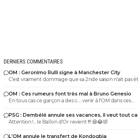
DERNIERS COMMENTAIRES
OM : Geronimo Rulli signe à Manchester City
C'est vraiment dommage que sa 2nde saison n'ait pas é
même niveau que la 1ere. On s'est pris des buts gag,
OM : Ces rumeurs font très mal à Bruno Genesio
notamment lors de notre dernier match de LDC en
En tous cas ce garçon a des c..... venir à l'OM dans ces
Belgique, sur le 1er ou 2eme je ne me souviens plus. I
conditions, bravo, respect
L1 il n'a pas fait une 2e saison du niveau de la 1ere. Do
PSG : Dembélé annule ses vacances, il veut tout c
Attention !... le Ballon d'Or revient !!!! 😆😂🤣
L’OM annule le transfert de Kondogbia