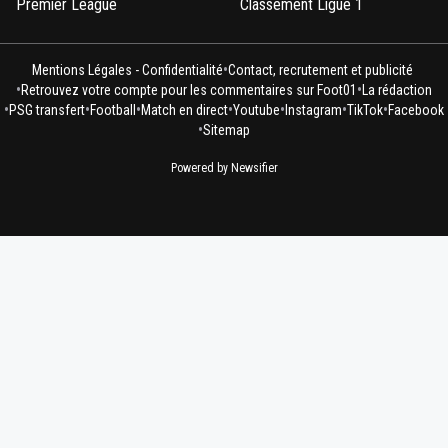
Premier League
Classement Ligue 1
•
Mentions Légales - Confidentialité
Contact, recrutement et publicité
•
•
Retrouvez votre compte pour les commentaires sur Foot01
La rédaction
•
•
•
•
•
•
•
PSG transfert
Football
Match en direct
Youtube
Instagram
TikTok
Facebook
•
Sitemap
Powered by Newsifier