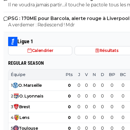
Il ne voudra jamais partir....il touche le pactole tous les 
Marseille. Il est cramé en plus
PSG : 170ME pour Barcola, alerte rouge à Liverpool
A verdemer : Redescend ! Mdr
Ligue 1
Calendrier
Résultats
REGULAR SEASON
Équipe
Pts
J
V
N
D
BP
BC
1
O
.
Marseille
0
0
0
0
0
0
0
2
O
.
Lyonnais
0
0
0
0
0
0
0
3
Brest
0
0
0
0
0
0
0
4
Lens
0
0
0
0
0
0
0
5
Toulouse
0
0
0
0
0
0
0