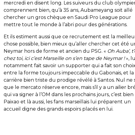
mercredi en disent long. Les suiveurs du club olympie
comprennent bien, qu’à 35 ans, Aubameyang soit allé
chercher un gros chèque en Saudi Pro League pour
mettre tout le monde à l’abri pour des générations.
Et ils estiment aussi que ce recrutement est la meille
chose possible, bien mieux qu’aller chercher cet été u
Neymar hors de forme et ancien du PSG. «
Oh Auba’, t’
chez toi, ici c’est Marseille on s’en tape de Neymar !
», l
notamment fait savoir un supporter qui a fait son choi
entre la forme toujours impeccable du Gabonais, et la 
carrière bien triste du prodige révélé à Santos. Nul ne s
que le mercato réserve encore, mais s’il y a un ailier bré
qui va signer à l’OM dans les prochains jours, c’est bien
Paixao et là aussi, les fans marseillais lui préparent un
accueil digne des grands espoirs placés en lui.