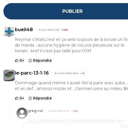
PUBLIER
bueil48
01 août 2025 à 3:35
+
100
Neymar c'était,c'est et ça sera toujours de la bouse un f
de merde , aucune hygiène de vie,une pleureuse sur le
terrain....bref il n'est pas taillé pour l'OM
0
+
Répondre
le-parc-13-1-16
31 juillet 2025 à 23:24
+
0
Dommage quand même il aurait fait la paire avec auba ..
et en def ...amoros mozer et ...Germain père au milieu 🤪
0
+
Répondre
greg-roi
01 août 2025 à 5:31
+
283
Je t ai deja dis avec tes autres comptes fake que
Germain ( pere) est un défenseur Arrete de te grille