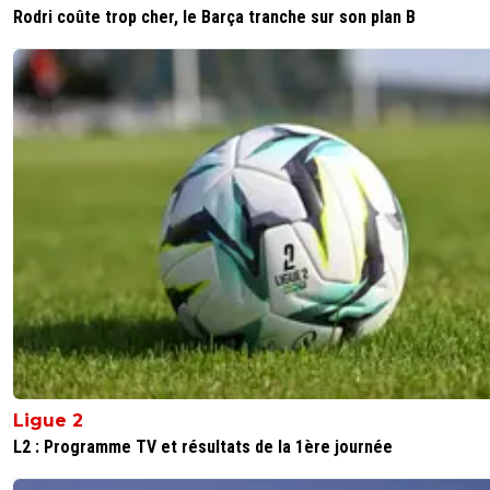
osiris1970
01 août 2025 à 8:02
+
0
Rodri coûte trop cher, le Barça tranche sur son plan B
Il a surtout repris un article du phocéen.
https://www.lephoceen.fr/infos-om/interview/om-
aubameyang-ici-c-est-marseille-on-s-en-tape-de-
neymar-227503
0
+
Répondre
raymond-point
31 juillet 2025 à 22:18
+
1440
Neymar c'est du pipeau d'agents qui cherchent à le rela
le rendre désirable.Même pas en rêve il vient à l'OM.
0
+
Répondre
Ligue 2
L2 : Programme TV et résultats de la 1ère journée