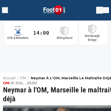
14:00
1
Worsbrough
Erith & Belvedere
Billingshurst
Bridge
Accueil
OM
Neymar À L'OM, Marseille Le Maltraite Déj
OM
•
31 JUIL. , 23:00
Neymar à l'OM, Marseille le maltrai
déjà