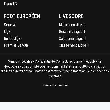
Paris FC
FOOT EUROPÉEN
LIVESCORE
Serie A
Matchs en direct
Liga
Résultats Ligue 1
Bundesliga
Calendrier Ligue 1
Premier League
Classement Ligue 1
•
Mentions Légales - Confidentialité
Contact, recrutement et publicité
•
•
Retrouvez votre compte pour les commentaires sur Foot01
La rédaction
•
•
•
•
•
•
•
PSG transfert
Football
Match en direct
Youtube
Instagram
TikTok
Facebook
•
Sitemap
Powered by Newsifier