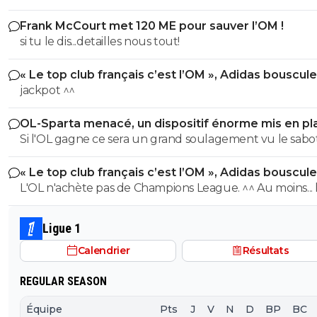
Frank McCourt met 120 ME pour sauver l’OM !
si tu le dis...detailles nous tout!
« Le top club français c’est l’OM », Adidas bouscule
PSG
jackpot ^^
OL-Sparta menacé, un dispositif énorme mis en pl
Si l'OL gagne ce sera un grand soulagement vu le sab
incroyable du farfelu sans froc Fonseca au match allé. S
« Le top club français c’est l’OM », Adidas bouscule
perd ce sera aussi une grande victoire et une énorme
PSG
L'OL n'achète pas de Champions League. ^^ Au moins... l'OM a
délivrance avec un possible licenciement de ce clown.
un point commun avec le PSG. Mdr Adidas ne se trompe pas
avec l'OL qui est une valeur sûre... contrairement à l'OM
Ligue 1
Calendrier
Résultats
REGULAR SEASON
Équipe
Pts
J
V
N
D
BP
BC