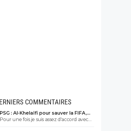
ERNIERS COMMENTAIRES
PSG : Al-Khelaïfi pour sauver la FIFA,
c'est son cauchemar
Pour une fois je suis assez d'accord avec
Tebas. Si Nasser devenait président de la