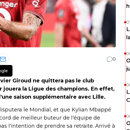
h
0
L
l
0
0
O
j
ogle
ivier Giroud ne quittera pas le club
0
 jouera la Ligue des champions. En effet,
L
d'une saison supplémentaire avec Lille.
C
isputera le Mondial, et que Kylian Mbappé
0
cord de meilleur buteur de l'équipe de
O
as l'intention de prendre sa retraite. Arrivé à