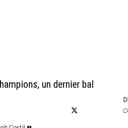
champions, un dernier bal
D
ît Costil 👥
