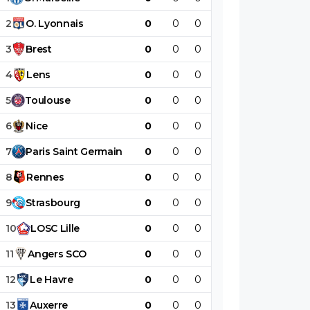
2
O
.
Lyonnais
0
0
0
0
0
0
3
Brest
0
0
0
0
0
0
4
Lens
0
0
0
0
0
0
5
Toulouse
0
0
0
0
0
0
6
Nice
0
0
0
0
0
0
7
Paris
Saint
Germain
0
0
0
0
0
0
8
Rennes
0
0
0
0
0
0
9
Strasbourg
0
0
0
0
0
0
10
LOSC
Lille
0
0
0
0
0
0
11
Angers
SCO
0
0
0
0
0
0
12
Le
Havre
0
0
0
0
0
0
13
Auxerre
0
0
0
0
0
0