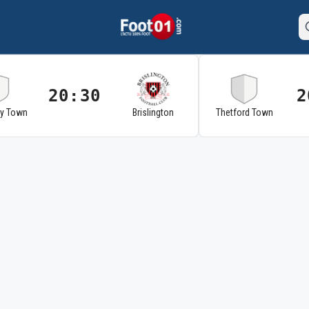
20:30
2
ry Town
Brislington
Thetford Town