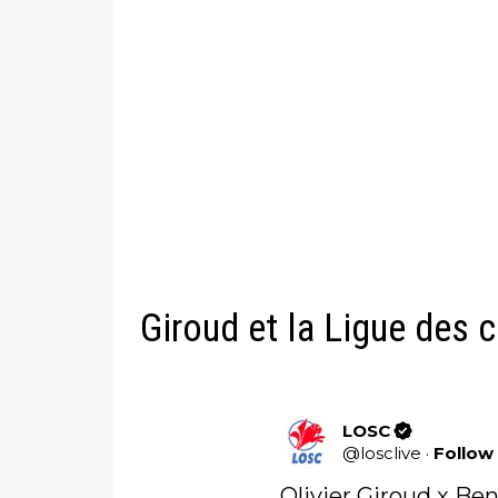
Giroud et la Ligue des 
LOSC
@
losclive
·
Follow
Olivier Giroud x Beno