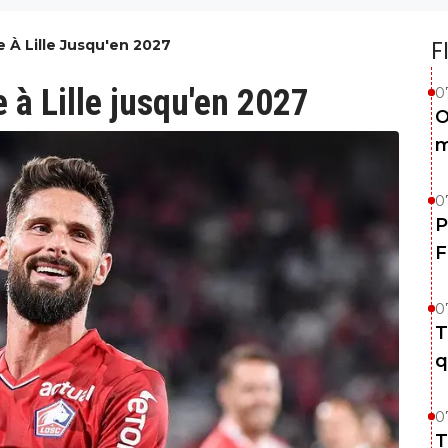
e À Lille Jusqu'en 2027
F
e à Lille jusqu'en 2027
0
O
m
0
P
F
0
T
q
0
T