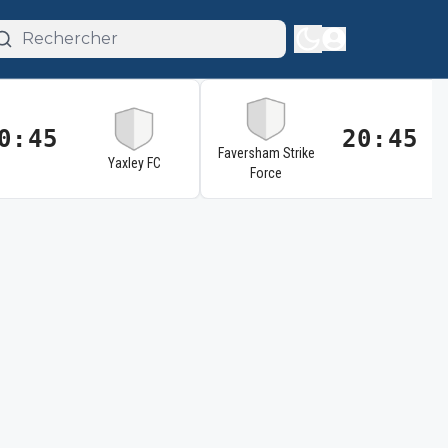
0:45
20:45
Faversham Strike
Yaxley FC
Force