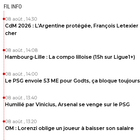
FIL INFO
08 août , 14:30
CdM 2026 : L’Argentine protégée, François Letexier 
cher
08 août , 14:08
Hambourg-Lille : La compo lilloise (15h sur Ligue1+)
08 août , 14:00
Le PSG envoie 53 ME pour Godts, ça bloque toujours
08 août , 13:40
Humilié par Vinicius, Arsenal se venge sur le PSG
08 août , 13:20
OM : Lorenzi oblige un joueur à baisser son salaire