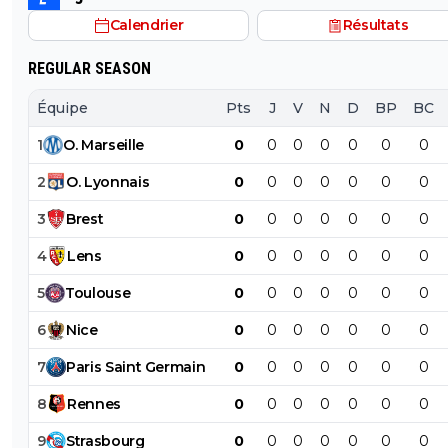
Calendrier
Résultats
REGULAR SEASON
Équipe
Pts
J
V
N
D
BP
BC
1
O
.
Marseille
0
0
0
0
0
0
0
2
O
.
Lyonnais
0
0
0
0
0
0
0
3
Brest
0
0
0
0
0
0
0
4
Lens
0
0
0
0
0
0
0
5
Toulouse
0
0
0
0
0
0
0
6
Nice
0
0
0
0
0
0
0
7
Paris
Saint
Germain
0
0
0
0
0
0
0
8
Rennes
0
0
0
0
0
0
0
9
Strasbourg
0
0
0
0
0
0
0