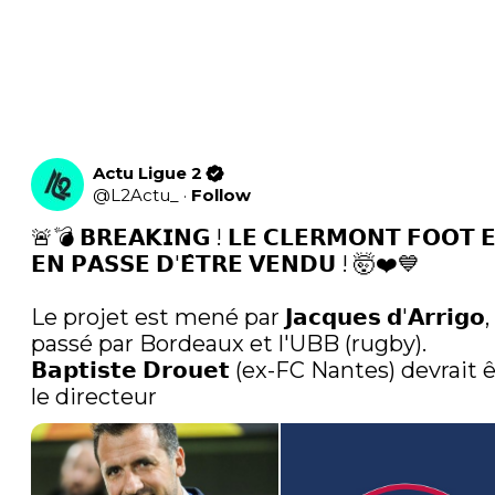
Actu Ligue 2
@
L2Actu_
·
Follow
🚨💣 𝗕𝗥𝗘𝗔𝗞𝗜𝗡𝗚 ! 𝗟𝗘 𝗖𝗟𝗘𝗥𝗠𝗢𝗡𝗧 𝗙𝗢𝗢𝗧 𝗘
𝗘𝗡 𝗣𝗔𝗦𝗦𝗘 𝗗'𝗘̂𝗧𝗥𝗘 𝗩𝗘𝗡𝗗𝗨 ! 🤯❤️💙

Le projet est mené par 𝗝𝗮𝗰𝗾𝘂𝗲𝘀 𝗱'𝗔𝗿𝗿𝗶𝗴𝗼, 
passé par Bordeaux et l'UBB (rugby). 
𝗕𝗮𝗽𝘁𝗶𝘀𝘁𝗲 𝗗𝗿𝗼𝘂𝗲𝘁 (ex-FC Nantes) devrait ê
le directeur 