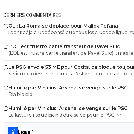
DERNIERS COMMENTAIRES
OL : La Roma se déplace pour Malick Fofana
ils ont déjà plus dépensé que tous les clubs de ligue 
réunis hors quatar.. ils veulent juste profitez au maxi
L’OL est frustré par le transfert de Pavel Sulc
des clubs qui sont beaucoup plus mal lotis qu'eux c'est 
(L’OL est frustré par le transfert de Pavel Sulc) ... mais le
du plus fort tout simplement..
public aussi commence a être frustré ... la vente de ces
Le PSG envoie 53 ME pour Godts, ça bloque toujou
"excellents" joueurs dont fait partie Pavel Sulc ... pour
Sérieux ca devient ridicule si c'est vrai... on a besoin de 
récupérer quoi ? qui? À un moment donné il faudra bi
pour la supercoupe ! sérieux a 5 ou 7M€ pres, go !!
arriver a construire dans le long terme... et avec , seul
Humilié par Vinicius, Arsenal se venge sur le PSG
avec , une équipe régulière ça finira par payer, mais là pour
Bla bla bla
l'instant, ???
Humilié par Vinicius, Arsenal se venge sur le PSG
La facture risque bien d'être salée pour le PSG. ^^
Ligue 1