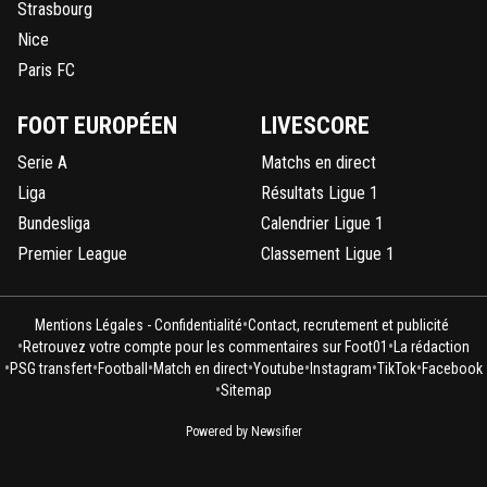
Strasbourg
Nice
Paris FC
FOOT EUROPÉEN
LIVESCORE
Serie A
Matchs en direct
Liga
Résultats Ligue 1
Bundesliga
Calendrier Ligue 1
Premier League
Classement Ligue 1
•
Mentions Légales - Confidentialité
Contact, recrutement et publicité
•
•
Retrouvez votre compte pour les commentaires sur Foot01
La rédaction
•
•
•
•
•
•
•
PSG transfert
Football
Match en direct
Youtube
Instagram
TikTok
Facebook
•
Sitemap
Powered by Newsifier