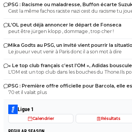
PSG : Racisme ou maladresse, Buffon écarte Suzuk
Cest la même fachos raciste nazi cest du racisme tu jou
les mots là finalité est la meme...
L’OL peut déjà annoncer le départ de Fonseca
peut être jürgen klopp , dommage , trop cher !
Mika Godts au PSG, un invité vient pourrir la situati
Le joueur veut venir à Paris donc il a son mot à dire
« Le top club français c’est l’OM », Adidas bouscule
PSG
L'OM est un top club dans les bouches du Thone.Ils po
gagner la coupe departementale en 2026
PSG : Première offre officielle pour Barcola, elle e
choquante
70 et il valait plus
Ligue 1
Calendrier
Résultats
REGULAR SEASON