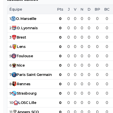
Équipe
Pts
J
V
N
D
BP
BC
1
O
.
Marseille
0
0
0
0
0
0
0
2
O
.
Lyonnais
0
0
0
0
0
0
0
3
Brest
0
0
0
0
0
0
0
4
Lens
0
0
0
0
0
0
0
5
Toulouse
0
0
0
0
0
0
0
6
Nice
0
0
0
0
0
0
0
7
Paris
Saint
Germain
0
0
0
0
0
0
0
8
Rennes
0
0
0
0
0
0
0
9
Strasbourg
0
0
0
0
0
0
0
10
LOSC
Lille
0
0
0
0
0
0
0
11
Angers
SCO
0
0
0
0
0
0
0