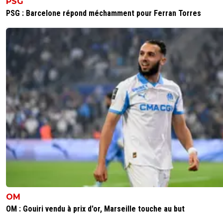
PSG
0
+
Répondre
PSG : Barcelone répond méchamment pour Ferran Torres
go-west
25 avril 2021 à 12:50
+
7
3/1 pour Nice ^^
0
+
Répondre
vermeer
25 avril 2021 à 13:07
+
180
Tout de suite je me suis dit..ça va être bon pou
^^
0
+
Répondre
OM
OM : Gouiri vendu à prix d'or, Marseille touche au but