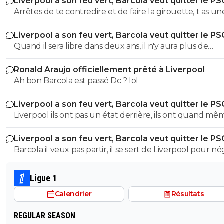
Liverpool a son feu vert, Barcola veut quitter le PS
Arrêtes de te contredire et de faire la girouette, t as un
memoire de poisson rouge, tu me dis que barcola se se
Liverpool a son feu vert, Barcola veut quitter le PS
Liverpool pour négocier une prolongation alors que 3
Quand il sera libre dans deux ans, il n'y aura plus de
commentaires plus haut tu dis qu il partira libre dans 2
négociations entre clubs. Dans un an et demi, le joueur
mdr
Ronald Araujo officiellement prêté à Liverpool
où il veut, le club n'aura plus son mot à dire. On voit q
Ah bon Barcola est passé Dc ? lol
l'intelligence dégouline de partout chez toi.
Liverpool a son feu vert, Barcola veut quitter le PS
Liverpool ils ont pas un état derrière, ils ont quand mê
limites, ils se sont fait plaisir l. Année dernière, maintena
Liverpool a son feu vert, Barcola veut quitter le PS
Barcola il veux pas partir, il se sert de Liverpool pour n
une prolongation avec une augmentation de salaire
Ligue 1
Calendrier
Résultats
REGULAR SEASON