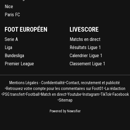
Nice
Paris FC
FOOT EUROPÉEN
LIVESCORE
Serie A
Matchs en direct
Liga
Résultats Ligue 1
Bundesliga
Calendrier Ligue 1
Premier League
Classement Ligue 1
•
Mentions Légales - Confidentialité
Contact, recrutement et publicité
•
•
Retrouvez votre compte pour les commentaires sur Foot01
La rédaction
•
•
•
•
•
•
•
PSG transfert
Football
Match en direct
Youtube
Instagram
TikTok
Facebook
•
Sitemap
Powered by Newsifier