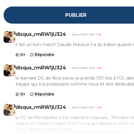
PUBLIER
disqus_rmRW1jU324
25 avril 2021 à 13:39
+
0
il fait un bon match Claude Maurice il a du ballon quan
0
+
Répondre
disqus_rmRW1jU324
25 avril 2021 à 13:09
+
0
le Kamara DG de Nice perso je prends 100 fois à l'OL da
équipe qui a la possession comme nous et doit dédoubler
0
+
Répondre
disqus_rmRW1jU324
25 avril 2021 à 13:07
+
0
la DC de Montpellier c'est vraiment mauvais... Mendes s'
claqué et Hilton Congré et là Cozza qui dépanne c'est v
d'une faiblesse hallucinante