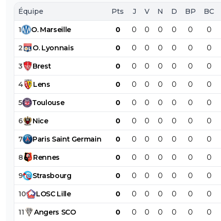
Équipe
Pts
J
V
N
D
BP
BC
1
O
.
Marseille
0
0
0
0
0
0
0
2
O
.
Lyonnais
0
0
0
0
0
0
0
3
Brest
0
0
0
0
0
0
0
4
Lens
0
0
0
0
0
0
0
5
Toulouse
0
0
0
0
0
0
0
6
Nice
0
0
0
0
0
0
0
7
Paris
Saint
Germain
0
0
0
0
0
0
0
8
Rennes
0
0
0
0
0
0
0
9
Strasbourg
0
0
0
0
0
0
0
10
LOSC
Lille
0
0
0
0
0
0
0
11
Angers
SCO
0
0
0
0
0
0
0