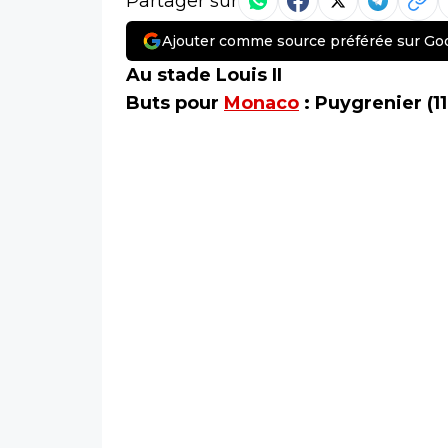
Partager sur
Ajouter comme source préférée sur Go
Au stade Louis II
Buts pour
Monaco
: Puygrenier (11