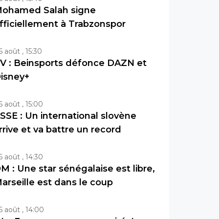
ohamed Salah signe
fficiellement à Trabzonspor
6 août , 15:30
V : Beinsports défonce DAZN et
isney+
6 août , 15:00
SSE : Un international slovène
rrive et va battre un record
6 août , 14:30
M : Une star sénégalaise est libre,
arseille est dans le coup
6 août , 14:00