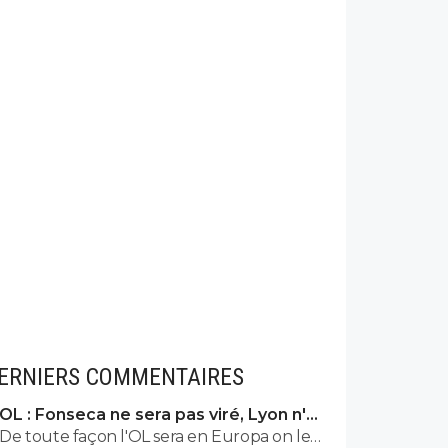
ERNIERS COMMENTAIRES
OL : Fonseca ne sera pas viré, Lyon n'a
pas l'argent pour le faire
De toute façon l'OL sera en Europa on le