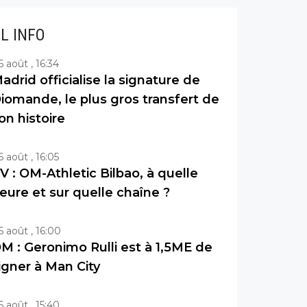
IL INFO
6 août , 16:34
adrid officialise la signature de
iomande, le plus gros transfert de
on histoire
6 août , 16:05
V : OM-Athletic Bilbao, à quelle
eure et sur quelle chaîne ?
6 août , 16:00
M : Geronimo Rulli est à 1,5ME de
igner à Man City
6 août , 15:40