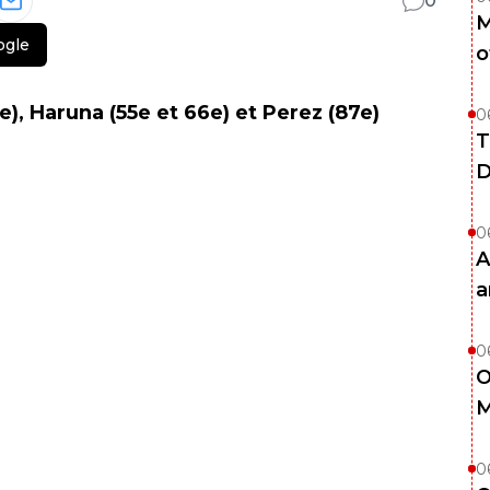
0
M
ogle
o
e), Haruna (55e et 66e) et Perez (87e)
0
T
D
0
A
a
0
O
M
0