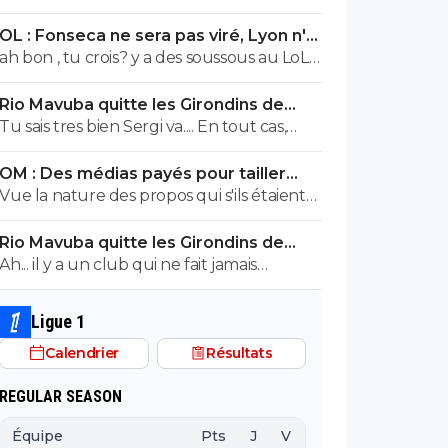
sait tous. Notre plus grosse connerie est
OL : Fonseca ne sera pas viré, Lyon n'a
d'avoir vendangé la fin de saison dernière.
pas l'argent pour le faire
ah bon , tu crois? y a des soussous au LoL…
On est d'ailleurs dans la continuité.... Un
🤪🇵🇹🇧🇷🇫🇷🇺🇦
tour préliminaire c'est toujours une belle
Rio Mavuba quitte les Girondins de
merde, d'autant + quand on a un budget
Bordeaux
Tu sais tres bien Sergi va.... En tout cas,
réduit.
pour TOI , il y aUN SEUL CLUB qui est
OM : Des médias payés pour tailler
parfait... Et qui QUOI QU IL ARRIVE ne sera
l’OL, McCourt accusé
Vue la nature des propos qui s'ils étaient
JMAIS critiqué par toi..... Tu te rends
faux releveraient de la diffamation, je
compte que tu es le seul a defendre
Rio Mavuba quitte les Girondins de
penses que c'est bien documenté et
mordicus le mec qui a faillit couler ton
Bordeaux
Ah... il y a un club qui ne fait jamais
vérifié.
club mon pauvre vieux fou... tu t'en rends
d'erreur ? Lequel ? ^^
compte au moins???
Ligue 1
Calendrier
Résultats
REGULAR SEASON
Équipe
Pts
J
V
N
D
BP
B