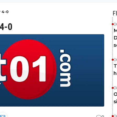
r 4-0
F
 4-0
0
M
D
s
0
T
h
0
O
s
0