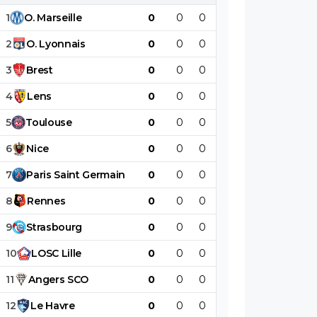
1
O
.
Marseille
0
0
0
0
0
0
2
O
.
Lyonnais
0
0
0
0
0
0
3
Brest
0
0
0
0
0
0
4
Lens
0
0
0
0
0
0
5
Toulouse
0
0
0
0
0
0
6
Nice
0
0
0
0
0
0
7
Paris
Saint
Germain
0
0
0
0
0
0
8
Rennes
0
0
0
0
0
0
9
Strasbourg
0
0
0
0
0
0
10
LOSC
Lille
0
0
0
0
0
0
11
Angers
SCO
0
0
0
0
0
0
12
Le
Havre
0
0
0
0
0
0