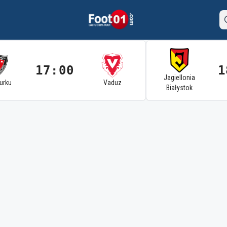
17:00
1
Jagiellonia
Turku
Vaduz
Białystok