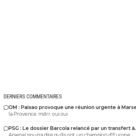
DERNIERS COMMENTAIRES
OM : Paixao provoque une réunion urgente à Marse
la Provence. mdrr. oui oui
PSG : Le dossier Barcola relancé par un transfert à
138ME
Arsenal pourra dire qu'ils ont un champion d'Europe