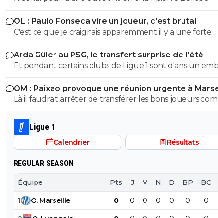
OL : Paulo Fonseca vire un joueur, c'est brutal
C'est ce que je craignais apparemment il y a une forte
mésentente entre lui et Foncesca. Autre Nouvelle l'OL
Arda Güler au PSG, le transfert surprise de l'été
foncerait sur Krepin Diatta
Et pendant certains clubs de Ligue 1 sont d'ans un emb
financier le PSG vend et achète pour des centaines de
OM : Paixao provoque une réunion urgente à Marse
millions d'euros des joueurs hors normes.
Là il faudrait arrêter de transférer les bons joueurs c
Paixao et d'aller engraisser les clubs turcs avec les jou
l'OM. Le brésilien doit doit être la base de l'attaque de 
Ligue 1
cette saison.
Calendrier
Résultats
REGULAR SEASON
Équipe
Pts
J
V
N
D
BP
BC
1
O
.
Marseille
0
0
0
0
0
0
0