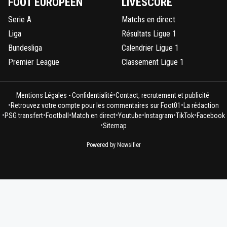
FOOT EUROPÉEN
LIVESCORE
Serie A
Matchs en direct
Liga
Résultats Ligue 1
Bundesliga
Calendrier Ligue 1
Premier League
Classement Ligue 1
•
Mentions Légales - Confidentialité
Contact, recrutement et publicité
•
•
Retrouvez votre compte pour les commentaires sur Foot01
La rédaction
•
•
•
•
•
•
•
PSG transfert
Football
Match en direct
Youtube
Instagram
TikTok
Facebook
•
Sitemap
Powered by Newsifier