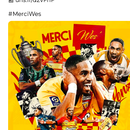
📰 
urls.fr/d2vFhF
#MerciWes