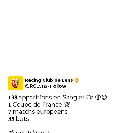
Racing Club de Lens
@
RCLens
·
Follow
𝟏𝟑𝟖 apparitions en Sang et Or 🔴🟡

𝟏 Coupe de France 🏆

𝟕 matchs européens

𝟑𝟓 buts
