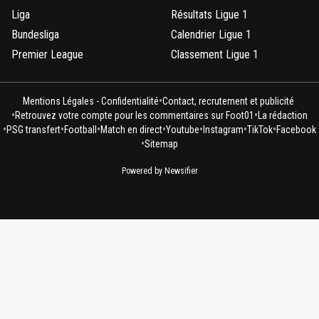
Liga
Résultats Ligue 1
Bundesliga
Calendrier Ligue 1
Premier League
Classement Ligue 1
•
Mentions Légales - Confidentialité
Contact, recrutement et publicité
•
•
Retrouvez votre compte pour les commentaires sur Foot01
La rédaction
•
•
•
•
•
•
•
PSG transfert
Football
Match en direct
Youtube
Instagram
TikTok
Facebook
•
Sitemap
Powered by Newsifier