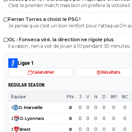
C'est le premier match mais bon on prefere la victoire.il
faut pas en faire tout un plat non plus vu le nombre d
Ferran Torres a choisi le PSG !
joueurs absents.Mais ceux qui esperent avoir du temps
Je pense que c'est un bon renfort pour l'attaque.On a
jeu n'ont pas brillé
solutions d'axe comme avant avec DEmbelé et Ramos
OL : Fonseca viré, la direction ne rigole plus
il a raison , rien à voir de jouer à 10 pendant 30 minutes
quand ton soucis est de ne pas encaisser de but, ou de
à 10, 70 minutes et que tu dois marquer des buts
Ligue 1
Calendrier
Résultats
REGULAR SEASON
Équipe
Pts
J
V
N
D
BP
BC
1
O
.
Marseille
0
0
0
0
0
0
0
2
O
.
Lyonnais
0
0
0
0
0
0
0
3
Brest
0
0
0
0
0
0
0