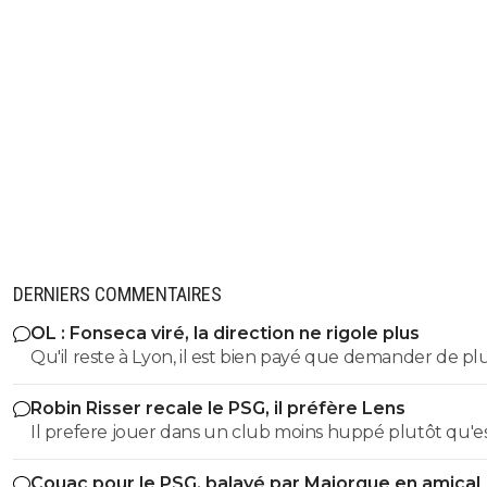
DERNIERS COMMENTAIRES
OL : Fonseca viré, la direction ne rigole plus
Qu'il reste à Lyon, il est bien payé que demander de pl
Robin Risser recale le PSG, il préfère Lens
Il prefere jouer dans un club moins huppé plutôt qu'e
de réussir dans un top club.C'est un choix
Couac pour le PSG, balayé par Majorque en amical