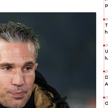
P
0
T
h
0
U
l
0
D
A
0
O