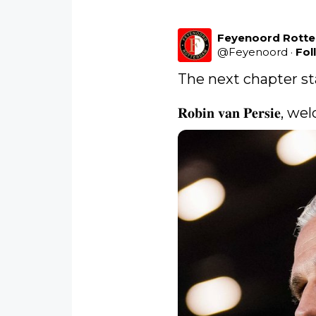
Feyenoord Rott
@
Feyenoord
·
Fol
The next chapter sta
𝐑𝐨𝐛𝐢𝐧 𝐯𝐚𝐧 𝐏𝐞𝐫𝐬