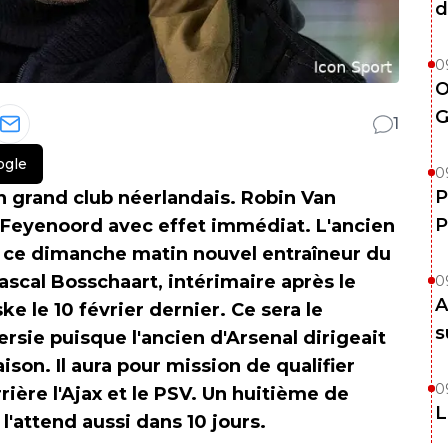
d
0
O
G
1
ogle
0
P
 grand club néerlandais. Robin Van
P
e Feyenoord avec effet immédiat. L'ancien
 ce dimanche matin nouvel entraîneur du
ascal Bosschaart, intérimaire après le
0
A
e le 10 février dernier. Ce sera le
s
rsie puisque l'ancien d'Arsenal dirigeait
son. Il aura pour mission de qualifier
0
ère l'Ajax et le PSV. Un huitième de
L
r l'attend aussi dans 10 jours.