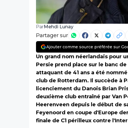
Mehdi Lunay
Par
Partager sur
Ajouter comme source préférée sur Go
Un grand nom néerlandais pour un
Persie prend place sur le banc d
attaquant de 41 ans a été nommé
club de Rotterdam. Il succède à P
licenciement du Danois Brian Prisk
deuxième club entraîné par Van Pe
Heerenveen depuis le début de sai
Feyenoord en coupe d'Europe derri
finale de C1 périlleux contre l'Inte