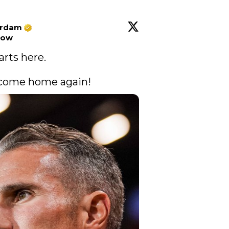
erdam
low
rts here. 

𝐢𝐞, welcome home again! 