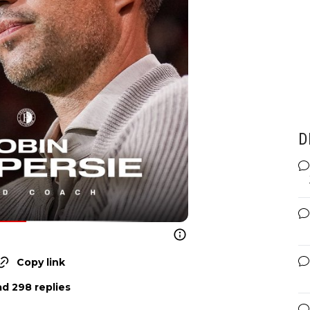
D
Copy link
d 298 replies