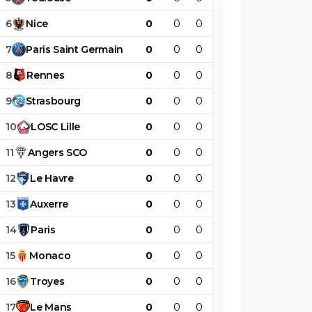
6
Nice
0
0
0
0
0
0
7
Paris
Saint
Germain
0
0
0
0
0
0
8
Rennes
0
0
0
0
0
0
9
Strasbourg
0
0
0
0
0
0
10
LOSC
Lille
0
0
0
0
0
0
11
Angers
SCO
0
0
0
0
0
0
12
Le
Havre
0
0
0
0
0
0
13
Auxerre
0
0
0
0
0
0
14
Paris
0
0
0
0
0
0
15
Monaco
0
0
0
0
0
0
16
Troyes
0
0
0
0
0
0
17
Le
Mans
0
0
0
0
0
0