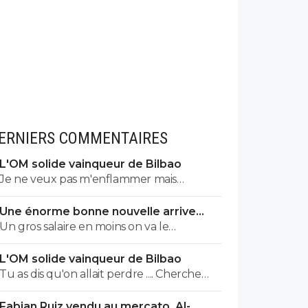
ERNIERS COMMENTAIRES
L'OM solide vainqueur de Bilbao
Je ne veux pas m'enflammer mais
franchement et objectivement cette
Une énorme bonne nouvelle arrive
équipe m'a séduit hier a part quelques
lundi à l'OM
Un gros salaire en moins on va le
éléments qu'il faut vraiment supprimer
remplacer par un jeune du centre de
style harit et une défense a renforcer le
L'OM solide vainqueur de Bilbao
formation..je pense que l ol peux faire
style de jeu proposé vers l'avant rapide la
Tu as dis qu'on allait perdre .... Cherche
monter ses jeunes
signature de genesio me plaît
pas et assume !
énormément simple et efficace j'étais
Fabian Ruiz vendu au mercato, Al-