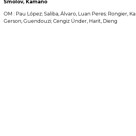
Smolov, Kamano
OM :
Pau López; Saliba, Álvaro, Luan Peres; Rongier, K
Gerson, Guendouzi; Cengiz Ünder, Harit, Dieng