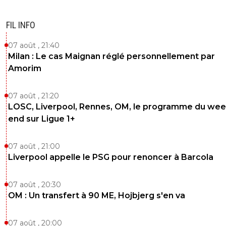
eric-gf38iste-par-d-faut
16 septembre 2021 à 19:44
+
2
FIL INFO
^^ calme ta joie gros!
07 août , 21:40
0
+
Répondre
Milan : Le cas Maignan réglé personnellement par
Amorim
fekir-latrique69
16 septembre 2021 à 19:47
+
0
C pas de la joie pour une fois que je voulais qu il
07 août , 21:20
gagne merde
LOSC, Liverpool, Rennes, OM, le programme du wee
0
+
Répondre
end sur Ligue 1+
07 août , 21:00
fissa
16 septembre 2021 à 19:38
+
2
Liverpool appelle le PSG pour renoncer à Barcola
bon nul
0
+
Répondre
07 août , 20:30
OM : Un transfert à 90 ME, Hojbjerg s'en va
jakenridemisssion
16 septembre 2021 à 19:39
+
0
07 août , 20:00
Absolument pas, même gout qu'une défaite !