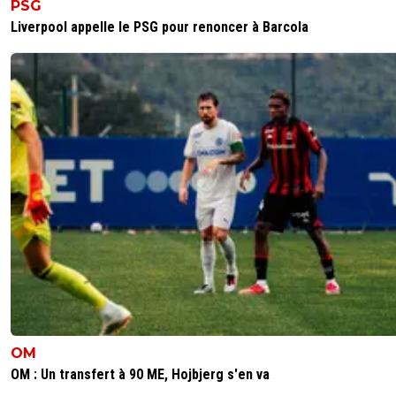
PSG
0
+
Répondre
Liverpool appelle le PSG pour renoncer à Barcola
fekir-latrique69
16 septembre 2021 à 19:45
+
0
La risée de l’Europe voilà ce que vous êtes rien
d’autre putain même sur un match on peut pa
compter sur vous une honte pour l’Europe pour
France et pour le football à 10 contre 11 bordel 
merde
0
+
Répondre
james-lepebron
16 septembre 2021 à 19:46
+
0
Écoute les paroles de Guendouzi au micro, il a 
dit.
0
+
Répondre
natcho1
17 septembre 2021 à 00:11
+
0
Ça donne des leçons aux autres mais ça fait 1/1 
OM
contre 10.
OM : Un transfert à 90 ME, Hojbjerg s'en va
0
+
Répondre