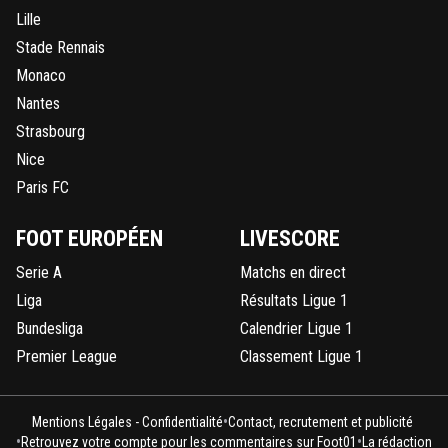
Je sais pas, parce qu'il place bien la balle quand
Lille
même
Stade Rennais
0
+
Répondre
Monaco
on84
16 septembre 2021 à 19:45
+
0
Nantes
C'est clair il fait peur.Il me plaît pas ce gardien 
Strasbourg
toutes façons.
Nice
0
+
Répondre
Paris FC
mopi69
16 septembre 2021 à 19:38
+
1300
FOOT EUROPÉEN
LIVESCORE
Il était un peu trop avancé et lent sur le but... mêm
Serie A
Matchs en direct
ne devait pas bien voir le joueur qui tire
Liga
Résultats Ligue 1
0
+
Répondre
Bundesliga
Calendrier Ligue 1
fredlyon
Premier League
Classement Ligue 1
16 septembre 2021 à 19:36
+
0
Champion de France cette saison ont nous dit🤣
•
0
+
Répondre
Mentions Légales - Confidentialité
Contact, recrutement et publicité
•
•
Retrouvez votre compte pour les commentaires sur Foot01
La rédaction