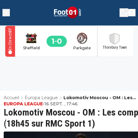
'
61
En Direct
1
0
2
Thornbury Town
Sheffield
Parkgate
Accueil
Europa League
Lokomotiv Moscou - OM : Les
EUROPA LEAGUE
•
16 SEPT. , 17:46
Compos (18h45 Sur RMC Sport 1
Lokomotiv Moscou - OM : Les com
(18h45 sur RMC Sport 1)