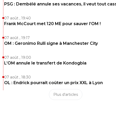
PSG : Dembélé annule ses vacances, il veut tout cas
0
+
Répondre
fissa
16 septembre 2021 à 19:40
+
2
07 août , 19:40
Frank McCourt met 120 ME pour sauver l’OM !
ouai pour vous, mais nous j'avais peur qu'on en
à la fin , on est jamais serein
07 août , 19:17
0
+
Répondre
OM : Geronimo Rulli signe à Manchester City
juni-is-back
16 septembre 2021 à 19:40
+
1
07 août , 19:00
Il parle du match de Rennes
L’OM annule le transfert de Kondogbia
0
+
Répondre
jakenridemisssion
16 septembre 2021 à 19:42
+
0
07 août , 18:30
OL : Endrick pourrait coûter un prix XXL à Lyon
Nous non plus .. la preuve d'ailleurs .. mais oui 
vous c'est un bon nul .. .
Plus d'articles
0
+
Répondre
eric-gf38iste-par-d-faut
16 septembre 2021 à 19:43
+
2