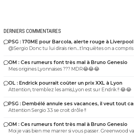
Je viens de comprendre ^^
0
+
Répondre
juni-is-back
DERNIERS COMMENTAIRES
16 septembre 2021 à 19:41
+
1
^^
PSG : 170ME pour Barcola, alerte rouge à Liverpool
@Sergio Donc tu lui dirais rien....t'inquiètes on a compri
0
+
Répondre
james-lepebron
OM : Ces rumeurs font très mal à Bruno Genesio
16 septembre 2021 à 19:39
+
0
Mes origines Lyonnaises ??? MDR😂😂😂
Pas vraiment non
0
+
Répondre
OL : Endrick pourrait coûter un prix XXL à Lyon
Attention, tremblez les amis,Lyon est sur Endrik !! 😂😂
juni-is-back
16 septembre 2021 à 19:40
+
1
Il parle du match de Rennes.
PSG : Dembélé annule ses vacances, il veut tout c
Attention Sergio 33 se croit drôle !!
0
+
Répondre
james-lepebron
OM : Ces rumeurs font très mal à Bruno Genesio
16 septembre 2021 à 19:41
+
0
Moi je vais bien me marrer si vous passer. Greenwood va
Ah ^^