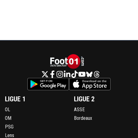
0
+
Répondre
moumou-lecrado
16 septembre 2021 à 19:37
+
0
lopez je le trouve pas serein sur ce match
0
+
Répondre
on84
16 septembre 2021 à 19:39
+
0
Mandanda ne le prend pas ce but .
0
+
Répondre
moumou-lecrado
16 septembre 2021 à 19:40
+
0
clairement mais même sans le but sur les 2-3
LIGUE 1
LIGUE 2
pressing du lokomotiv tu le sens stresser alors
stress en vrai
OL
ASSE
OM
Bordeaux
0
+
Répondre
PSG
james-lepebron
16 septembre 2021 à 19:40
+
0
Lens