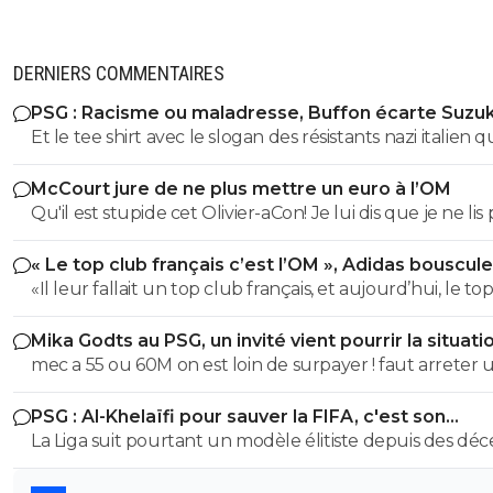
DERNIERS COMMENTAIRES
PSG : Racisme ou maladresse, Buffon écarte Suzuk
Et le tee shirt avec le slogan des résistants nazi italien 
portait buffon du coup t'as quoi comme excuse ?? Hât
McCourt jure de ne plus mettre un euro à l’OM
davoir ta réponse de cretin ignare !! Carrière exemplaire
Qu'il est stupide cet Olivier-aCon! Je lui dis que je ne lis 
n'empêche pas d'être facho.. Oui le numéro 88 est
ses commentaires puérils avec des émojis et il continue
dorénavant interdit d'être porté en Série A et B ... tu voi
« Le top club français c’est l’OM », Adidas bouscule
me répondre avec ses petites images de gogol. Ça pro
dormiras moins cretin ce soir.. ou pas vue que t'as le ce
PSG
«Il leur fallait un top club français, et aujourd’hui, le to
bien ce que je dis, on voit tout de suite qu'on a affaire à
complètement farcie
français, c’est l’Olympique de Marseille » trop drôle, Oliv
teubé.^^
Mika Godts au PSG, un invité vient pourrir la situati
aCon va en faire une jaunisse. Pour cet abruti puéril c
mec a 55 ou 60M on est loin de surpayer ! faut arreter 
d'affirmation est importante. Personnellement ça me la
peu, a ce moment Joao Neves avait rien prouvé non pl
indifférent. Mais le voir piquer sa crise à coup d'emojis, ç
PSG : Al-Khelaïfi pour sauver la FIFA, c'est son
maintenant on dit merci alors qu'on la acheté 70M€ (a
drôle...
cauchemar
La Liga suit pourtant un modèle élitiste depuis des déc
bonus !) donc a un moment faut arreter, on pause les 6
et c'est même cela qui a permis à 2 clubs de se forger 
on avance, tant que c'est pas 80 ou 90 (soit le double 