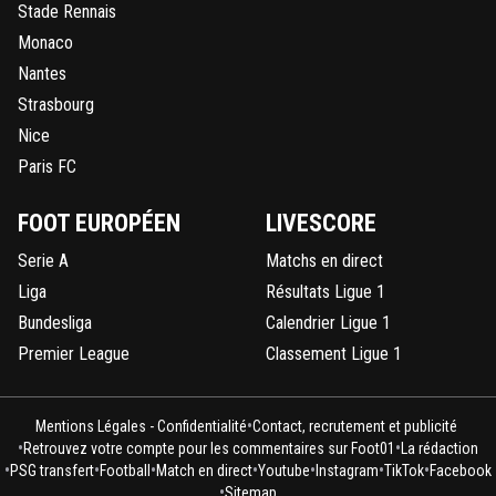
Stade Rennais
Monaco
Nantes
Strasbourg
Nice
Paris FC
FOOT EUROPÉEN
LIVESCORE
Serie A
Matchs en direct
Liga
Résultats Ligue 1
Bundesliga
Calendrier Ligue 1
Premier League
Classement Ligue 1
•
Mentions Légales - Confidentialité
Contact, recrutement et publicité
•
•
Retrouvez votre compte pour les commentaires sur Foot01
La rédaction
•
•
•
•
•
•
•
PSG transfert
Football
Match en direct
Youtube
Instagram
TikTok
Facebook
•
Sitemap