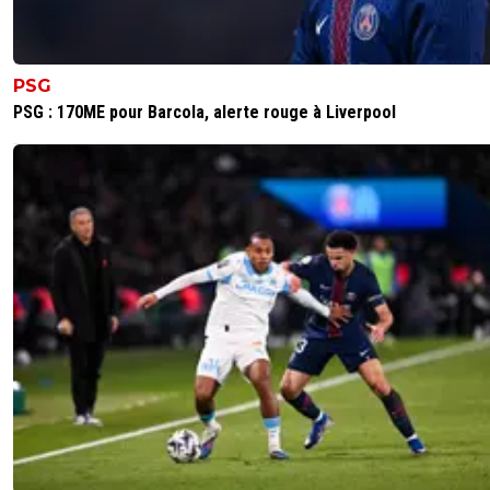
froid préfèrent le jeu léché !
0
+
Répondre
PSG
m-kaytranada-78
05 décembre 2018 à 23:10
+
0
PSG : 170ME pour Barcola, alerte rouge à Liverpool
La cpe du monde c est trop puissant pour moi il est
inattaquable. Faudrait demander aux supp de Chelsea si i
fier ou non de leur 1ere ldc pareil pour les bleus en 98 ou 
Grèce en 2004 bref des exmeples y en a des tonnes . La 
suis pas trop d'accord c est quand il dit qu on a joué ave
points forts parsque clairement avec l'effectif qu il a il pou
très bien jouer la possession mais bon 14 buts c est signe
équipe est efficace. Faut le laisser tranquille pendant 1 an 
ramené la cpe à la maison
0
+
Répondre
kopeurfilde-ol-idf
06 décembre 2018 à 11:13
+
15
Je suis pas d'accord sur ta conclusion. On a beau
monde qui nous dit qu'on a le potentiel pour faire
mais je vois pas comment on pourrait faire mieux