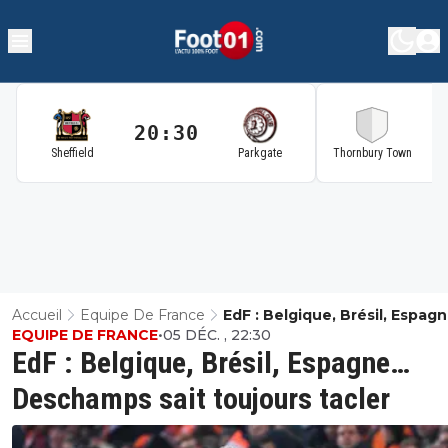
20:30
2
Sheffield
Parkgate
Thornbury Town
Accueil
Equipe De France
EdF : Belgique, Brésil, Espag
EQUIPE DE FRANCE
•
05 DÉC. , 22:30
Deschamps Sait Toujours Tac
EdF : Belgique, Brésil, Espagne…
Deschamps sait toujours tacler