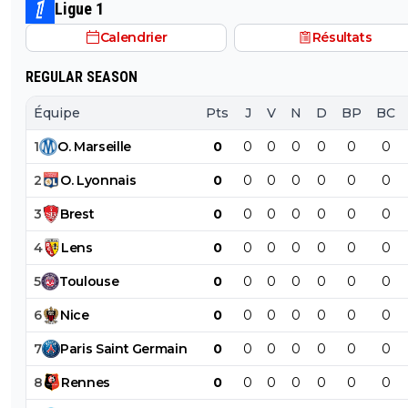
palmarès national et européen.
l'offre initial a 45)
Ligue 1
Calendrier
Résultats
REGULAR SEASON
Équipe
Pts
J
V
N
D
BP
BC
1
O
.
Marseille
0
0
0
0
0
0
0
2
O
.
Lyonnais
0
0
0
0
0
0
0
3
Brest
0
0
0
0
0
0
0
4
Lens
0
0
0
0
0
0
0
5
Toulouse
0
0
0
0
0
0
0
6
Nice
0
0
0
0
0
0
0
7
Paris
Saint
Germain
0
0
0
0
0
0
0
8
Rennes
0
0
0
0
0
0
0