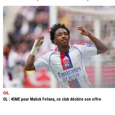
pyrow
05 décembre 2018 à 23:50
+
0
Pas jeu dégueulasse, jeu efficace ! Le truc c'est qu'
espérer qu'il arrive à développer le jeu à l'avenir po
qu'on soit en capacité de l'imposer et de gagner 
même temps. Ce que tu dis est en partie de mau
foi parce que c'est le foot actuel qui veut ça. Qua
voit qu'on n'arrive pas à planter de but en ne laiss
jouer l'adversaire y'a pas particulièrement de raiso
continuer ainsi, ça ne marchait jamais très bien co
des équipes moins douées. Si c'est comme ça c'e
parce que nos joueurs n'ont pas été capables de fa
mieux autrement (mon avis bien sûr ^^) et c'est
maintenant à DD de travailler ça avec eux pour po
évoluer.PS : Le match contre l'argentine ne t'a pas
vibrer ?
OL
0
+
Répondre
OL : 45ME pour Malick Fofana, ce club déchire son offre