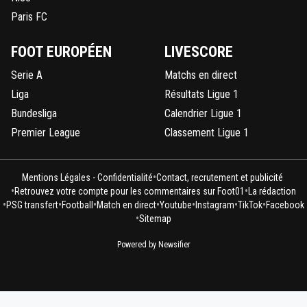
Paris FC
FOOT EUROPÉEN
LIVESCORE
Serie A
Matchs en direct
Liga
Résultats Ligue 1
Bundesliga
Calendrier Ligue 1
Premier League
Classement Ligue 1
•
Mentions Légales - Confidentialité
Contact, recrutement et publicité
•
•
Retrouvez votre compte pour les commentaires sur Foot01
La rédaction
•
•
•
•
•
•
•
PSG transfert
Football
Match en direct
Youtube
Instagram
TikTok
Facebook
•
Sitemap
Powered by Newsifier