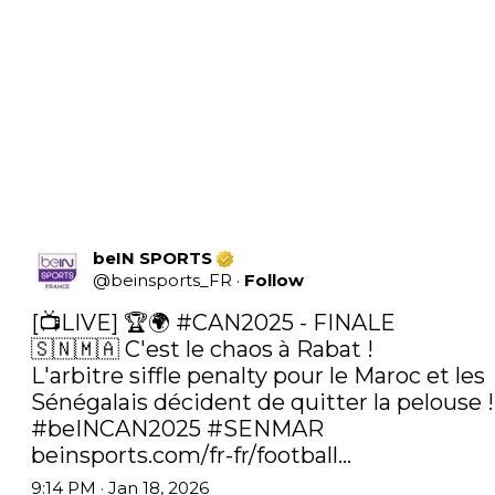
beIN SPORTS
@
beinsports_FR
·
Follow
[📺LIVE] 🏆🌍 
#CAN2025
 - FINALE

🇸🇳🇲🇦 C'est le chaos à Rabat !

L'arbitre siffle penalty pour le Maroc et les 
#beINCAN2025
#SENMAR
beinsports.com/fr-fr/football…
9:14 PM · Jan 18, 2026