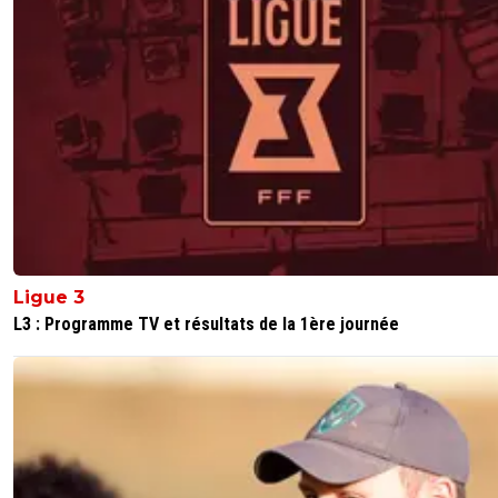
Une finale bien médiocre et une belle escroquerie Maro
😆😆🇵🇹🇧🇷🇫🇷🇺🇦
3
+
Répondre
Ligue 3
L3 : Programme TV et résultats de la 1ère journée