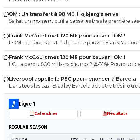
OM : Un transfert à 90 ME, Hojbjerg s'en va
Sa fait un moment qu'il a baissé les bras la première saiso
etait top mais depuis quelques match etait en dessus. 
Frank McCourt met 120 ME pour sauver l’OM !
et bon vent a lui pour le reste de sa carrière ...
L'OM.... un puit sans fond pour le pauvre Frank McCourt
Frank McCourt met 120 ME pour sauver l’OM !
L'OL a perdu 800 millions d'euros ? 😆🤣😂 Pourquoi pas un
milliard tant que tu y es ! ^^
Liverpool appelle le PSG pour renoncer à Barcola
Dans tous les cas... Bradley Barcola doit être très inquiet. C
qui est vraiment compréhensible lorsque l'on sait co
le PSG a traiter Kylian Mbappé lorsqu'il avait voulu quit
Ligue 1
PSG.
Calendrier
Résultats
REGULAR SEASON
Équipe
Pts
J
V
N
D
BP
BC