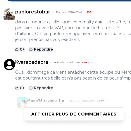
pablorestobar
19 janvier 2026 à 17:48
+
233
dans n'importe quelle ligue, ce penalty aurait ete sifflé, 
pas faire ca avec la VAR, comme pour le but refusé
d'ailleurs...On fait pas le menage avec les mains dans la s
je comprends pas vos reactions
0
+
Répondre
Kvaracadabra
18 janvier 2026 à 22:50
+
887
Ouai...dommage ca vient entâcher cette équipe du Maro
est pourtant très belle et n'a pas besoin de ca pour s'im
0
+
Répondre
flaco75-reviens-l-o
19 janvier 2026 à 8:15
+
787
… et n'a pas besoin de ca pour s'imposer…
AFFICHER PLUS DE COMMENTAIRES
La preuve que si , même ce péno cadeau, il n’y so
arrivés … 🤪🇵🇹🇧🇷🇫🇷🇺🇦