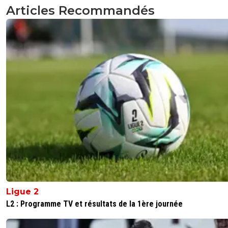
0
+
Répondre
Articles Recommandés
reds13
18 janvier 2026 à 22:22
+
1098
Sarr il ne fait pas faute c'est le marocain qui se jette par t
but aurait dû être validé
1
+
Répondre
Moustache_77
18 janvier 2026 à 22:19
+
106
Quel scandale cette CAN !
Tout est fait pour DONNER la coupe au Maroc !
2
+
Répondre
flaco75-reviens-l-o
19 janvier 2026 à 8:16
+
787
Ça s’est déjà produit dans le passé et c’était aussi
Ligue 2
flagrant que sur ce match… 😏🇵🇹🇧🇷🇫🇷🇺🇦
L2 : Programme TV et résultats de la 1ère journée
0
+
Répondre