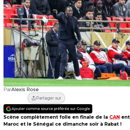
Alexis Rose
Par
Partager sur
Ajouter comme source préférée sur Google
Scène complètement folle en finale de la
CAN
ent
Maroc et le Sénégal ce dimanche soir à Rabat !