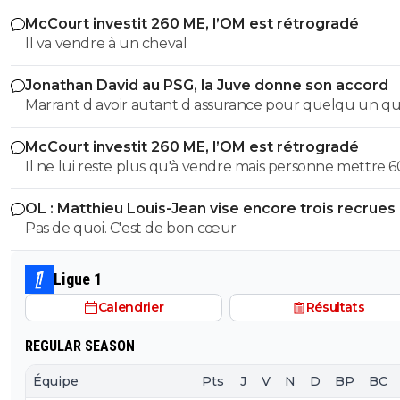
McCourt investit 260 ME, l’OM est rétrogradé
Il va vendre à un cheval
Jonathan David au PSG, la Juve donne son accord
Marrant d avoir autant d assurance pour quelqu un qui
trompe avec autant de régularité... Ton arrogance serai
McCourt investit 260 ME, l’OM est rétrogradé
presque impressionnant si elle était accompagnée d u
Il ne lui reste plus qu'à vendre mais personne mettre 600
quelconque talent, mais bref, je te laisserais volontiers a
millions d'euros dans le club. A moins que du côté de l'
raison mais je crains la qualité de notre conversation !!!
OL : Matthieu Louis-Jean vise encore trois recrues
Saoudite ou du Golfe Persique un fou allonge la som
Pas de quoi. C'est de bon cœur
mais je n'y crois guère.
Ligue 1
Calendrier
Résultats
REGULAR SEASON
Équipe
Pts
J
V
N
D
BP
BC