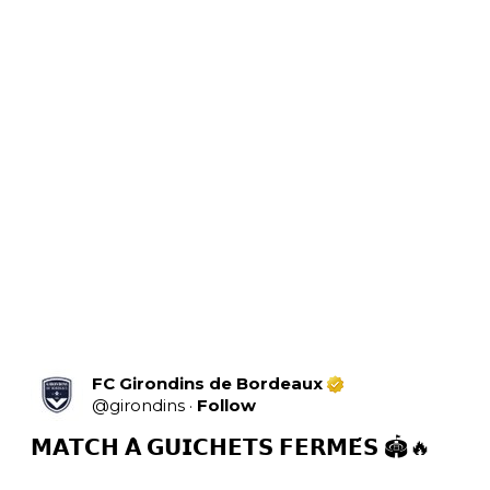
FC Girondins de Bordeaux
@
girondins
·
Follow
𝗠𝗔𝗧𝗖𝗛 𝗔̀ 𝗚𝗨𝗜𝗖𝗛𝗘𝗧𝗦 𝗙𝗘𝗥𝗠𝗘́𝗦 🏟️🔥
