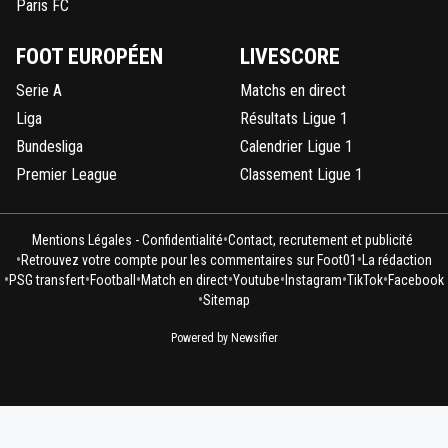
Paris FC
FOOT EUROPÉEN
LIVESCORE
Serie A
Matchs en direct
Liga
Résultats Ligue 1
Bundesliga
Calendrier Ligue 1
Premier League
Classement Ligue 1
•
Mentions Légales - Confidentialité
Contact, recrutement et publicité
•
•
Retrouvez votre compte pour les commentaires sur Foot01
La rédaction
•
•
•
•
•
•
•
PSG transfert
Football
Match en direct
Youtube
Instagram
TikTok
Facebook
•
Sitemap
Powered by Newsifier