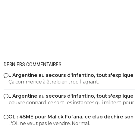
DERNIERS COMMENTAIRES
L'Argentine au secours d'Infantino, tout s'explique
Ça commence à être bien trop flagrant.
L'Argentine au secours d'Infantino, tout s'explique
pauvre connard. ce sont les instances qui militent pour lui.
alors evite de m insulter pauvre merde
OL : 45ME pour Malick Fofana, ce club déchire son 
https://www.foot01.com/foot-mondial/leurope-pousse-a
L'OL ne veut pas le vendre. Normal.
khelaifi-pour-virer-infantino-de-la-fifa. sinon pour ta fixette
Octobre 2017 : accusation de corruption privée pour dr