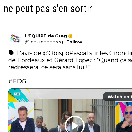
ne peut pas s'en sortir
L'ÉQUIPE de Greg
@
lequipedegreg
·
Follow
🗣️ L'avis de 
@ObispoPascal
 sur les Girondi
de Bordeaux et Gérard Lopez : "Quand ça se
redressera, ce sera sans lui !" 

#EDG
Watch on 