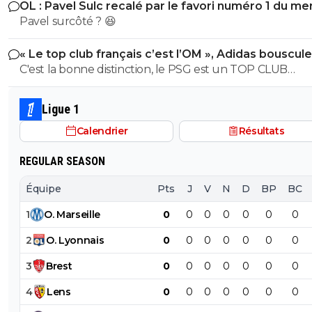
OL : Pavel Sulc recalé par le favori numéro 1 du me
TV des Coupes du monde 2026 et 2030 de football Mars
Pavel surcôté ? 😆
2019 : accusation de corruption pour les candidatures 
Doha en 2017 et 2019 pour organiser les Championnat
« Le top club français c’est l’OM », Adidas bouscule
monde d'athlétisme Février 2020 : accusation de
PSG
C'est la bonne distinction, le PSG est un TOP CLUB
corruption de Jérôme Valcke (ex-secrétaire général de 
MONDIAL, l'OM est un top Club Français!
FIFA) Octobre 2022 : accusation d'usine à trolls sur les
Ligue 1
réseaux sociaux pour défendre ses intérêts Février 2023 :
accusation d'enlèvement, séquestration et torture Fevrier
Calendrier
Résultats
2025 Nasser al-Khelaïfi a été mis en examen pour compl
d'achat de vote et d'atteinte à la liberté du vote, et d a
REGULAR SEASON
pouvoir Mai 2025: enquête pour travail dissimulé Juillet 2025:
Équipe
Pts
J
V
N
D
BP
BC
soupçons d’ escroquerie en bande organisée, blanchi
aggravé, abus de confiance et détournement de fonds
1
O
.
Marseille
0
0
0
0
0
0
0
publics. Mars 2026 : Nasser Al-Khelaïfi visé pour prise illégale
2
O
.
Lyonnais
0
0
0
0
0
0
0
d'intérêts
3
Brest
0
0
0
0
0
0
0
4
Lens
0
0
0
0
0
0
0