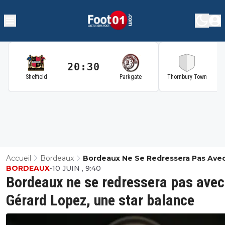
20:30
2
Sheffield
Parkgate
Thornbury Town
Accueil
Bordeaux
Bordeaux Ne Se Redressera Pas Ave
BORDEAUX
•
10 JUIN , 9:40
Gérard Lopez, Une Star Balance
Bordeaux ne se redressera pas avec
Gérard Lopez, une star balance