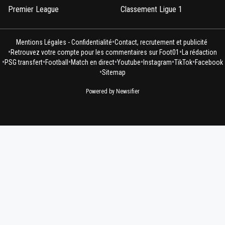
Premier League
Classement Ligue 1
•
Mentions Légales - Confidentialité
Contact, recrutement et publicité
•
•
Retrouvez votre compte pour les commentaires sur Foot01
La rédaction
•
•
•
•
•
•
•
PSG transfert
Football
Match en direct
Youtube
Instagram
TikTok
Facebook
•
Sitemap
Powered by Newsifier