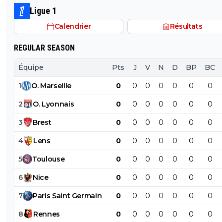
Ligue 1
Calendrier
Résultats
REGULAR SEASON
Équipe
Pts
J
V
N
D
BP
BC
1
O
.
Marseille
0
0
0
0
0
0
0
2
O
.
Lyonnais
0
0
0
0
0
0
0
3
Brest
0
0
0
0
0
0
0
4
Lens
0
0
0
0
0
0
0
5
Toulouse
0
0
0
0
0
0
0
6
Nice
0
0
0
0
0
0
0
7
Paris
Saint
Germain
0
0
0
0
0
0
0
8
Rennes
0
0
0
0
0
0
0