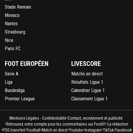
Stade Rennais
Monaco
Nantes
Strasbourg
Nice
Paris FC
FOOT EUROPÉEN
LIVESCORE
Serie A
Matchs en direct
Liga
Résultats Ligue 1
Bundesliga
Calendrier Ligue 1
Premier League
Classement Ligue 1
•
Mentions Légales - Confidentialité
Contact, recrutement et publicité
•
•
Retrouvez votre compte pour les commentaires sur Foot01
La rédaction
•
•
•
•
•
•
•
PSG transfert
Football
Match en direct
Youtube
Instagram
TikTok
Facebook