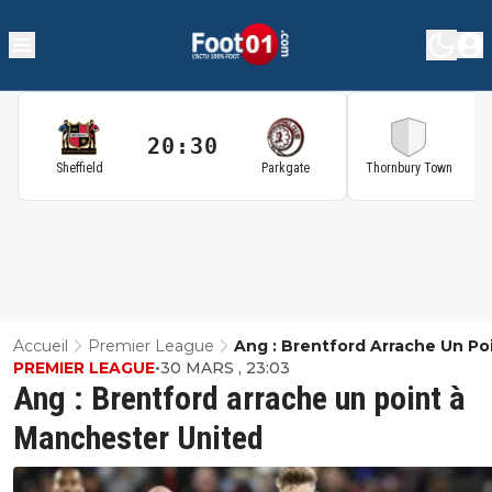
20:30
2
Sheffield
Parkgate
Thornbury Town
Accueil
Premier League
Ang : Brentford Arrache Un Po
PREMIER LEAGUE
•
30 MARS , 23:03
Manchester United
Ang : Brentford arrache un point à
Manchester United