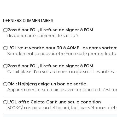
DERNIERS COMMENTAIRES
Passé par l'OL, il refuse de signer à l'OM
dis-donc carré, comment le sais-tu ?
L'OL veut vendre pour 30 à 40ME, les noms sorten
Si seulement ça pouvait être Fonseca le premier foutu
dehors, l'OL et ce très bon effectif s'en porterait tout de
Passé par l'OL, il refuse de signer à l'OM
mieux
Ca fait plaisir d'en voir au moins un qui suit... Les autres
doivent être des abrutis de supporters non ?
OM : Hojbjerg exige un bon de sortie
Apparemment ce qui coince avec son transfert c'est so
salaire. S'il veut vraiment partir, il sait quoi faire.
L'OL offre Caleta-Car à une seule condition
300K€/mois pour un tel tocard, faut pas s'étonner d'êt
dans la merde.