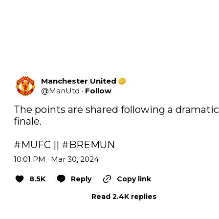
Manchester United
@
ManUtd
·
Follow
The points are shared following a dramatic 
finale.

#MUFC
 || 
#BREMUN
10:01 PM · Mar 30, 2024
8.5K
Reply
Copy link
Read 2.4K replies