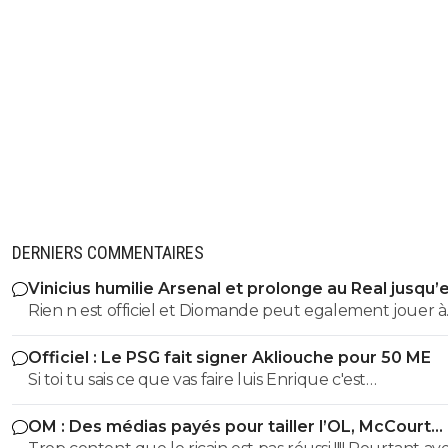
DERNIERS COMMENTAIRES
Vinicius humilie Arsenal et prolonge au Real jusqu’
2032
Rien n est officiel et Diomande peut egalement jouer à
droite
Officiel : Le PSG fait signer Akliouche pour 50 ME
Si toi tu sais ce que vas faire luis Enrique c'est
impressionnant... mais comme d habitude tu racontes t
OM : Des médias payés pour tailler l’OL, McCourt
n importe quoi en essayant de retomber sur tes pieds!!
accusé