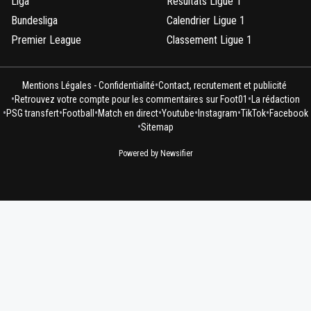
Liga
Résultats Ligue 1
Bundesliga
Calendrier Ligue 1
Premier League
Classement Ligue 1
•
Mentions Légales - Confidentialité
Contact, recrutement et publicité
•
•
Retrouvez votre compte pour les commentaires sur Foot01
La rédaction
•
•
•
•
•
•
•
PSG transfert
Football
Match en direct
Youtube
Instagram
TikTok
Facebook
•
Sitemap
Powered by Newsifier