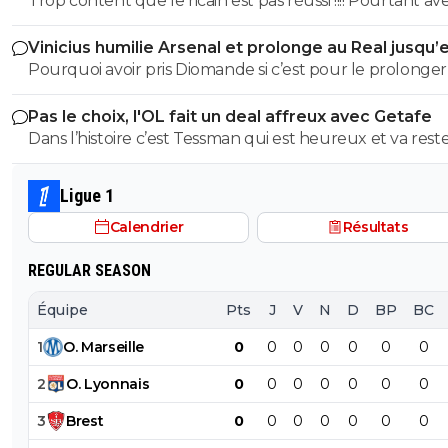
Trop content que le ricain est pas réussi !!!! Pourtant avec
et débile depuis toujours mon simplet
tous ses millions c est zéro titres !!! Sale ricain !! Va jouer t
Vinicius humilie Arsenal et prolonge au Real jusqu’
petite coupe d europe tocard....et nous j espère notre 
2032
Pourquoi avoir pris Diomande si c’est pour le prolonger
titre de champion ! Et au moins une demi c1 !! ....sale ricain de
merde a grosse tête
Pas le choix, l'OL fait un deal affreux avec Getafe
Dans l’histoire c’est Tessman qui est heureux et va rest
chez nous Et on va meme pas prêter De Carvalho débile
aussi
Ligue 1
Calendrier
Résultats
REGULAR SEASON
Équipe
Pts
J
V
N
D
BP
BC
1
O
.
Marseille
0
0
0
0
0
0
0
2
O
.
Lyonnais
0
0
0
0
0
0
0
3
Brest
0
0
0
0
0
0
0