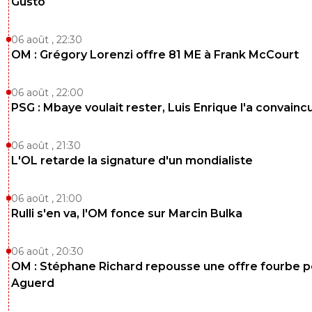
Gusto
06 août , 22:30
OM : Grégory Lorenzi offre 81 ME à Frank McCourt
06 août , 22:00
PSG : Mbaye voulait rester, Luis Enrique l'a convainc
06 août , 21:30
L'OL retarde la signature d'un mondialiste
06 août , 21:00
Rulli s'en va, l'OM fonce sur Marcin Bulka
06 août , 20:30
OM : Stéphane Richard repousse une offre fourbe p
Aguerd