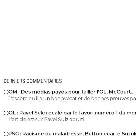
DERNIERS COMMENTAIRES
OM : Des médias payés pour tailler l’OL, McCourt
accusé
J'espère qu'il a un bon avocat et de bonnes preuves p
qu'il va vite exploser en vol avec ses différentes révélat
OL : Pavel Sulc recalé par le favori numéro 1 du me
L'article est sur Pavel Sulz abruti
PSG : Racisme ou maladresse, Buffon écarte Suzuk