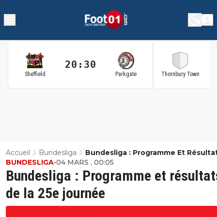
20:30
2
Sheffield
Parkgate
Thornbury Town
Accueil
Bundesliga
Bundesliga : Programme Et Résulta
BUNDESLIGA
•
04 MARS , 00:05
La 25e Journée
Bundesliga : Programme et résultat
de la 25e journée