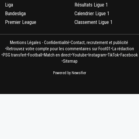
Liga
Résultats Ligue 1
Bundesliga
Calendrier Ligue 1
Premier League
Classement Ligue 1
•
Mentions Légales - Confidentialité
Contact, recrutement et publicité
•
•
Retrouvez votre compte pour les commentaires sur Foot01
La rédaction
•
•
•
•
•
•
•
PSG transfert
Football
Match en direct
Youtube
Instagram
TikTok
Facebook
•
Sitemap
Powered by Newsifier