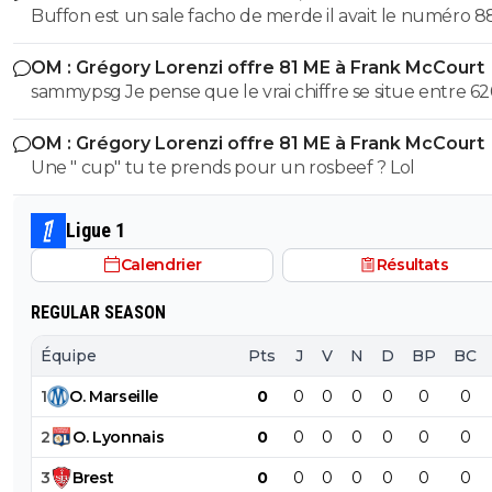
Buffon est un sale facho de merde il avait le numéro 8
cetait pas un hasard...
OM : Grégory Lorenzi offre 81 ME à Frank McCourt
sammypsg Je pense que le vrai chiffre se situe entre 62
700 M
OM : Grégory Lorenzi offre 81 ME à Frank McCourt
Une " cup" tu te prends pour un rosbeef ? Lol
Ligue 1
Calendrier
Résultats
REGULAR SEASON
Équipe
Pts
J
V
N
D
BP
BC
1
O
.
Marseille
0
0
0
0
0
0
0
2
O
.
Lyonnais
0
0
0
0
0
0
0
3
Brest
0
0
0
0
0
0
0