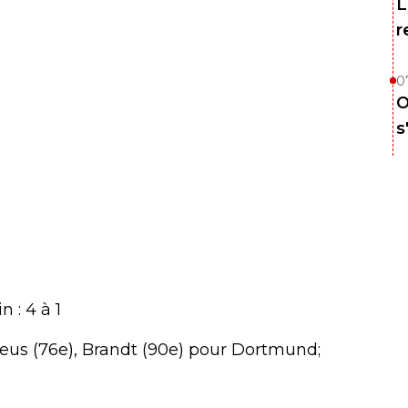
L
r
0
O
s
 : 4 à 1
Reus (76e), Brandt (90e) pour Dortmund;