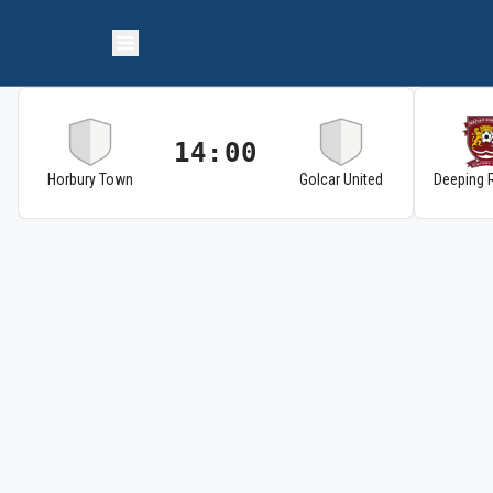
14:00
Horbury Town
Golcar United
Deeping 