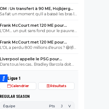
OM : Un transfert à 90 ME, Hojbjerg
s'en va
Sa fait un moment qu'il a baissé les bras la
première saison il etait top mais depuis
Frank McCourt met 120 ME pour
quelques match etait en dessus. Merci et
sauver l’OM !
L'OM.... un puit sans fond pour le pauvre
bon vent a lui pour le reste de sa carrière
Frank McCourt.
...
Frank McCourt met 120 ME pour
sauver l’OM !
L'OL a perdu 800 millions d'euros ? 😆🤣😂
Pourquoi pas un milliard tant que tu y es !
Liverpool appelle le PSG pour
^^
renoncer à Barcola
Dans tous les cas... Bradley Barcola doit
être très inquiet. Ce qui est vraiment
compréhensible lorsque l'on sait
Ligue 1
comment le PSG a traiter Kylian Mbappé
Calendrier
Résultats
lorsqu'il avait voulu quitter le PSG.
REGULAR SEASON
Équipe
Pts
J
V
N
D
BP
B