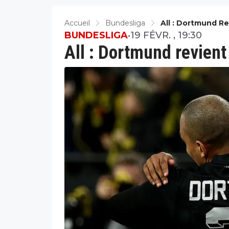
Accueil
Bundesliga
All : Dortmund R
BUNDESLIGA
•
19 FÉVR. , 19:30
All : Dortmund revient