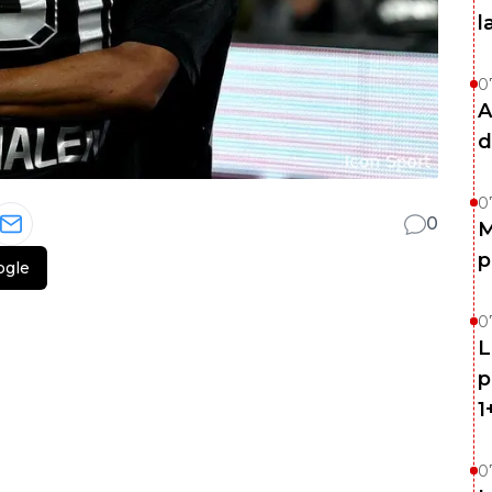
l
0
A
d
0
0
M
p
ogle
0
L
p
1
0