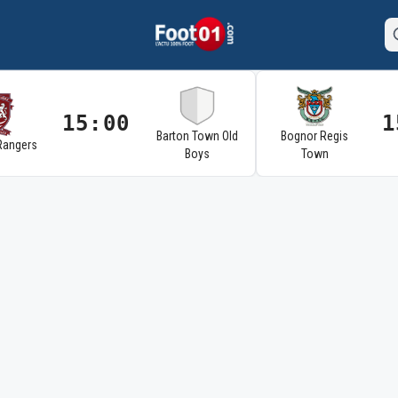
15:00
1
Barton Town Old
Bognor Regis
Rangers
Boys
Town