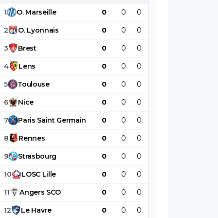
1
O
.
Marseille
0
0
0
0
0
0
2
O
.
Lyonnais
0
0
0
0
0
0
3
Brest
0
0
0
0
0
0
4
Lens
0
0
0
0
0
0
5
Toulouse
0
0
0
0
0
0
6
Nice
0
0
0
0
0
0
7
Paris
Saint
Germain
0
0
0
0
0
0
8
Rennes
0
0
0
0
0
0
9
Strasbourg
0
0
0
0
0
0
10
LOSC
Lille
0
0
0
0
0
0
11
Angers
SCO
0
0
0
0
0
0
12
Le
Havre
0
0
0
0
0
0