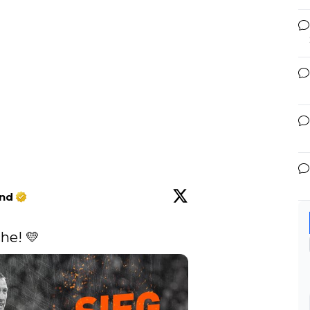
und
he! 💛 