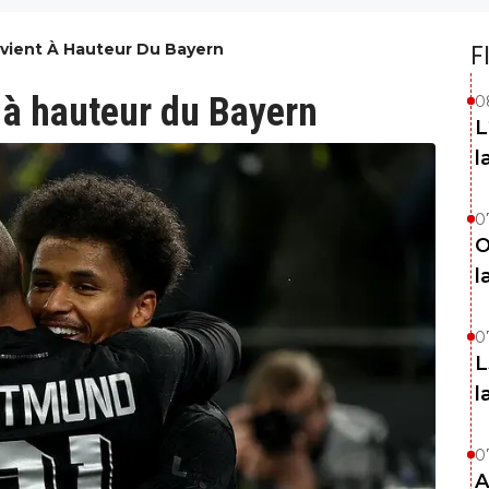
evient À Hauteur Du Bayern
F
 à hauteur du Bayern
0
L
l
0
O
l
0
L
l
0
A