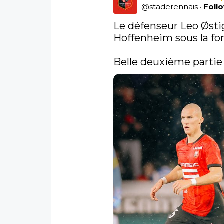
@
staderennais
·
Foll
Le défenseur Leo Østig
Hoffenheim sous la for
Belle deuxième partie 