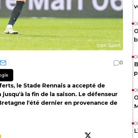
v
0
O
b
0
0
B
p
ogle
sferts, le Stade Rennais a accepté de
0
jusqu'à la fin de la saison. Le défenseur
O
 Bretagne l'été dernier en provenance de
M
0
L