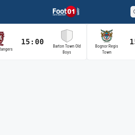
15:00
1
Barton Town Old
Bognor Regis
Rangers
Boys
Town