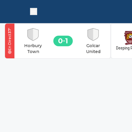
'
37
En Direct
0
1
Horbury
Golcar
Deeping 
Town
United