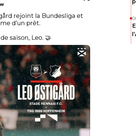
p
ow
ård rejoint la Bundesliga et 
0
me d’un prêt.

E
l
de saison, Leo. 🤝 