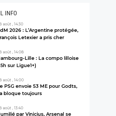
IL INFO
8 août , 14:30
dM 2026 : L’Argentine protégée,
rançois Letexier a pris cher
8 août , 14:08
ambourg-Lille : La compo lilloise
15h sur Ligue1+)
8 août , 14:00
e PSG envoie 53 ME pour Godts,
a bloque toujours
8 août , 13:40
umilié par Vinicius, Arsenal se