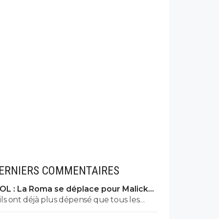
ERNIERS COMMENTAIRES
OL : La Roma se déplace pour Malick
Fofana
ils ont déjà plus dépensé que tous les
clubs de ligue macdo réunis hors quatar..