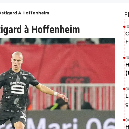
Ostigard À Hoffenheim
F
tigard à Hoffenheim
0
C
F
0
H
(
0
L
ç
0
H