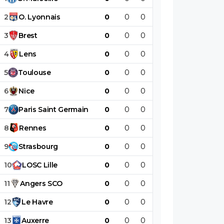
2
O
.
Lyonnais
0
0
0
0
0
0
3
Brest
0
0
0
0
0
0
4
Lens
0
0
0
0
0
0
5
Toulouse
0
0
0
0
0
0
6
Nice
0
0
0
0
0
0
7
Paris
Saint
Germain
0
0
0
0
0
0
8
Rennes
0
0
0
0
0
0
9
Strasbourg
0
0
0
0
0
0
10
LOSC
Lille
0
0
0
0
0
0
11
Angers
SCO
0
0
0
0
0
0
12
Le
Havre
0
0
0
0
0
0
13
Auxerre
0
0
0
0
0
0