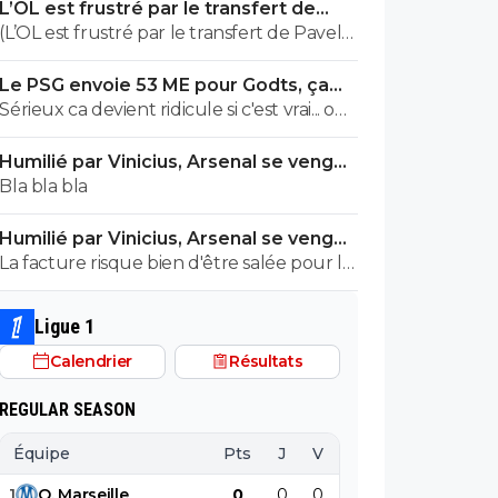
L’OL est frustré par le transfert de
ils veulent juste profitez au maximum des
Pavel Sulc
(L’OL est frustré par le transfert de Pavel
clubs qui sont beaucoup plus mal lotis
Sulc) ... mais le public aussi commence a
qu'eux c'est la loi du plus fort tout
Le PSG envoie 53 ME pour Godts, ça
être frustré ... la vente de ces "excellents"
simplement..
bloque toujours
Sérieux ca devient ridicule si c'est vrai... on
joueurs dont fait partie Pavel Sulc ... pour
a besoin de joueur pour la supercoupe !
récupérer quoi ? qui? À un moment
Humilié par Vinicius, Arsenal se venge
sérieux a 5 ou 7M€ pres, go !!
donné il faudra bien arriver a construire
sur le PSG
Bla bla bla
dans le long terme... et avec , seulement
avec , une équipe régulière ça finira par
Humilié par Vinicius, Arsenal se venge
payer, mais là pour l'instant, ???
sur le PSG
La facture risque bien d'être salée pour le
PSG. ^^
Ligue 1
Calendrier
Résultats
REGULAR SEASON
Équipe
Pts
J
V
N
D
BP
B
1
O
.
Marseille
0
0
0
0
0
0