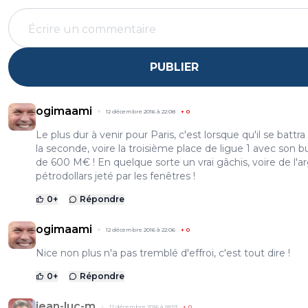
PUBLIER
ogimaami
12 décembre 2016 à 22:08
+
0
Le plus dur à venir pour Paris, c'est lorsque qu'il se battra
la seconde, voire la troisième place de ligue 1 avec son 
de 600 M€ ! En quelque sorte un vrai gâchis, voire de l'a
pétrodollars jeté par les fenêtres !
0
+
Répondre
ogimaami
12 décembre 2016 à 22:06
+
0
Nice non plus n'a pas tremblé d'effroi, c'est tout dire !
0
+
Répondre
jean-luc-m
12 décembre 2016 à 18:53
+
0