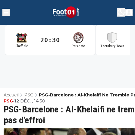
20:30
2
Sheffield
Parkgate
Thornbury Town
Accueil
PSG
PSG-Barcelone : Al-Khelaifi Ne Tremble P
PSG
•
12 DÉC. , 14:30
D'effroi
PSG-Barcelone : Al-Khelaifi ne trem
pas d'effroi