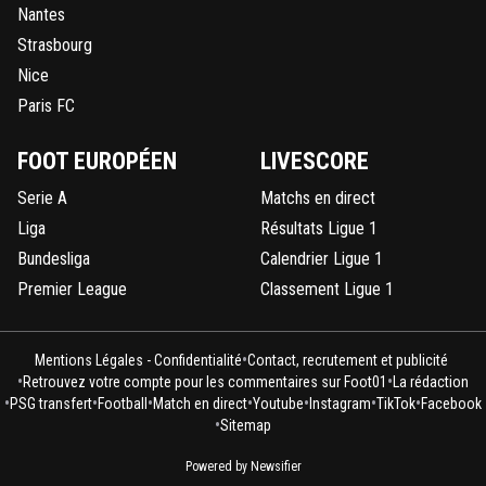
Nantes
Les nuls aussi avec un maestro à la baguette
Strasbourg
0
+
Répondre
Nice
Paris FC
p-c-o-s
12 décembre 2016 à 14:38
+
0
oui, avec le sauvetage de marqui a la fin
FOOT EUROPÉEN
LIVESCORE
0
+
Répondre
Serie A
Matchs en direct
fissa
Liga
Résultats Ligue 1
12 décembre 2016 à 14:32
+
2
Bundesliga
Calendrier Ligue 1
6 fois en 4 saison, je me demandais combien çà faisait
justement
Premier League
Classement Ligue 1
0
+
Répondre
•
Mentions Légales - Confidentialité
Contact, recrutement et publicité
•
•
Retrouvez votre compte pour les commentaires sur Foot01
La rédaction
•
•
•
•
•
•
•
PSG transfert
Football
Match en direct
Youtube
Instagram
TikTok
Facebook
•
Sitemap
Powered by Newsifier