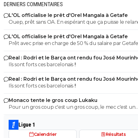
vont se sortir facilement de notre gros pressing haut et i
DERNIERS COMMENTAIRES
avoir beaucoup de boulevards ensuiteils ont surtout du 
contre les blocs bas comme l'atletico mais ça on ne sait 
L'OL officialise le prêt d'Orel Mangala à Getafe
faire, on l'a vu à lyon en seconde mi-temps
Ouep, prêt sans OA. En espérant que ça puisse le relan
avec une saison pleine sans pépins.
0
+
Répondre
L'OL officialise le prêt d'Orel Mangala à Getafe
Prêt avec prise en charge de 50 % du salaire par Getafe
pauletic
12 décembre 2016 à 16:39
+
0
Oui enfin il ne va pas pleurer sur son sort, c'est 
Real : Rodri et le Barça ont rendu fou José Mourinh
ça faut le jouer et faire le max
Ils sont forts ces barcelonais !!
0
+
Répondre
Real : Rodri et le Barça ont rendu fou José Mourinh
rihat-asm-rouge-et-blanc
12 décembre 2016 à 15:35
+
0
Ils sont forts ces barcelonais !!
À part parfois que je trouve que tu critiques Emer
ménagement en le comparant à Blanc à tort et à r
Monaco tente le gros coup Lukaku
je trouve tes analyses intéressantes. +1 ^^.
Pour un gros coup c'est un gros coup, le mec c'est un
Sumotori !
0
+
Répondre
Ligue 1
disqus_JLRfKBm9GA
12 décembre 2016 à 14:45
+
0
Calendrier
Résultats
toute facon on aurait du mal contre n importy qui.