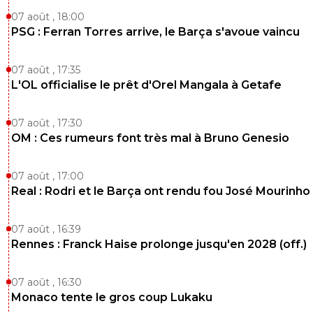
la-hy-ne
12 décembre 2016 à 15:50
+
0
07 août , 18:00
bon ben tremblez adversaires domestiques :)
PSG : Ferran Torres arrive, le Barça s'avoue vaincu
0
+
Répondre
07 août , 17:35
L'OL officialise le prêt d'Orel Mangala à Getafe
vermeer
12 décembre 2016 à 14:58
+
172
Ça va, tranquille le Nasser.
07 août , 17:30
0
+
Répondre
OM : Ces rumeurs font très mal à Bruno Genesio
jos-anigo-fan
12 décembre 2016 à 14:57
+
0
07 août , 17:00
On va enfin ne plus entendre les SPECTATEURS Parisie
Real : Rodri et le Barça ont rendu fou José Mourinho
dire on est dans les 8 meilleures equipes d'Europe! Allez
que les petits sortent des le debut qu'on en parle plus d
07 août , 16:39
cirque avec cet entraineur Espagnol de pacotille! A la fin 
saison il degagera pour 22M et on prendra Kombouare lol
Rennes : Franck Haise prolonge jusqu'en 2028 (off.)
0
+
Répondre
07 août , 16:30
Monaco tente le gros coup Lukaku
la-hy-ne
12 décembre 2016 à 15:43
+
0