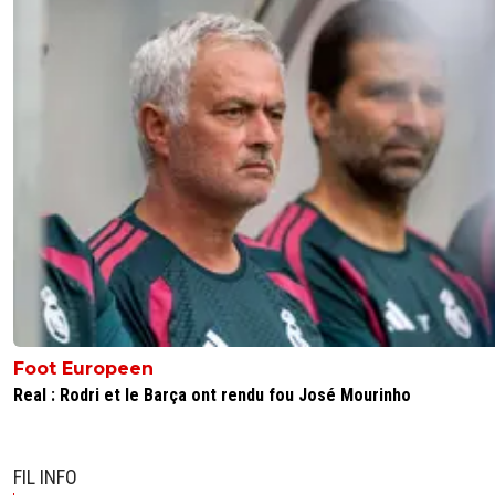
petitprince-du-parc
12 décembre 2016 à 17:54
+
0
Et tu les fait venir comment hein ? vas-y expli
0
+
Répondre
martel
12 décembre 2016 à 19:41
+
0
Moi qui pensait que le compte en banque de l'
était sans limite pour le PSG !
0
+
Répondre
petitprince-du-parc
12 décembre 2016 à 19:53
+
0
Ca suffit pas la preuve notre mercato pourri !!!
0
+
Répondre
Foot Europeen
aimercaire-jay
12 décembre 2016 à 16:23
+
0
Real : Rodri et le Barça ont rendu fou José Mourinho
{:•)
0
+
Répondre
FIL INFO