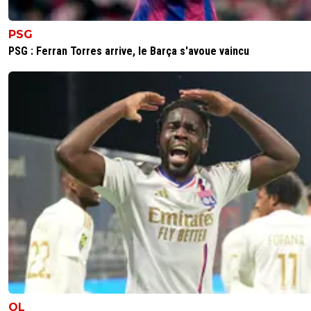
petitprince-du-parc
12 décembre 2016 à 17:54
+
0
PSG
Au royaume des aveugles le borgne est roi ! Nasser tu es 
PSG : Ferran Torres arrive, le Barça s'avoue vaincu
!!!!
0
+
Répondre
Jean-mi-⚽
12 décembre 2016 à 17:41
+
0
Mdrrr cette poisse... Élimination en 8eme direct... Une a
noire pour le PSG d'unai Emery. Le titre ? C'est pas enco
gagné ..
0
+
Répondre
luisdecarvalho
12 décembre 2016 à 17:26
+
0
Le pire tirage possible, super... Cette poisse incroyable qu
en ce moment.
0
+
Répondre
OL
psgh
12 décembre 2016 à 16:47
+
0