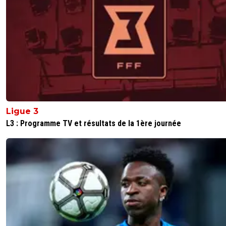
torukmakto1
30 mai 2026 à 21:04
+
21
ahahhahha gregroi des losers !!! 2ieme LDC de suite pour
psg a jamais les 1ier !!! !!!
0
+
Répondre
Ligue 3
L3 : Programme TV et résultats de la 1ère journée