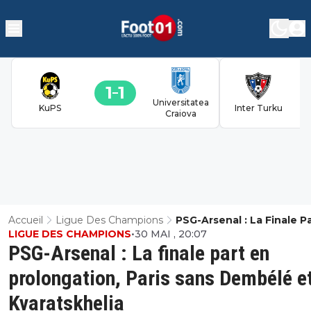
1
1
Universitatea
KuPS
Inter Turku
Craiova
Accueil
Ligue Des Champions
PSG-Arsenal : La Finale P
LIGUE DES CHAMPIONS
•
30 MAI , 20:07
Prolongation, Paris Sans
PSG-Arsenal : La finale part en
Dembélé Et Kvaratskhelia
prolongation, Paris sans Dembélé e
Kvaratskhelia