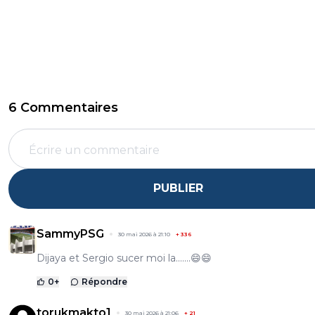
6 Commentaires
PUBLIER
SammyPSG
30 mai 2026 à 21:10
+
336
Dijaya et Sergio sucer moi la.......😄😄
0
+
Répondre
torukmakto1
30 mai 2026 à 21:06
+
21