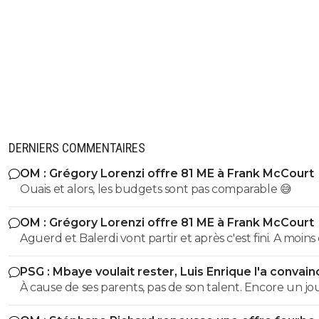
DERNIERS COMMENTAIRES
OM : Grégory Lorenzi offre 81 ME à Frank McCourt
Ouais et alors, les budgets sont pas comparable 😅
OM : Grégory Lorenzi offre 81 ME à Frank McCourt
Aguerd et Balerdi vont partir et après c'est fini. A moins d'une
offre irrefusable. Avec ça on va arriver a a peu près a 1
PSG : Mbaye voulait rester, Luis Enrique l'a convain
avec les salaires économisés
À cause de ses parents, pas de son talent. Encore un j
avec entourage nocif.