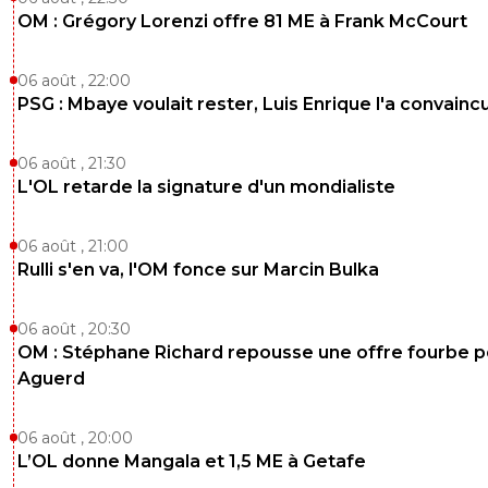
OM : Grégory Lorenzi offre 81 ME à Frank McCourt
06 août , 22:00
PSG : Mbaye voulait rester, Luis Enrique l'a convainc
06 août , 21:30
L'OL retarde la signature d'un mondialiste
06 août , 21:00
Rulli s'en va, l'OM fonce sur Marcin Bulka
06 août , 20:30
OM : Stéphane Richard repousse une offre fourbe p
Aguerd
06 août , 20:00
L’OL donne Mangala et 1,5 ME à Getafe