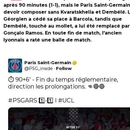
après 90 minutes (1-1), mais le Paris Saint-Germai
devoir composer sans Kvaratskhelia et Dembélé. 
Géorgien a cédé sa place à Barcola, tandis que
Dembélé, touché au mollet, a lui été remplacé par
Gonçalo Ramos. En toute fin de match, l'ancien
lyonnais a raté une balle de match.
Paris Saint-Germain
@
PSG_inside
·
Follow
⏱️ 90+6' - Fin du temps réglementaire, 
direction les prolongations. 👊🔴🔵

#PSGARS
 1️⃣-1️⃣ I 
#UCL