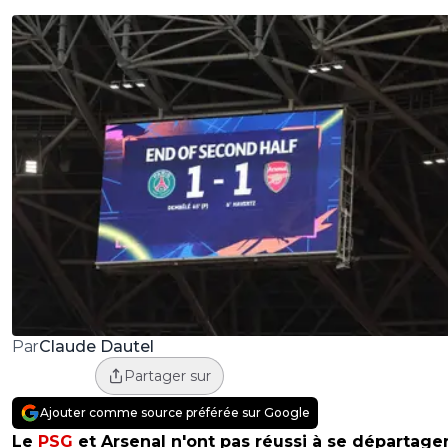
Claude Dautel
Par
Partager sur
Ajouter comme source préférée sur Google
Le
PSG
et Arsenal n'ont pas réussi à se départage