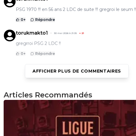
PSG 1970 !!! en 56 ans 2 LDC de suite !!! gregroi le seum !!
0
+
Répondre
torukmakto1
30 mai 2026 à 21:05
+
21
gregrroi PSG 2 LDC !!
0
+
Répondre
AFFICHER PLUS DE COMMENTAIRES
LeFoutreTranslucide
30 mai 2026 à 21:05
+
97
Gg
Articles Recommandés
0
+
Répondre
torukmakto1
30 mai 2026 à 21:05
+
21
gregroi est en PLS !!! le meileur club de france le PSG
0
+
Répondre