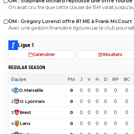
OM : Stéphane Richard repousse une offre fourbe
Aguerd
On avait cru lire que cette clause de 15M valait jusqu'au
juillet. ?
OM : Grégory Lorenzi offre 81 ME à Frank McCourt
Avec une gestion financière rigoureuse le club pourrai
envisager une capitalisation supérieure au 1,2 milliards
comme base de négociation avec l’Arabie Saoudite!
Ligue 1
Calendrier
Résultats
REGULAR SEASON
Équipe
Pts
J
V
N
D
BP
BC
1
O
.
Marseille
0
0
0
0
0
0
0
2
O
.
Lyonnais
0
0
0
0
0
0
0
3
Brest
0
0
0
0
0
0
0
4
Lens
0
0
0
0
0
0
0