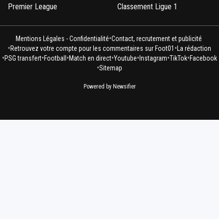
Premier League
Classement Ligue 1
•
Mentions Légales - Confidentialité
Contact, recrutement et publicité
•
•
Retrouvez votre compte pour les commentaires sur Foot01
La rédaction
•
•
•
•
•
•
•
PSG transfert
Football
Match en direct
Youtube
Instagram
TikTok
Facebook
•
Sitemap
Powered by Newsifier