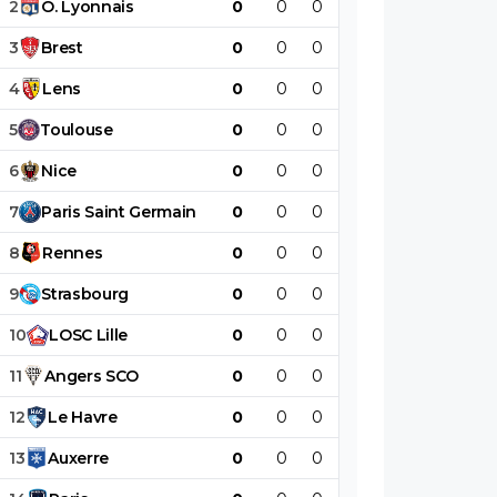
2
O
.
Lyonnais
0
0
0
0
0
0
3
Brest
0
0
0
0
0
0
4
Lens
0
0
0
0
0
0
5
Toulouse
0
0
0
0
0
0
6
Nice
0
0
0
0
0
0
7
Paris
Saint
Germain
0
0
0
0
0
0
8
Rennes
0
0
0
0
0
0
9
Strasbourg
0
0
0
0
0
0
10
LOSC
Lille
0
0
0
0
0
0
11
Angers
SCO
0
0
0
0
0
0
12
Le
Havre
0
0
0
0
0
0
13
Auxerre
0
0
0
0
0
0