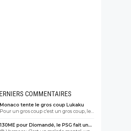
ERNIERS COMMENTAIRES
Monaco tente le gros coup Lukaku
Pour un gros coup c'est un gros coup, le
mec c'est un Sumotori !
130ME pour Diomandé, le PSG fait une
nouvelle offre