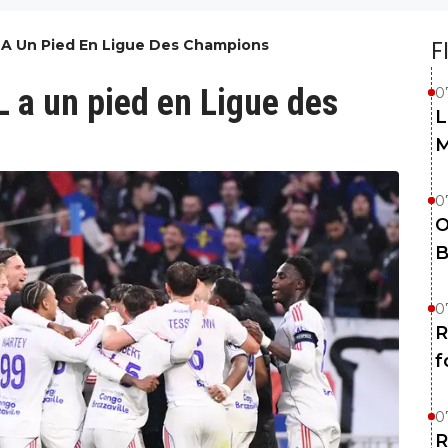
L A Un Pied En Ligue Des Champions
F
OL a un pied en Ligue des
0
L
M
0
O
B
0
R
f
0
R