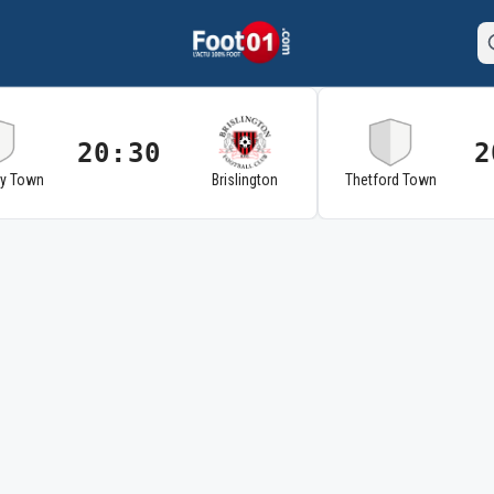
20:30
2
ry Town
Brislington
Thetford Town