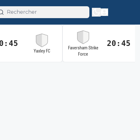
0:45
20:45
Faversham Strike
Yaxley FC
Force