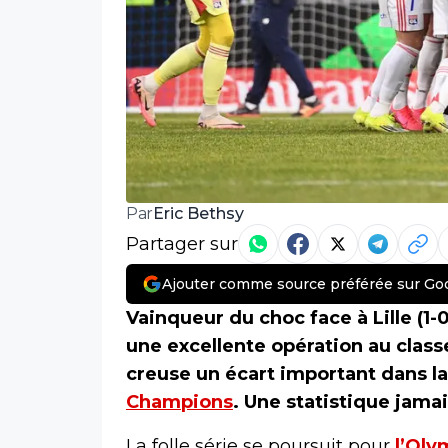
Eric Bethsy
Par
Partager sur
Ajouter comme source préférée sur Go
Vainqueur du choc face à Lille (1
une excellente opération au class
creuse un écart important dans la 
Champions
. Une statistique jama
La folle série se poursuit pour
l’Oly