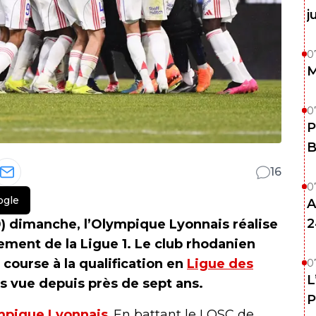
j
0
M
0
P
B
16
0
ogle
A
2
-0) dimanche, l’Olympique Lyonnais réalise
ement de la Ligue 1. Le club rhodanien
course à la qualification en
Ligue des
0
L
is vue depuis près de sept ans.
P
mpique Lyonnais
. En battant le LOSC de