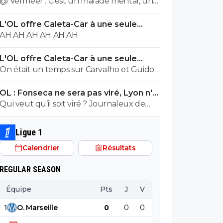
@ Vermeer : C'est un malade mental, un
cas très très grave. Beaucoup plus grave
L'OL offre Caleta-Car à une seule
que l'autre porc sur maxi.
condition
AH AH AH AH AH AH
L'OL offre Caleta-Car à une seule
condition
On était un temps sur Carvalho et Guido
Rodriguez... En panic buy, Blanc a bien
OL : Fonseca ne sera pas viré, Lyon n'a
validé ce joueur, je ne vois pas le raccourci.
pas l'argent pour le faire
Qui veut qu’il soit viré ? Journaleux de
merde
Ligue 1
Calendrier
Résultats
REGULAR SEASON
Équipe
Pts
J
V
N
D
BP
B
1
O
.
Marseille
0
0
0
0
0
0