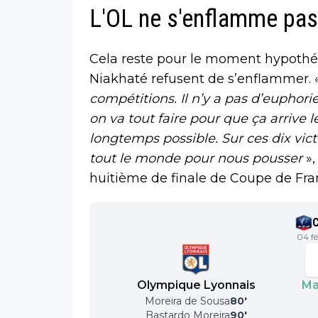
L'OL ne s'enflamme pas
Cela reste pour le moment hypothét
Niakhaté refusent de s’enflammer. 
compétitions. Il n’y a pas d’euphori
on va tout faire pour que ça arrive 
longtemps possible. Sur ces dix vict
tout le monde pour nous pousser
»,
huitième de finale de Coupe de Fra
04 fé
Olympique Lyonnais
Ma
Moreira de Sousa
80
'
Bastardo Moreira
90
'