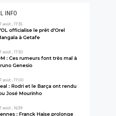
IL INFO
7 août , 17:35
'OL officialise le prêt d'Orel
angala à Getafe
7 août , 17:30
M : Ces rumeurs font très mal à
runo Genesio
7 août , 17:00
eal : Rodri et le Barça ont rendu
ou José Mourinho
7 août , 16:39
ennes : Franck Haise prolonge