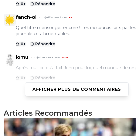
0
+
Répondre
fanch-ol
12 juillet 2025 à 7:19
+
5
Quel titre mensonger encore ! Les raccourcis faits par les
journaleux si lamentables.
0
+
Répondre
lomu
12 juillet 2025 à 00:41
+
145
Après tout ce qu’a fait John pour lui, quel manque de res
0
+
Répondre
AFFICHER PLUS DE COMMENTAIRES
maubelan
11 juillet 2025 à 23:43
+
0
C'est drôle comme l'OL doit virer tous ses gros salairesm
Articles Recommandés
gros salaire en fin de contrat à 33 ans on voudrais le prol
et c'est lui qui ne veut pas.Des marrants tous
0
+
Répondre