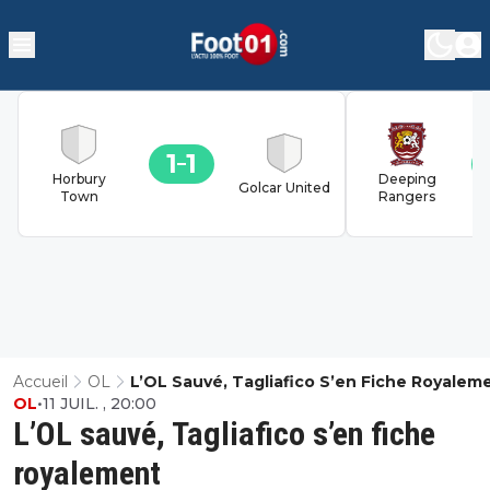
1
1
Horbury
Deeping
Golcar United
Town
Rangers
Accueil
OL
L’OL Sauvé, Tagliafico S’en Fiche Royalem
OL
•
11 JUIL. , 20:00
L’OL sauvé, Tagliafico s’en fiche
royalement