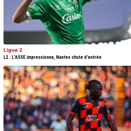
C est parce que c est plus médiatisé chez nous
je peux te dire qu à Nantes par exemple c est
exactement la même chose
0
+
Répondre
akh
12 juillet 2025 à 1:23
+
72
tu sais j ai 40 ans, je suis l om depuis tout petit
Ligue 2
tradition familiale) et j ai connu nanar, RLD, ML
notamment la fin ou elle demandait a labrune 
L2 : L'ASSE impressionne, Nantes chute d'entrée
tout vendre pour que l om soit peu cher et attir
alors oui on a mangé notre pain noir et j etais 
rage, mais avec du recule tout cela a permis q
d aujourd hui soit en bonne santé et surtout e
ascendante.... pour etre honnête la situation de 
me semble plus mauvaise parce que textor a a
ol tres cher et ne semble pas avoir un projet
économique lisible mais tout bouge vite dans l
capitaliste d aujourd hui et peu etre qu apres 
(date ou textor est sensé avoir payé ses dettes
etre le seul vrai patron d un ol sans crédits) vou
reviendrez sur le devant du foot francais... en vr