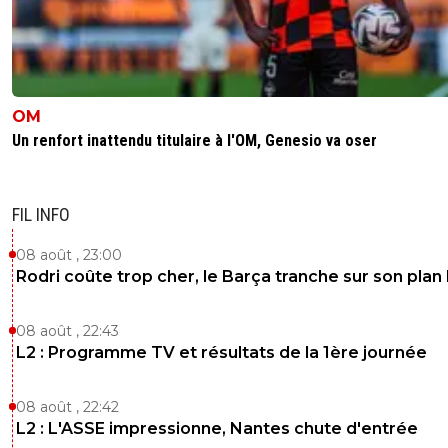
personne ne sait
0
+
Répondre
gabilegone
12 juillet 2025 à 7:38
+
0
T'as vraiment cru qu'il était lyonnais lui ? 😅
OM
Un renfort inattendu titulaire à l'OM, Genesio va oser
0
+
Répondre
tontonc-dar
11 juillet 2025 à 20:22
+
0
FIL INFO
Tu devrais revoir ton titre Betty Boop à moins que tu cha
le troll. Auquel cas, bien joué tu en as attrapé quelques un
08 août , 23:00
0
+
Répondre
Rodri coûte trop cher, le Barça tranche sur son plan
fanch-ol
12 juillet 2025 à 7:22
+
5
08 août , 22:43
C est clair. Titre putaclic
L2 : Programme TV et résultats de la 1ère journée
0
+
Répondre
08 août , 22:42
L2 : L'ASSE impressionne, Nantes chute d'entrée
sergio33
11 juillet 2025 à 19:55
+
1608