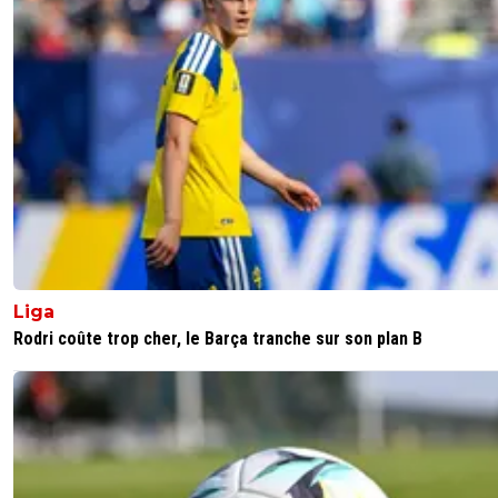
tavares
11 juillet 2025 à 22:40
+
0
33 piges pour un latéral il faut vite penser à l'avenir plutô
de renouveler des futurs flops qui risquent de faire leur 
de trop et décliner sérieusement mais bon avec votre cel
de recrutement en carton sans idées, prévoir et vendre 
moment c'est pas dans leur capacité ils ont plus de talen
entasser des chèvres et des joueurs très moyens/neutre
surpayés et les prolonger. Ce blaireau de Textor n'est pas
responsable de tout non plus, il a hérité d'un package
d'incompétents soigneusement choisi par le vieux sénile
narcissique et mythomane qui ne reconnaitre jamais la
moindre erreur de sa part.
Liga
0
+
Répondre
Rodri coûte trop cher, le Barça tranche sur son plan B
akh
11 juillet 2025 à 23:18
+
72
je suis assez d accord avec toi, apres il faut bien se
que chaque recrutement ou prolongation est un p
ce pour tous les clubs, le 100 pour 100 de réussite
existe pas