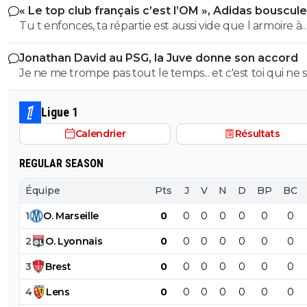
« Le top club français c’est l’OM », Adidas bouscule
avec l'OL qui est une valeur sûre... contrairement à l'OM
"c'est une preuve d intelligence"...Il se sent
PSG
Tu t enfonces, ta répartie est aussi vide que l armoire à
absolument pas concerné par les preuves
trophées de ton club depuis 15 piges, t es juste une gr
d'intelligence 😂
Jonathan David au PSG, la Juve donne son accord
gueule arrogante se pensant plus intelligent que les a
0
+
Répondre
Je ne me trompe pas tout le temps... et c'est toi qui ne s
alors que t es juste un pauvre clown empafé mdr
pas lire. ^^
akh
11 juillet 2025 à 20:50
+
72
Ligue 1
je reste un éternel optimiste, j ai envie de croire
etre humain, meme si il nous prouve a chaque
Calendrier
Résultats
qu il n y a rien a esperer (ce qu il lui arrive c'est
etre ce qu il se passe quand on jette le bébé e
REGULAR SEASON
eleve le placenta)
Équipe
Pts
J
V
N
D
BP
BC
0
+
Répondre
1
O
.
Marseille
0
0
0
0
0
0
0
vermeer
11 juillet 2025 à 21:41
+
180
L'hypothèse est intéressante..^^
2
O
.
Lyonnais
0
0
0
0
0
0
0
0
+
Répondre
3
Brest
0
0
0
0
0
0
0
4
Lens
0
0
0
0
0
0
0
sergio33
11 juillet 2025 à 19:43
+
1608