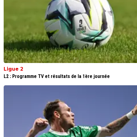
0
+
Répondre
tavares
12 juillet 2025 à 00:40
+
0
A l'OL c'est catastrophique bien plus qu'ailleurs,
toutes les années depuis plus de 10 piges tu e
dire à chaque mercato qu'il y a besoin d'un gra
ménage. Ils entassent ou prolongent tous les 
constamment des joueurs bidons ou neutres e
recrutent mal..Leur cellule de recrutement fait 
merde et manque cruellement d'idées depuis l
Ligue 2
Maurice déjà. Le vieux sénile n'a jamais su rem
L2 : Programme TV et résultats de la 1ère journée
le talent et les idées d'un Bernard Lacombe, bi
contraire ce bon à rien de ces quinze dernières
années qui a fait couler son club économique
sportivement s'est entouré que de débutants 
d'incompétents sans ne jamais rien remettre e
question vu son orgueil et son narcissisme mala
0
+
Répondre
fanch-ol
12 juillet 2025 à 7:21
+
5