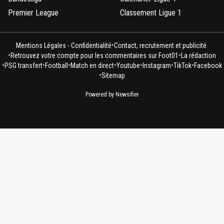
Premier League
Classement Ligue 1
•
Mentions Légales - Confidentialité
Contact, recrutement et publicité
•
•
Retrouvez votre compte pour les commentaires sur Foot01
La rédaction
•
•
•
•
•
•
•
PSG transfert
Football
Match en direct
Youtube
Instagram
TikTok
Facebook
•
Sitemap
Powered by Newsifier