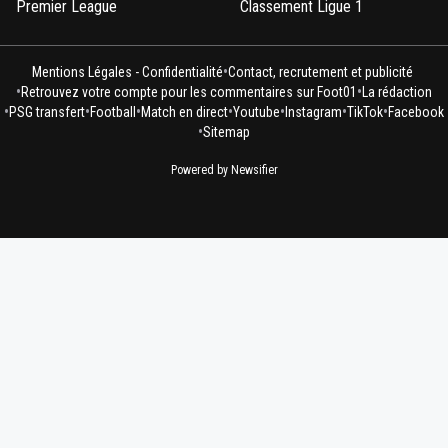
Premier League
Classement Ligue 1
•
Mentions Légales - Confidentialité
Contact, recrutement et publicité
•
•
Retrouvez votre compte pour les commentaires sur Foot01
La rédaction
•
•
•
•
•
•
•
PSG transfert
Football
Match en direct
Youtube
Instagram
TikTok
Facebook
•
Sitemap
Powered by Newsifier