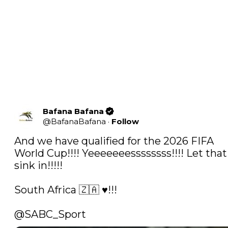
Bafana Bafana
@
BafanaBafana
·
Follow
And we have qualified for the 2026 FIFA 
World Cup!!!! Yeeeeeeessssssss!!!! Let that 
sink in!!!!!

South Africa 🇿🇦 ♥️!!!

@SABC_Sport