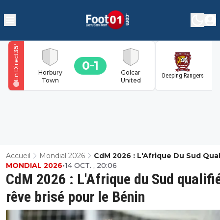
'
35
En Direct
0
1
1
Horbury
Golcar
Deeping Rangers
Town
United
Accueil
Mondial 2026
CdM 2026 : L'Afrique Du Sud Qual
MONDIAL 2026
•
14 OCT. , 20:06
Rêve Brisé Pour Le Bénin
CdM 2026 : L'Afrique du Sud qualifi
rêve brisé pour le Bénin