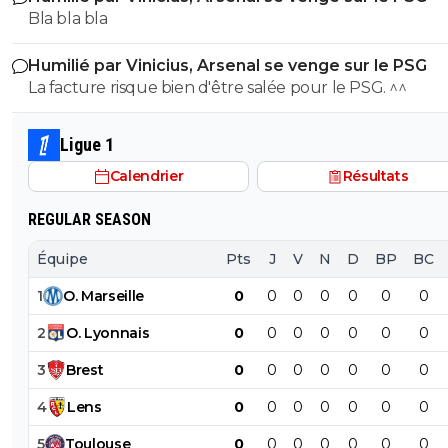
avec , une équipe régulière ça finira par payer, mais là pour
Bla bla bla
l'instant, ???
Humilié par Vinicius, Arsenal se venge sur le PSG
La facture risque bien d'être salée pour le PSG. ^^
Ligue 1
Calendrier
Résultats
REGULAR SEASON
Équipe
Pts
J
V
N
D
BP
BC
1
O
.
Marseille
0
0
0
0
0
0
0
2
O
.
Lyonnais
0
0
0
0
0
0
0
3
Brest
0
0
0
0
0
0
0
4
Lens
0
0
0
0
0
0
0
5
Toulouse
0
0
0
0
0
0
0