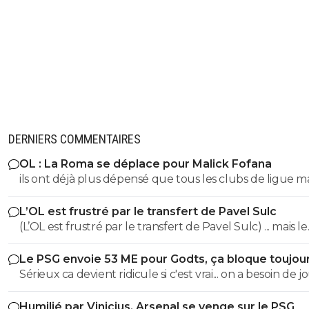
DERNIERS COMMENTAIRES
OL : La Roma se déplace pour Malick Fofana
ils ont déjà plus dépensé que tous les clubs de ligue 
réunis hors quatar.. ils veulent juste profitez au maxi
L’OL est frustré par le transfert de Pavel Sulc
des clubs qui sont beaucoup plus mal lotis qu'eux c'est 
(L’OL est frustré par le transfert de Pavel Sulc) ... mais le
du plus fort tout simplement..
public aussi commence a être frustré ... la vente de ces
Le PSG envoie 53 ME pour Godts, ça bloque toujou
"excellents" joueurs dont fait partie Pavel Sulc ... pour
Sérieux ca devient ridicule si c'est vrai... on a besoin de 
récupérer quoi ? qui? À un moment donné il faudra bi
pour la supercoupe ! sérieux a 5 ou 7M€ pres, go !!
arriver a construire dans le long terme... et avec , seul
Humilié par Vinicius, Arsenal se venge sur le PSG