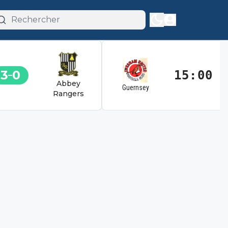
3
0
15:00
Abbey
Guernsey
Rangers