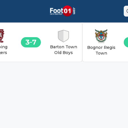
3
7
ing
Barton Town
Bognor Regis
ers
Old Boys
Town