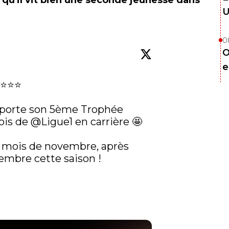
 qu'il vit bien une seconde jeunesse dans
U
0
O
e
⭐️⭐️⭐️

porte son 5ème Trophée 
is de 
@Ligue1
 en carrière 🤩

du mois de novembre, après 
embre cette saison !


