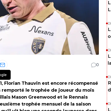
L
L
0
L
o
0
L
l
0
ogle
0
R
 1, Florian Thauvin est encore récompensé
d
 remporté le trophée de joueur du mois
illais Mason Greenwood et le Rennais
 deuxième trophée mensuel de la saison
0
L