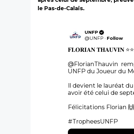
après celui de septembre, preuve
le Pas-de-Calais.
UNFP
@
UNFP
·
Follow
𝐅𝐋𝐎𝐑𝐈𝐀𝐍 𝐓𝐇𝐀𝐔𝐕𝐈𝐍 ⭐️⭐️
@FlorianThauvin
  rem
UNFP du Joueur du Mo
Il devient le lauréat 
avoir été celui de sept
Félicitations Florian 🙌
#TropheesUNFP