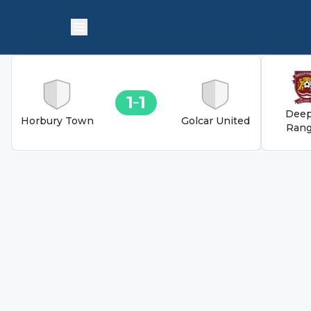
1
1
Deep
Horbury Town
Golcar United
Rang