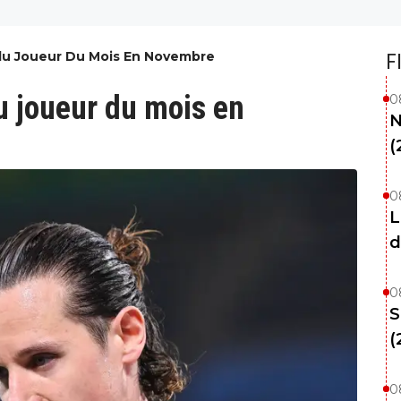
Élu Joueur Du Mois En Novembre
F
u joueur du mois en
0
N
(
0
L
d
0
S
(
0