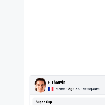
F. Thauvin
France
•
Âge
33
•
Attaquant
Super Cup