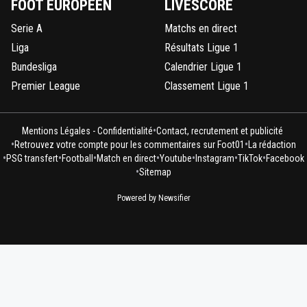
FOOT EUROPÉEN
LIVESCORE
Serie A
Matchs en direct
Liga
Résultats Ligue 1
Bundesliga
Calendrier Ligue 1
Premier League
Classement Ligue 1
•
Mentions Légales - Confidentialité
Contact, recrutement et publicité
•
•
Retrouvez votre compte pour les commentaires sur Foot01
La rédaction
•
•
•
•
•
•
•
PSG transfert
Football
Match en direct
Youtube
Instagram
TikTok
Facebook
•
Sitemap
Powered by Newsifier