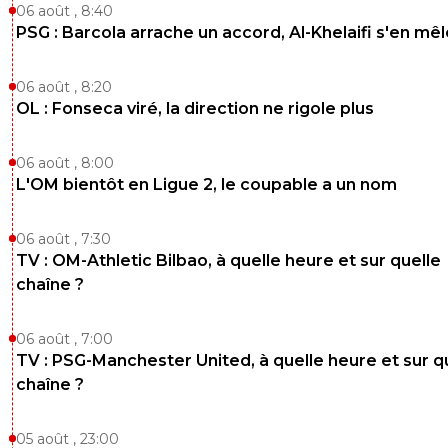
06 août , 8:40
PSG : Barcola arrache un accord, Al-Khelaifi s'en mêl
06 août , 8:20
OL : Fonseca viré, la direction ne rigole plus
06 août , 8:00
L'OM bientôt en Ligue 2, le coupable a un nom
06 août , 7:30
TV : OM-Athletic Bilbao, à quelle heure et sur quelle
chaîne ?
06 août , 7:00
TV : PSG-Manchester United, à quelle heure et sur q
chaîne ?
05 août , 23:00