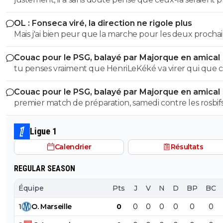
les matchs couperets, ça devient problématique pour 
forme et pas crâmés… 😏🇵🇹🇧🇷🇫🇷🇺🇦
Club… 😏🇵🇹🇧🇷🇫🇷🇺🇦
OL : Fonseca viré, la direction ne rigole plus
Mais j'ai bien peur que la marche pour les deux procha
match, si on passe contre le Spartak, ne soit trop haute 
Couac pour le PSG, balayé par Majorque en amical
tu penses vraiment que HenriLeKéké va virer qui que ce
après un match comme ça ? 😏🇵🇹🇧🇷🇫🇷🇺🇦
Couac pour le PSG, balayé par Majorque en amical
premier match de préparation, samedi contre les rosbif
🇵🇹🇧🇷🇫🇷🇺🇦
Ligue 1
Calendrier
Résultats
REGULAR SEASON
Équipe
Pts
J
V
N
D
BP
BC
1
O
.
Marseille
0
0
0
0
0
0
0