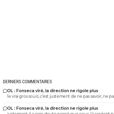
DERNIERS COMMENTAIRES
OL : Fonseca viré, la direction ne rigole plus
le vrai gros souci, c’est justement de ne pas savoir, ne pa
savoir si il se trompe, ne pas savoir s’il fait au mieux avec 
OL : Fonseca viré, la direction ne rigole plus
des biquettes… et comme cela se répète chaque saison
justement, il a sans doute pensé que ceux-là seraient p