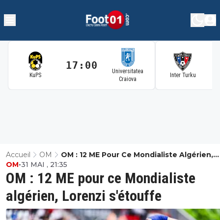
17:00
1
Universitatea
KuPS
Inter Turku
Craiova
Accueil
OM
OM : 12 ME Pour Ce Mondialiste Algérien,
OM
•
31 MAI , 21:35
Lorenzi S'étouffe
OM : 12 ME pour ce Mondialiste
algérien, Lorenzi s'étouffe