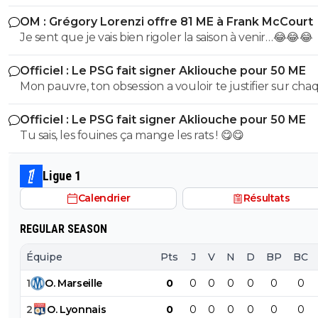
dire qu'il est raciste? Buffon connait très bien Suzuki ce
OM : Grégory Lorenzi offre 81 ME à Frank McCourt
dernier évoluant Parme, l'un de sclubs cher à Buffon
Je sent que je vais bien rigoler la saison à venir…😂😂😂
(puisqu'il y a débuté). Vous ne vous dites juste pas qu'il 
des choses (comme le style de vie ou l'hygiène ou tout
Officiel : Le PSG fait signer Akliouche pour 50 ME
chose qui fait d'un jouer un vrai professionnel). Non vo
Mon pauvre, ton obsession a vouloir te justifier sur cha
partez direct sur des considérations racistes... Ah la la...
commentaire 🤣😂😂 Tu aurais la queue d'un chat qui s
Officiel : Le PSG fait signer Akliouche pour 50 ME
de bouche et on t'accuserait de l'avoir mangé que tu ni
Tu sais, les fouines ça mange les rats ! 😋😋
encore....mdr
Ligue 1
Calendrier
Résultats
REGULAR SEASON
Équipe
Pts
J
V
N
D
BP
BC
1
O
.
Marseille
0
0
0
0
0
0
0
2
O
.
Lyonnais
0
0
0
0
0
0
0