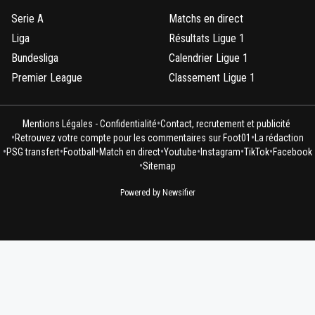
Serie A
Matchs en direct
Liga
Résultats Ligue 1
Bundesliga
Calendrier Ligue 1
Premier League
Classement Ligue 1
•
Mentions Légales - Confidentialité
Contact, recrutement et publicité
•
•
Retrouvez votre compte pour les commentaires sur Foot01
La rédaction
•
•
•
•
•
•
•
PSG transfert
Football
Match en direct
Youtube
Instagram
TikTok
Facebook
•
Sitemap
Powered by Newsifier