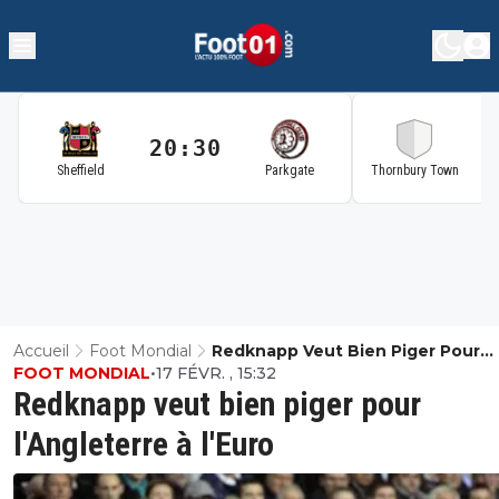
20:30
2
Sheffield
Parkgate
Thornbury Town
Accueil
Foot Mondial
Redknapp Veut Bien Piger Pour
FOOT MONDIAL
•
17 FÉVR. , 15:32
L'Angleterre À L'Euro
Redknapp veut bien piger pour
l'Angleterre à l'Euro