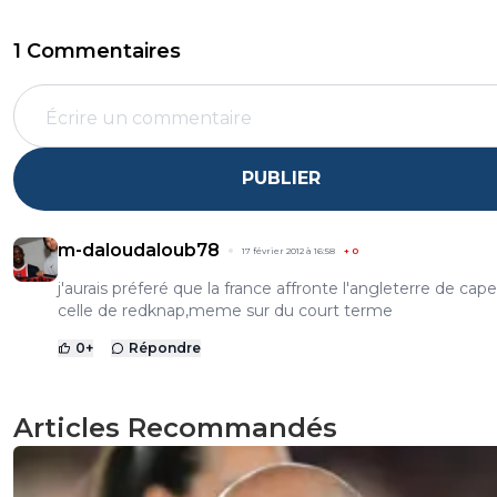
1 Commentaires
PUBLIER
m-daloudaloub78
17 février 2012 à 16:58
+
0
j'aurais préferé que la france affronte l'angleterre de cape
celle de redknap,meme sur du court terme
0
+
Répondre
Articles Recommandés