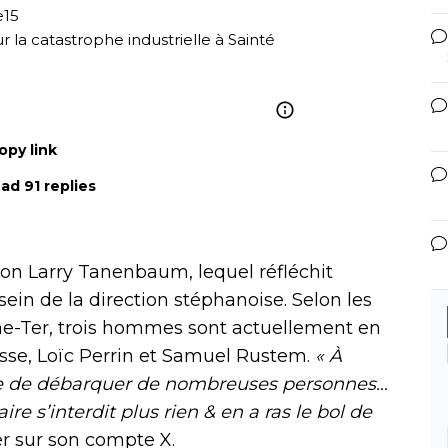
e15
r la catastrophe industrielle à Sainté 
opy link
ad 91 replies
ron Larry Tanenbaum, lequel réfléchit
ein de la direction stéphanoise. Selon les
-Ter, trois hommes sont actuellement en
sse, Loïc Perrin et Samuel Rustem.
« À
’idée de débarquer de nombreuses personnes…
re s’interdit plus rien & en a ras le bol de
der sur son compte X.