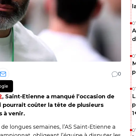
l
0
A
d
0
M
p
0
ogle
0
L
2
, Saint-Etienne a manqué l’occasion de
p
 pourrait coûter la tête de plusieurs
1
s à venir.
 de longues semaines, l’AS Saint-Etienne a
0
ampionnat, obligeant l’équipe à disputer les