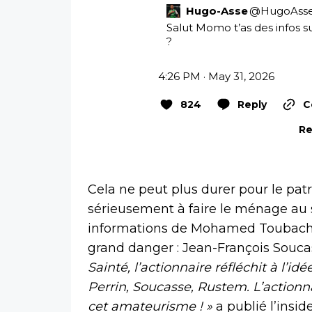
Hugo-Asse
@
HugoAss
Salut Momo t’as des infos su
?
4:26 PM · May 31, 2026
824
Reply
C
Re
Cela ne peut plus durer pour le pat
sérieusement à faire le ménage au s
informations de Mohamed Toubache
grand danger : Jean-François Souca
Sainté, l’actionnaire réfléchit à l
Perrin, Soucasse, Rustem. L’actionnai
cet amateurisme ! »
a publié l’insi