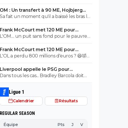
OM : Un transfert à 90 ME, Hojbjerg
s'en va
Sa fait un moment qu'il a baissé les bras la
première saison il etait top mais depuis
Frank McCourt met 120 ME pour
quelques match etait en dessus. Merci et
sauver l’OM !
L'OM.... un puit sans fond pour le pauvre
bon vent a lui pour le reste de sa carrière
Frank McCourt.
...
Frank McCourt met 120 ME pour
sauver l’OM !
L'OL a perdu 800 millions d'euros ? 😆🤣😂
Pourquoi pas un milliard tant que tu y es !
Liverpool appelle le PSG pour
^^
renoncer à Barcola
Dans tous les cas... Bradley Barcola doit
être très inquiet. Ce qui est vraiment
compréhensible lorsque l'on sait
Ligue 1
comment le PSG a traiter Kylian Mbappé
Calendrier
Résultats
lorsqu'il avait voulu quitter le PSG.
REGULAR SEASON
Équipe
Pts
J
V
N
D
BP
B