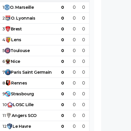
1
O
.
Marseille
0
0
0
0
0
0
2
O
.
Lyonnais
0
0
0
0
0
0
3
Brest
0
0
0
0
0
0
4
Lens
0
0
0
0
0
0
5
Toulouse
0
0
0
0
0
0
6
Nice
0
0
0
0
0
0
7
Paris
Saint
Germain
0
0
0
0
0
0
8
Rennes
0
0
0
0
0
0
9
Strasbourg
0
0
0
0
0
0
10
LOSC
Lille
0
0
0
0
0
0
11
Angers
SCO
0
0
0
0
0
0
12
Le
Havre
0
0
0
0
0
0