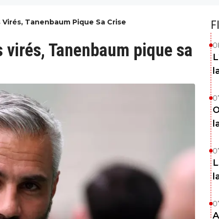
s Virés, Tanenbaum Pique Sa Crise
F
s virés, Tanenbaum pique sa
0
L
l
0
O
l
0
L
l
0
A