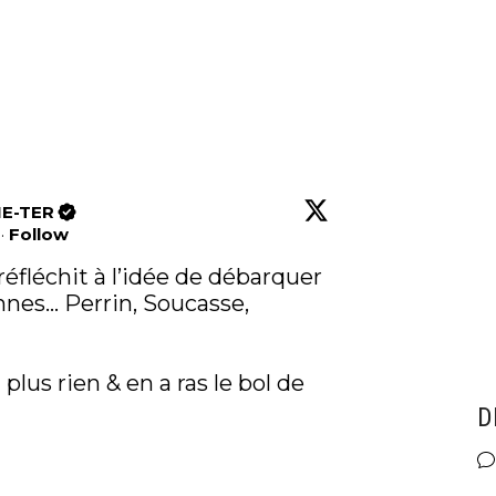
E-TER
·
Follow
réfléchit à l’idée de débarquer 
es… Perrin, Soucasse, 
 plus rien & en a ras le bol de 
D