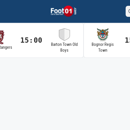
15:00
1
Barton Town Old
Bognor Regis
Rangers
Boys
Town