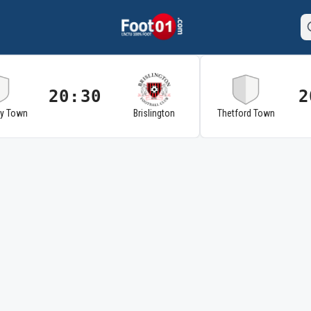
20:30
2
ry Town
Brislington
Thetford Town