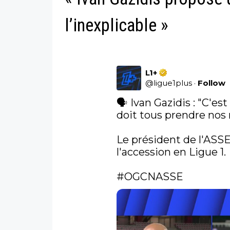
l’inexplicable »
L1+
@
ligue1plus
·
Follow
🗣️ Ivan Gazidis : "C'es
doit tous prendre nos r
Le président de l'ASSE
l'accession en Ligue 1. 

#OGCNASSE