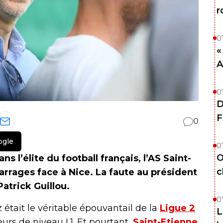
r
0
«
A
0
D
F
0
ogle
0
O
 l’élite du football français, l’AS Saint-
c
rrages face à Nice. La faute au président
Patrick Guillou.
0
 était le véritable épouvantail de la
Ligue 2
L
urs de niveau L1. Et pourtant,
Saint-Etienne