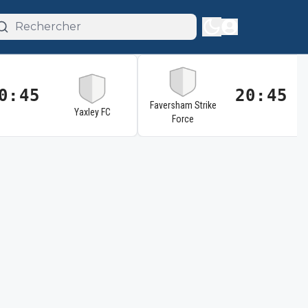
0:45
20:45
Faversham Strike
Yaxley FC
Force