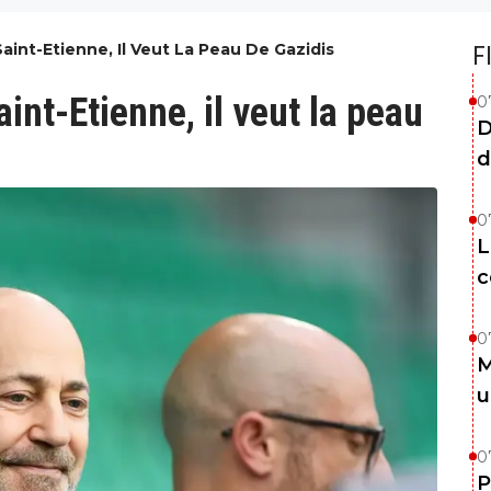
Saint-Etienne, Il Veut La Peau De Gazidis
F
aint-Etienne, il veut la peau
0
D
d
0
L
c
0
M
u
0
P