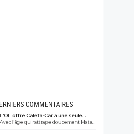
ERNIERS COMMENTAIRES
L'OL offre Caleta-Car à une seule
condition
Avec l'âge qui rattrape doucement Mata
et la nullité de Kamara, je l'aurais bien