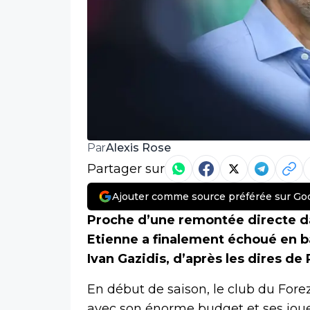
Alexis Rose
Par
Partager sur
Ajouter comme source préférée sur Go
Proche d’une remontée directe dans
Etienne a finalement échoué en ba
Ivan Gazidis, d’après les dires de 
En début de saison, le club du Forez
avec son énorme budget et ses joue