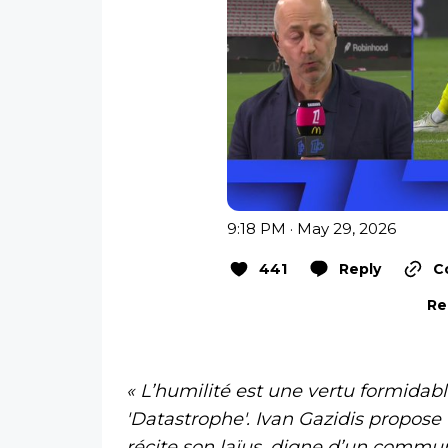
9:18 PM · May 29, 2026
441
Reply
C
Re
« L’humilité est une vertu formidabl
'Datastrophe'. Ivan Gazidis propose u
récite son laïus, digne d’un commun