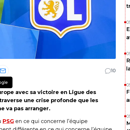
t
0
E
a
0
R
l
10
ogle
0
F
rope avec sa victoire en Ligue des
a
raverse une crise profonde que les
e va pas arranger.
0
au
PSG
en ce qui concerne l’équipe
M
ent différente en ce qui concerne l’équipe