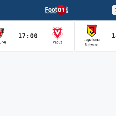
17:00
1
Jagiellonia
Turku
Vaduz
Białystok