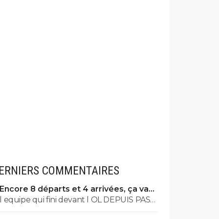
ERNIERS COMMENTAIRES
Encore 8 départs et 4 arrivées, ça va
valser à l'OL
l equipe qui fini devant l OL DEPUIS PAS
MAL DE TPS? lol. t es tro malin toi