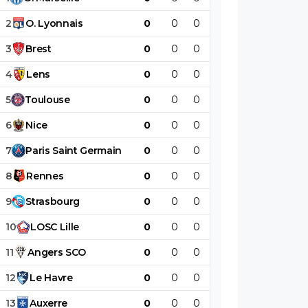
2
O
.
Lyonnais
0
0
0
0
0
0
3
Brest
0
0
0
0
0
0
4
Lens
0
0
0
0
0
0
5
Toulouse
0
0
0
0
0
0
6
Nice
0
0
0
0
0
0
7
Paris
Saint
Germain
0
0
0
0
0
0
8
Rennes
0
0
0
0
0
0
9
Strasbourg
0
0
0
0
0
0
10
LOSC
Lille
0
0
0
0
0
0
11
Angers
SCO
0
0
0
0
0
0
12
Le
Havre
0
0
0
0
0
0
13
Auxerre
0
0
0
0
0
0