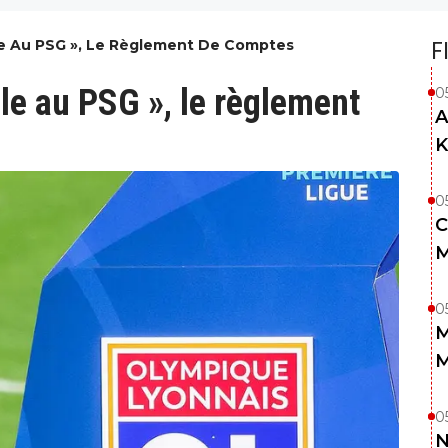
le Au PSG », Le Règlement De Comptes
F
le au PSG », le règlement
0
A
K
0
C
M
0
M
M
0
N