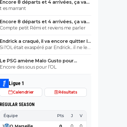
Encore 8 départs et 4 arrivées, ça va
valser à l'OL
t es marrant
Encore 8 départs et 4 arrivées, ça va
valser à l'OL
Compte petit Rémi et reviens me parler
Endrick a craqué, il va encore quitter le
Real
Si l'OL était exaspéré par Endrick... il ne le
suivrait pas de très près. Bref... Quand
Le PSG amène Malo Gusto pour
l'équipe sera complète... ce sera beaucoup
concurrencer Hakimi
Encore des sous pour l’OL
mieux.
Ligue 1
Calendrier
Résultats
REGULAR SEASON
Équipe
Pts
J
V
N
D
BP
B
1
O
.
Marseille
0
0
0
0
0
0