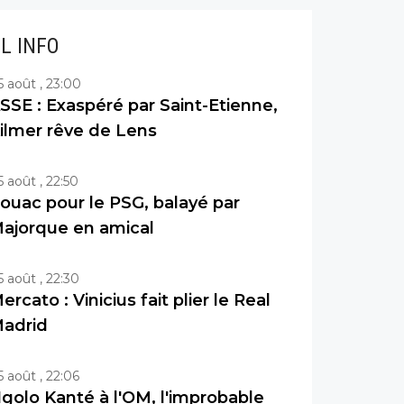
IL INFO
5 août , 23:00
SSE : Exaspéré par Saint-Etienne,
ilmer rêve de Lens
5 août , 22:50
ouac pour le PSG, balayé par
ajorque en amical
5 août , 22:30
ercato : Vinicius fait plier le Real
adrid
5 août , 22:06
golo Kanté à l'OM, l'improbable